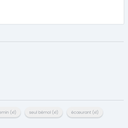
emin
(x
1
)
seul bémol
(x
1
)
écœurant
(x
1
)