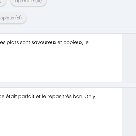
)
agréable
(x
1
)
copieux
(x
1
)
 les plats sont savoureux et copieux, je
 était parfait et le repas très bon. On y