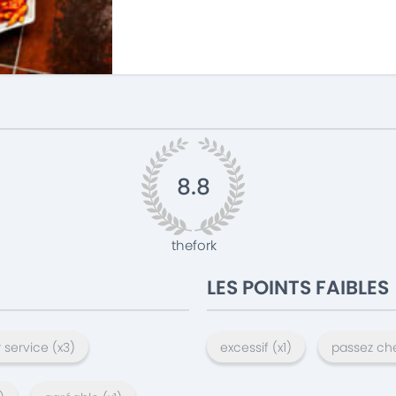
8.8
thefork
LES POINTS FAIBLES
 service
(x
3
)
excessif
(x
1
)
passez ch