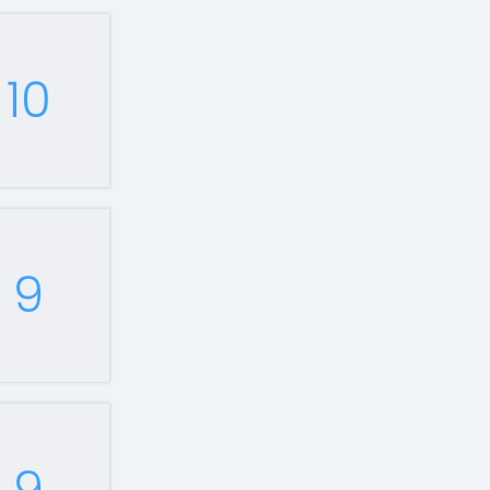
10
9
9