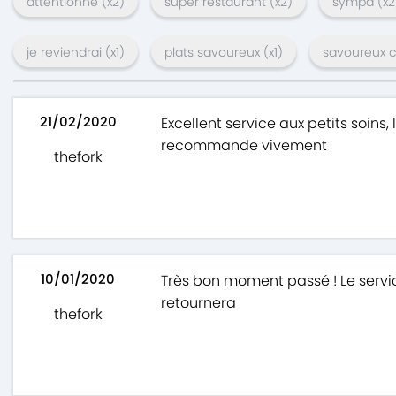
attentionné
(x
2
)
super restaurant
(x
2
)
sympa
(x
2
je reviendrai
(x
1
)
plats savoureux
(x
1
)
savoureux 
21/02/2020
Excellent service aux petits soins,
recommande vivement
thefork
10/01/2020
Très bon moment passé ! Le service
retournera
thefork