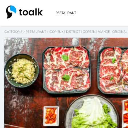
RESTAURANT
CATÉGORIE
>
RESTAURANT
>
COPIEUX
|
DISTRICT
|
CORÉEN
|
VIANDE
|
ORIGINAL