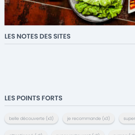
LES NOTES DES SITES
LES POINTS FORTS
belle découverte
(x
3
)
je recommande
(x
3
)
super