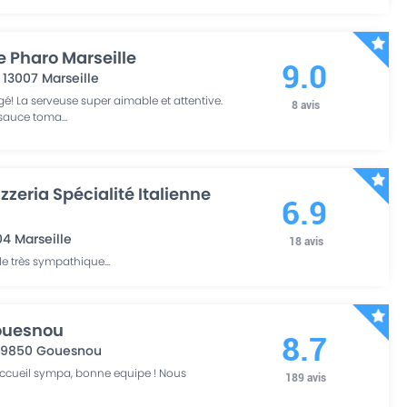
e Pharo Marseille
9.0
,
13007
Marseille
gé! La serveuse super aimable et attentive.
8
avis
a sauce toma
...
zzeria Spécialité Italienne
6.9
04
Marseille
18
avis
le très sympathique
...
Gouesnou
8.7
29850
Gouesnou
 Accueil sympa, bonne equipe ! Nous
189
avis