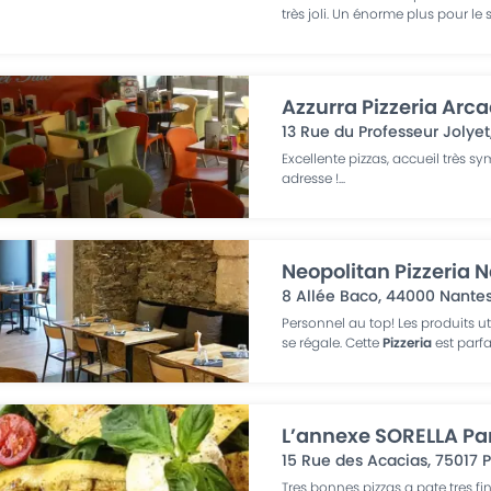
très joli. Un énorme plus pour le 
Azzurra Pizzeria Arc
13 Rue du Professeur Jolyet
Excellente pizzas, accueil très 
adresse !
...
Neopolitan Pizzeria 
8 Allée Baco
,
44000
Nante
Personnel au top! Les produits ut
se régale. Cette
Pizzeria
est parfa
L’annexe SORELLA Pa
15 Rue des Acacias
,
75017
P
Tres bonnes pizzas a pate tres fi