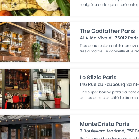
malgré la carte qui en présente 
The Godfather Paris
41 Allée Vivaldi
,
75012
Paris
Très beau restaurant italien avec
très aimable. Je conseille et je r
Lo Sfizio Paris
146 Rue du Faubourg Saint
Une super bonne pizza : la pâte es
de très bonne qualité. Le tiramisu
MonteCristo Paris
2 Boulevard Morland
,
7500
Parfait aussi bien les mets que l