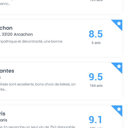
servic
...
achon
8.5
,
33120
Arcachon
sympathique et décontracté, une bonne
6
avis
Nantes
9.5
s
ilisés sont excellents, bons choix de bières, on
164
avis
ite
...
ris
9.1
aris
ne. En revanche un seul vin de 75cl disponible