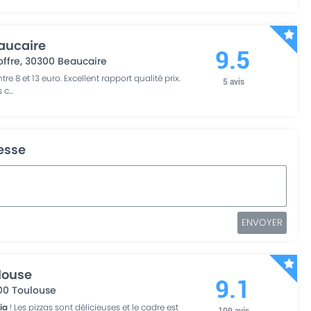
eaucaire
9.5
ffre
,
30300
Beaucaire
re 8 et 13 euro. Excellent rapport qualité prix.
5
avis
s c
...
resse
ENVOYER
ulouse
9.1
00
Toulouse
ria
! Les pizzas sont délicieuses et le cadre est
109
avis