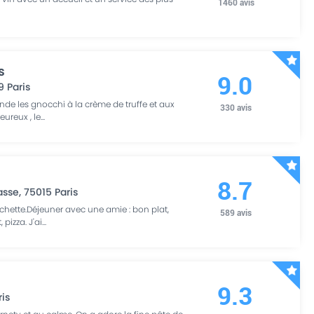
1460
avis
s
9.0
9
Paris
de les gnocchi à la crème de truffe et aux
330
avis
eureux , le
...
8.7
asse
,
75015
Paris
chette.Déjeuner avec une amie : bon plat,
589
avis
 pizza. J'ai
...
9.3
ris