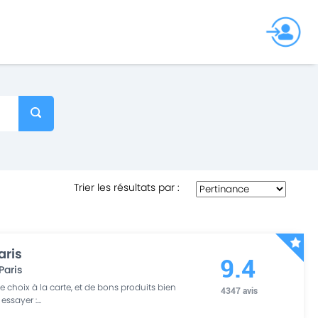
Trier les résultats par
:
aris
9.4
Paris
 choix à la carte, et de bons produits bien
4347
avis
 essayer :
...