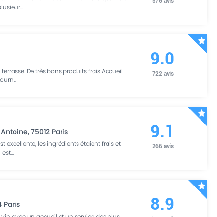
576
avis
plusieur
...
9.0
 terrasse. De très bons produits frais Accueil
722
avis
etourn
...
9.1
-Antoine
,
75012
Paris
t excellente, les ingrédients étaient frais et
266
avis
 est
...
8.9
4
Paris
e vin avec un accueil et un service des plus