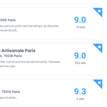
9.0
5006
Paris
les patrons prennent les temps de discuter
14
avis
reuse et pât
...
 Artisanale Paris
9.0
ut
,
75018
Paris
rtier calme proche de Montmartre. Terrasse
552
avis
ervice rapi
...
9.3
,
75014
Paris
réprochable.
...
6
avis