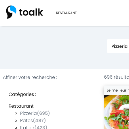
RESTAURANT
696 résulta
Affiner votre recherche
:
Le meilleur 
Catégories
:
Restaurant
Pizzeria
(
695
)
Pâtes
(
487
)
Italien
(
423
)