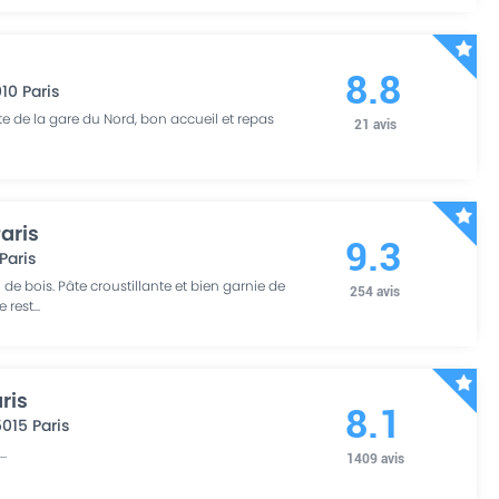
8.8
010
Paris
e de la gare du Nord, bon accueil et repas
21
avis
Paris
9.3
Paris
 de bois. Pâte croustillante et bien garnie de
254
avis
e rest
...
ris
8.1
5015
Paris
.
...
1409
avis