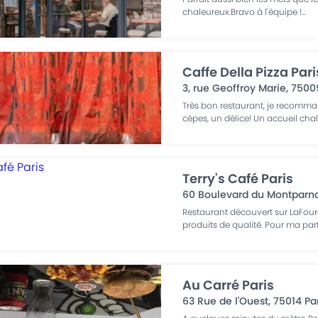
chaleureux.Bravo à l'équipe !
...
Caffe Della Pizza Pari
3, rue Geoffroy Marie
,
7500
Très bon restaurant, je recomman
cèpes, un délice! Un accueil chal
Terry's Café Paris
60 Boulevard du Montparn
Restaurant découvert sur LaFour
produits de qualité. Pour ma part,
Au Carré Paris
63 Rue de l'Ouest
,
75014
Pa