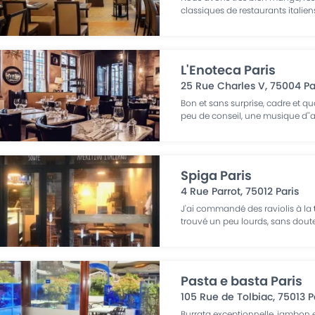
classiques de restaurants italiens
L'Enoteca Paris
25 Rue Charles V
,
75004
Pa
Bon et sans surprise, cadre et q
peu de conseil, une musique d'
Spiga Paris
4 Rue Parrot
,
75012
Paris
J'ai commandé des raviolis à la
trouvé un peu lourds, sans dout
Pasta e basta Paris
105 Rue de Tolbiac
,
75013
P
Burrata exceptionnelle, jambon ex