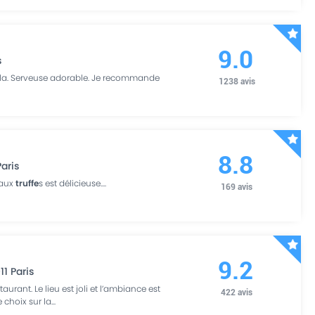
9.0
s
la. Serveuse adorable. Je recommande
1238
avis
8.8
Paris
 aux
truffe
s est délicieuse.
...
169
avis
9.2
11
Paris
urant. Le lieu est joli et l’ambiance est
422
avis
 choix sur la
...