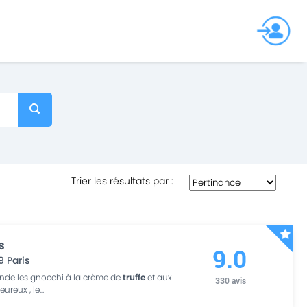
Trier les résultats par
:
s
9.0
9
Paris
ande les gnocchi à la crème de
truffe
et aux
330
avis
eureux , le
...