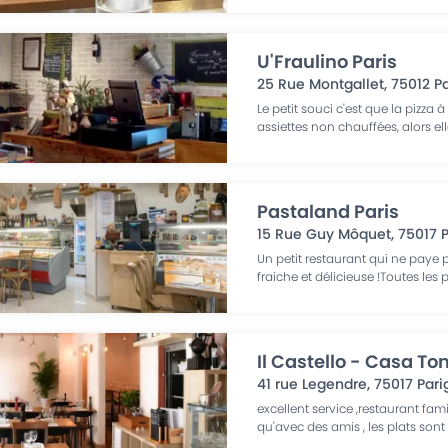
U'Fraulino Paris
25 Rue Montgallet
,
75012
Pa
Le petit souci c'est que la pizza à
assiettes non chauffées, alors ell
Pastaland Paris
15 Rue Guy Môquet
,
75017
P
Un petit restaurant qui ne paye
fraiche et délicieuse !Toutes les 
Il Castello - Casa Ton
41 rue Legendre
,
75017
Pari
excellent service ,restaurant fam
qu'avec des amis , les plats sont 