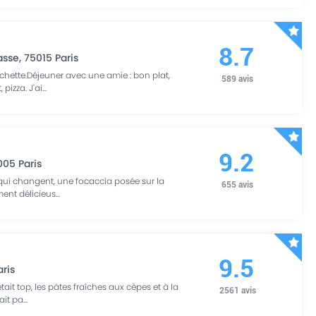
8.7
asse
,
75015
Paris
chette.Déjeuner avec une amie : bon plat,
589
avis
 pizza. J'ai
...
9.2
005
Paris
s qui changent, une focaccia posée sur la
655
avis
ment délicieus
...
9.5
aris
tait top, les pâtes fraîches aux cèpes et à la
2561
avis
ait pa
...