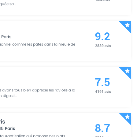
iquée sa
...
9.2
7
Paris
ionnel comme les pates dans la meule de
2839
avis
7.5
s avons tous bien apprécié les raviolis à la
4191
avis
n digesti
...
is
8.7
15
Paris
aurant italien qui propose des plats