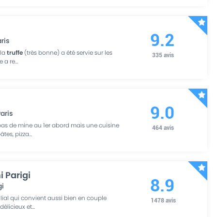
9.2
ris
 la
truffe
(très bonne) a été servie sur les
335
avis
e a re
...
9.0
aris
 pas de mine au 1er abord mais une cuisine
464
avis
pâtes, pizza
...
i Parigi
8.9
gi
ilial qui convient aussi bien en couple
1478
avis
délicieux et
...