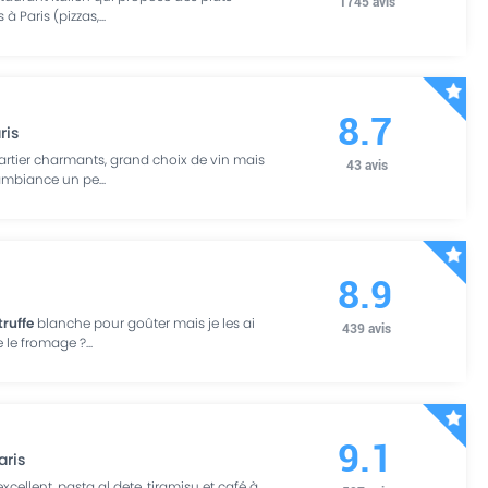
1745
avis
 à Paris (pizzas,
...
8.7
ris
uartier charmants, grand choix de vin mais
43
avis
'ambiance un pe
...
8.9
truffe
blanche pour goûter mais je les ai
439
avis
e le fromage ?
...
9.1
aris
cellent, pasta al dete, tiramisu et café à