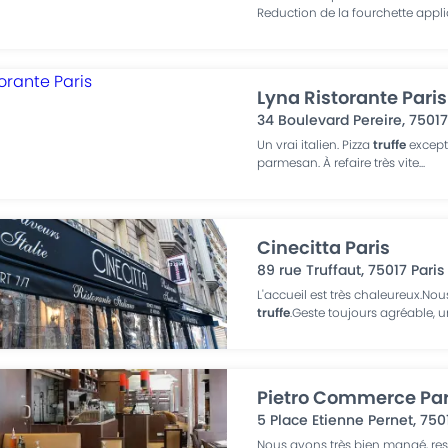
Reduction de la fourchette appl
Lyna Ristorante Paris
34 Boulevard Pereire
,
7501
Un vrai italien. Pizza
truffe
except
parmesan. À refaire très vite
...
Cinecitta Paris
89 rue Truffaut
,
75017
Paris
L'accueil est très chaleureux.Nou
truffe
.Geste toujours agréable, u
Pietro Commerce Par
5 Place Etienne Pernet
,
750
Nous avons très bien mangé, rest