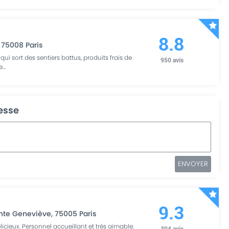
8.8
,
75008
Paris
 qui sort des sentiers battus, produits frais de
950
avis
e
...
resse
ENVOYER
9.3
inte Geneviève
,
75005
Paris
licieux. Personnel accueillant et très aimable.
304
avis