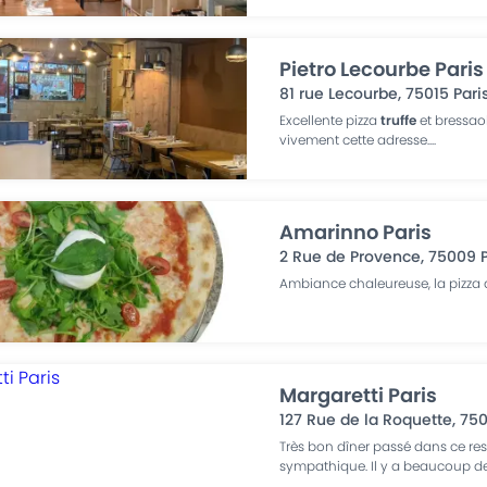
Pietro Lecourbe Paris
81 rue Lecourbe
,
75015
Pari
Excellente pizza
truffe
et bressao
vivement cette adresse.
...
Amarinno Paris
2 Rue de Provence
,
75009
Ambiance chaleureuse, la pizza
Margaretti Paris
127 Rue de la Roquette
,
750
Très bon dîner passé dans ce resta
sympathique. Il y a beaucoup de