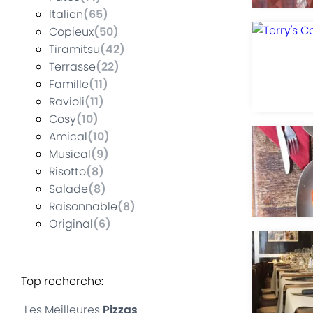
Italien
(
65
)
Copieux
(
50
)
Tiramitsu
(
42
)
Terrasse
(
22
)
Famille
(
11
)
Ravioli
(
11
)
Cosy
(
10
)
Amical
(
10
)
Musical
(
9
)
Risotto
(
8
)
Salade
(
8
)
Raisonnable
(
8
)
Original
(
6
)
Top recherche
:
Les Meilleures
Pizzas