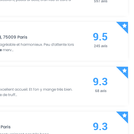
597
avis
9.5
d
,
75009
Paris
s agréable et harmonieux. Peu d’attente lors
245
avis
fe
merv
...
9.3
xcellent accueil. Et l’on y mange très bien.
68
avis
 de truff
...
9.3
Paris