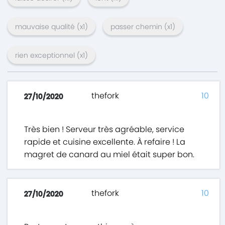
mauvaise qualité
(x
1
)
passer chemin
(x
1
)
rien exceptionnel
(x
1
)
thefork
10
27/10/2020
Très bien ! Serveur très agréable, service
rapide et cuisine excellente. À refaire ! La
magret de canard au miel était super bon.
thefork
10
27/10/2020