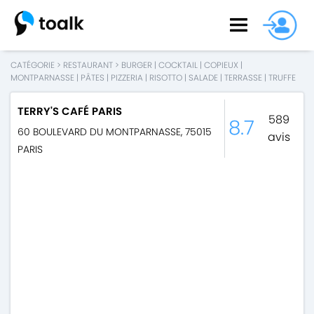
CATÉGORIE
>
RESTAURANT
>
BURGER
|
COCKTAIL
|
COPIEUX
|
MONTPARNASSE
|
PÂTES
|
PIZZERIA
|
RISOTTO
|
SALADE
|
TERRASSE
|
TRUFFE
TERRY'S CAFÉ PARIS
589
8.7
60 BOULEVARD DU MONTPARNASSE
,
75015
avis
PARIS