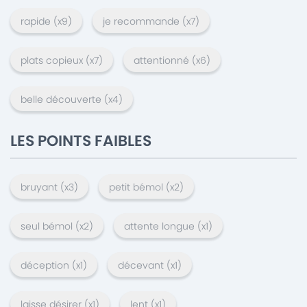
rapide
(x
9
)
je recommande
(x
7
)
plats copieux
(x
7
)
attentionné
(x
6
)
belle découverte
(x
4
)
LES POINTS FAIBLES
bruyant
(x
3
)
petit bémol
(x
2
)
seul bémol
(x
2
)
attente longue
(x
1
)
déception
(x
1
)
décevant
(x
1
)
laisse désirer
(x
1
)
lent
(x
1
)