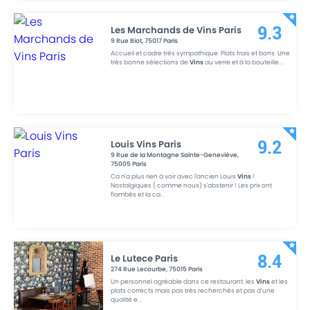
Les Marchands de Vins Paris
9.3
9 Rue Biot
,
75017
Paris
Accueil et cadre très sympathique. Plats frais et bons. Une
très bonne sélections de
Vins
au verre et à la bouteille.
...
Louis Vins Paris
9.2
9 Rue de la Montagne Sainte-Geneviève
,
75005
Paris
Ca n'a plus rien à voir avec l'ancien Louis
Vins
!
Nostalgiques ( comme nous) s'abstenir ! Les prix ont
flambés et la ca
...
Le Lutece Paris
8.4
274 Rue Lecourbe
,
75015
Paris
Un personnel agréable dans ce restaurant. les
Vins
et les
plats corrects mais pas très recherchés et pas d’une
qualité e
...