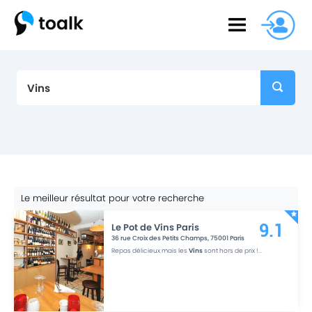
Le meilleur résultat pour votre recherche
Le Pot de Vins Paris
9.1
36 rue Croix des Petits Champs
,
75001
Paris
Repas délicieux mais les
Vins
sont hors de prix !
...