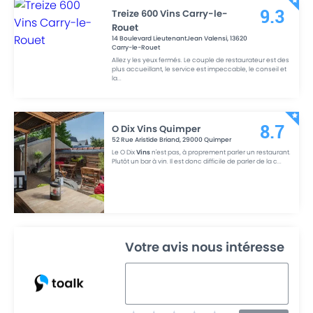
Treize 600 Vins Carry-le-
9.3
Rouet
14 Boulevard LieutenantJean Valensi
,
13620
Carry-le-Rouet
Allez y les yeux fermés. Le couple de restaurateur est des
plus accueillant, le service est impeccable, le conseil et
la
...
O Dix Vins Quimper
8.7
52 Rue Aristide Briand
,
29000
Quimper
Le O Dix
Vins
n'est pas, à proprement parler un restaurant.
Plutôt un bar à vin. Il est donc difficile de parler de la c
...
Votre avis nous intéresse