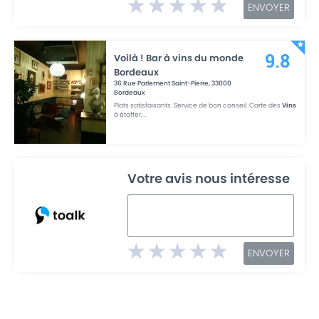
ENVOYER
Voilà ! Bar à vins du monde
9.8
Bordeaux
36 Rue Parlement Saint-Pierre
,
33000
Bordeaux
Plats satisfaisants. Service de bon conseil. Carte des
Vins
à étoffer.
...
Votre avis nous intéresse
ENVOYER