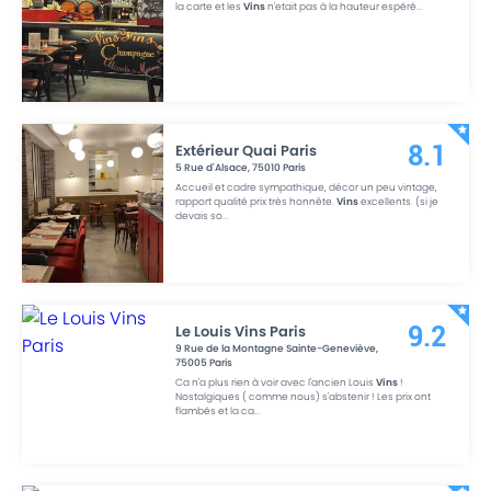
la carte et les
Vins
n'etait pas à la hauteur espéré
...
Extérieur Quai Paris
8.1
5 Rue d'Alsace
,
75010
Paris
Accueil et cadre sympathique, décor un peu vintage,
rapport qualité prix très honnête.
Vins
excellents. (si je
devais so
...
Le Louis Vins Paris
9.2
9 Rue de la Montagne Sainte-Geneviève
,
75005
Paris
Ca n'a plus rien à voir avec l'ancien Louis
Vins
!
Nostalgiques ( comme nous) s'abstenir ! Les prix ont
flambés et la ca
...