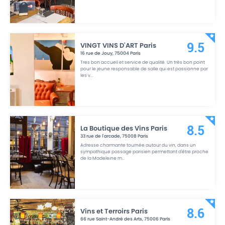
VINGT VINS D'ART Paris
9.5
16 rue de Jouy
,
75004
Paris
Tres bon accueil et service de qualité. Un très bon point
pour le jeune responsable de salle qui est passionne par
les v
...
La Boutique des Vins Paris
8.5
33 rue de l'arcade
,
75008
Paris
Adresse charmante tournée autour du vin, dans un
sympathique passage parisien permettant d'être proche
de la Madeleine m
...
Vins et Terroirs Paris
8.6
66 rue Saint-André des Arts
,
75006
Paris