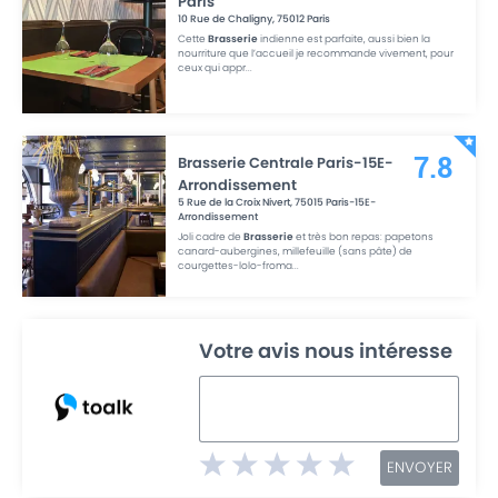
Paris
10 Rue de Chaligny
,
75012
Paris
Cette
Brasserie
indienne est parfaite, aussi bien la
nourriture que l’accueil je recommande vivement, pour
ceux qui appr
...
Brasserie Centrale Paris-15E-
7.8
Arrondissement
5 Rue de la Croix Nivert
,
75015
Paris-15E-
Arrondissement
Joli cadre de
Brasserie
et très bon repas: papetons
canard-aubergines, millefeuille (sans pâte) de
courgettes-lolo-froma
...
Votre avis nous intéresse
ENVOYER