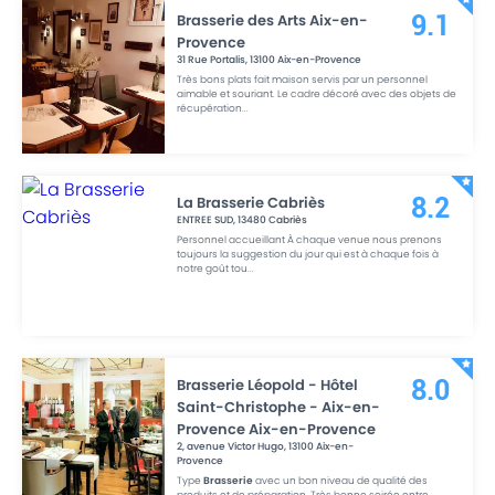
Brasserie des Arts Aix-en-
9.1
Provence
31 Rue Portalis
,
13100
Aix-en-Provence
Très bons plats fait maison servis par un personnel
aimable et souriant. Le cadre décoré avec des objets de
récupération
...
La Brasserie Cabriès
8.2
ENTREE SUD
,
13480
Cabriès
Personnel accueillant À chaque venue nous prenons
toujours la suggestion du jour qui est à chaque fois à
notre goût tou
...
Brasserie Léopold - Hôtel
8.0
Saint-Christophe - Aix-en-
Provence Aix-en-Provence
2, avenue Victor Hugo
,
13100
Aix-en-
Provence
Type
Brasserie
avec un bon niveau de qualité des
produits et de préparation. Très bonne soirée entre