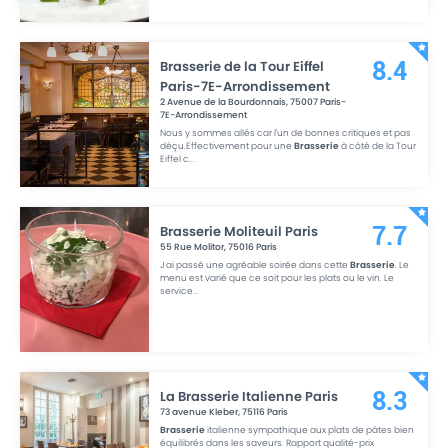
Brasserie de la Tour Eiffel
8.4
Paris-7E-Arrondissement
2 Avenue de la Bourdonnais
,
75007
Paris-
7E-Arrondissement
Nous y sommes allés car l'un de bonnes critiques et pas
déçu.Effectivement pour une
Brasserie
à côté de la Tour
Eiffel c
...
Brasserie Moliteuil Paris
7.7
55 Rue Molitor
,
75016
Paris
J ai passé une agréable soirée dans cette
Brasserie
. Le
menu est varié que ce soit pour les plats ou le vin. Le
service
...
La Brasserie Italienne Paris
8.3
73 avenue Kleber
,
75116
Paris
Brasserie
italienne sympathique aux plats de pâtes bien
équilibrés dans les saveurs. Rapport qualité-prix