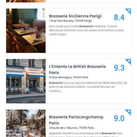
Brasserie Sicilienne Parigi
8.4
7 Rue Paul Baudry
,
75008
Parigi
Sans faute pour cette
Brasserie
italienne. Cuisine
délicieuse (mention pour les pizzas et le tiramisu café),
cadre hyper
...
L'Entente Le British Brasserie
9.3
Paris
13 Rue Monsigny
,
75002
Paris
Brasserie
cosy au service attentionné. Belle sélection de
plats et de boissons british. Tout était très bon et
copieux,
...
Brasserie ParisLongchamp
9.0
Paris
2 Route des Tribunes
,
75016
Paris
Agréable moment sur la terrasse de la
Brasserie
Paris