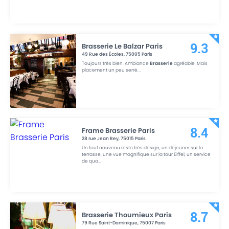
Brasserie Le Balzar Paris
9.3
49 Rue des Écoles
,
75005
Paris
Toujours très bien. Ambiance
Brasserie
agréable. Mais
placement un peu serré.
...
Frame Brasserie Paris
8.4
28 rue Jean Rey
,
75015
Paris
Un tout nouveau resto très design, un déjeuner sur la
terrasse, une vue magnifique sur la tour Eiffel, un service
de qua
...
Brasserie Thoumieux Paris
8.7
79 Rue Saint-Dominique
,
75007
Paris