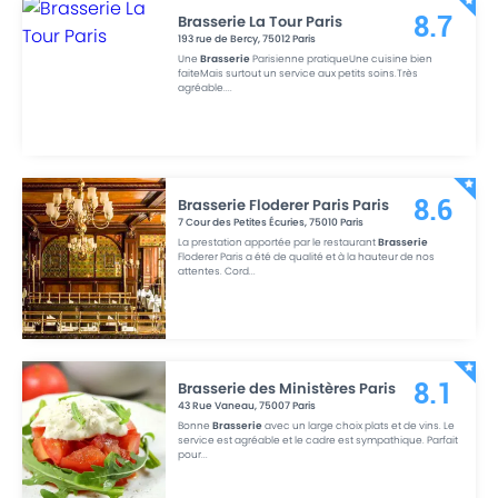
Brasserie La Tour Paris
8.7
193 rue de Bercy
,
75012
Paris
Une
Brasserie
Parisienne pratiqueUne cuisine bien
faiteMais surtout un service aux petits soins.Très
agréable.
...
Brasserie Floderer Paris Paris
8.6
7 Cour des Petites Écuries
,
75010
Paris
La prestation apportée par le restaurant
Brasserie
Floderer Paris a été de qualité et à la hauteur de nos
attentes. Cord
...
Brasserie des Ministères Paris
8.1
43 Rue Vaneau
,
75007
Paris
Bonne
Brasserie
avec un large choix plats et de vins. Le
service est agréable et le cadre est sympathique. Parfait
pour
...