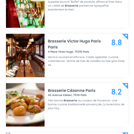
Superbe brunch "Buffet" de produits affines et frais dans
un cadre de
Brasserie
parisienne typiquePas
exactement le meil
...
Brasserie Victor Hugo Paris
8.8
Paris
4 Place Victor Hugo
,
75016
Paris
Service souriant et efficace. Cadre agréable. Cuisine
calamiteuse : terrine de foie de volailles au foie gras triste,
sè
...
Brasserie Cézanne Paris
8.2
45 Avenue Kléber
,
75116
Paris
Très bonne
Brasserie
au couleur de Provence , une
bonne cuisine traditionnelle provençale, j’y reviendrai, de
plus l’éq
...