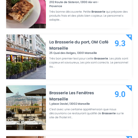
2112 Route de Sisteron
,
13100
Aix-en-
Provence
Très bonne découverte. Petite
Brasserie
qui prépare des
produits frais et des plats bien copieux. Le personnel s
adapte
...
La Brasserie du port, OM Café
9.3
Marseille
25 Quai des Belges
,
13001
Marseille
Très bon premier test pour cette
Brasserie
. Les plats sont
copieux et savoureux, Les prix sont corrects. Le personnel
au
...
Brasserie Les Fenêtres
9.0
Marseille
1, place Daviel
,
13002
Marseille
C'est avec une certaine appréhension que nous
découvrions ce restaurant qualifié de
Brasserie
sur le
site de l'hotel int
...