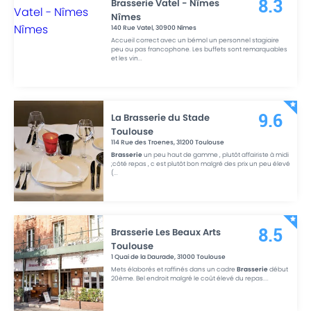
Brasserie Vatel - Nîmes
8.3
Nîmes
140 Rue Vatel
,
30900
Nîmes
Accueil correct avec un bémol un personnel stagiaire
peu ou pas francophone. Les buffets sont remarquables
et les vin
...
La Brasserie du Stade
9.6
Toulouse
114 Rue des Troenes
,
31200
Toulouse
Brasserie
un peu haut de gamme , plutôt affairiste à midi
;côté repas , c est plutôt bon malgré des prix un peu élevé
(
...
Brasserie Les Beaux Arts
8.5
Toulouse
1 Quai de la Daurade
,
31000
Toulouse
Mets élaborés et raffinés dans un cadre
Brasserie
début
20ème. Bel endroit malgré le coût élevé du repas.
...