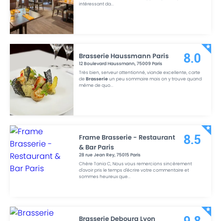
intéressant da
...
Brasserie Haussmann Paris
8.0
12 Boulevard Haussmann
,
75009
Paris
Très bien, serveur attentionné, viande excellente, carte
de
Brasserie
un peu sommaire mais on y trouve quand
même de quo
...
Frame Brasserie - Restaurant
8.5
& Bar Paris
28 rue Jean Rey
,
75015
Paris
Chère Tania C, Nous vous remercions sincèrement
d'avoir pris le temps d'écrire votre commentaire et
sommes heureux que
...
Brasserie Debourg Lyon