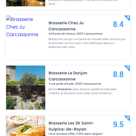
amis.
...
Brasserie Chez Ju
8.4
Carcassonne
42 Route de Limoux
,
11000
Carcassonne
Bonjour en ce qui concerne les moules elles sont du jour
et passées au four avec une crème par dessus !
Rarement des mau
...
Brasserie Le Donjon
8.8
Carcassonne
4 rue porte d’Aude
,
11000
Carcassonne
Bonne
Brasserie
avec service rapide et mets bien
calibrés, le tout pour une carte à prix contenus
...
Brasserie Les 3K Saint-
9.5
Sulpice-de-Royan
1 Rue Gustave Eiffel
,
17200
Saint-Sulpice-