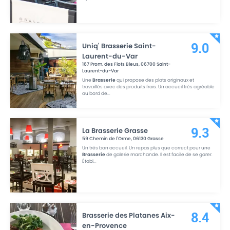
Uniq' Brasserie Saint-
9.0
Laurent-du-Var
167 Prom. des Flots Bleus
,
06700
Saint-
Laurent-du-Var
Une
Brasserie
qui propose des plats originaux et
travaillés avec des produits frais. Un accueil très agréable
au bord de
...
La Brasserie Grasse
9.3
59 Chemin de l'Orme
,
06130
Grasse
Un très bon accueil. Un repas plus que correct pour une
Brasserie
de galerie marchande. Il est facile de se garer.
Établ
...
Brasserie des Platanes Aix-
8.4
en-Provence