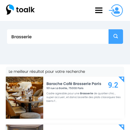
Le meilleur résultat pour votre recherche
Baroche Café Brasserie Paris
9.2
101 rue La Boétie
,
75008
Paris
Cadre agreable pour une
Brasserie
de quartier chic ,
super accueil , et dansL'assiette des plats classiques tres
biens f
...