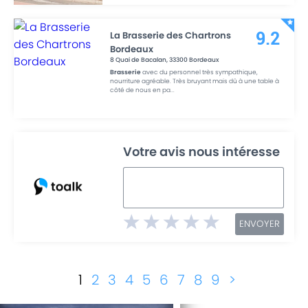
La Brasserie des Chartrons
9.2
Bordeaux
8 Quai de Bacalan
,
33300
Bordeaux
Brasserie
avec du personnel très sympathique,
nourriture agréable. Très bruyant mais dû à une table à
côté de nous en pa
...
Votre avis nous intéresse
ENVOYER
1
2
3
4
5
6
7
8
9
>