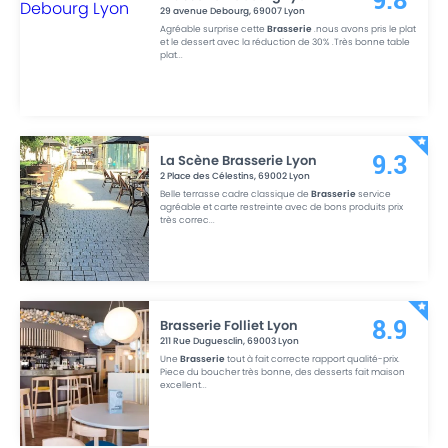
9.8
29 avenue Debourg
,
69007
Lyon
Agréable surprise cette
Brasserie
.nous avons pris le plat
et le dessert avec la réduction de 30% .Très bonne table
plat
...
La Scène Brasserie Lyon
9.3
2 Place des Célestins
,
69002
Lyon
Belle terrasse cadre classique de
Brasserie
service
agréable et carte restreinte avec de bons produits prix
très correc
...
Brasserie Folliet Lyon
8.9
211 Rue Duguesclin
,
69003
Lyon
Une
Brasserie
tout à fait correcte rapport qualité-prix.
Piece du boucher très bonne, des desserts fait maison
excellent
...