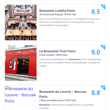
Brasserie Lutetia Paris
8.5
45 Boulevard Raspail
,
75006
Paris
Nous vous remercions pour vos compliments que nous
recevons humblement et ne manquerons pas de
transmettre à nos équipes
...
La Brasserie Thaï Paris
9.0
5 Rue Poulbot
,
75018
Paris
Très bonne expérience à la
Brasserie
Thai. Le personnel
est discret, accueillant et très sympathique. La salle est
cepen
...
Brasserie du Louvre - Bocuse
8.8
Paris
1 Place du Palais Royal
,
75001
Paris
Brasserie
calme et acceuillante dans un quartier
superbe.
...