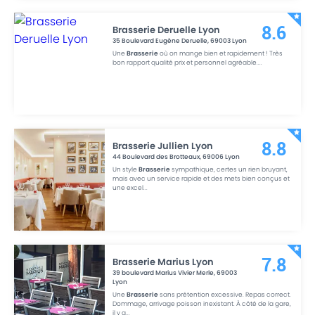
Brasserie Deruelle Lyon
8.6
35 Boulevard Eugène Deruelle
,
69003
Lyon
Une
Brasserie
où on mange bien et rapidement ! Très
bon rapport qualité prix et personnel agréable.
...
Brasserie Jullien Lyon
8.8
44 Boulevard des Brotteaux
,
69006
Lyon
Un style
Brasserie
sympathique, certes un rien bruyant,
mais avec un service rapide et des mets bien conçus et
une excel
...
Brasserie Marius Lyon
7.8
39 boulevard Marius Vivier Merle
,
69003
Lyon
Une
Brasserie
sans prétention excessive. Repas correct.
Dommage, arrivage poisson inexistant. À côté de la gare,
il y a
...