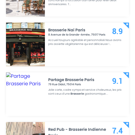
Lonchamps à l'occasion d'un dîner pour fêter deux
anniversaires. T
...
Brasserie Naï Paris
8.9
8 Avenue de la Grande-Armée
,
75017
Paris
Accueil toujours agréable et personnalisé.Nous avons
pris assiette végétarienne qui est délicieuse !
...
Partage Brasserie Paris
9.1
79 Rue Didot
,
75014
Paris
Jolie carte, cadre sympa et service chaleureux, les prix
sont ceux d’une
Brasserie
gastronomique.
...
Red Pub - Brasserie Indienne
7.4