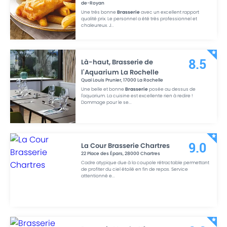
de-Royan
Une très bonne
Brasserie
avec un excellent rapport
qualité prix. Le personnel a été très professionnel et
chaleureux. J
...
Là-haut, Brasserie de
8.5
l'Aquarium La Rochelle
Quai Louis Prunier
,
17000
La Rochelle
Une belle et bonne
Brasserie
posée au dessus de
l'aquarium. La cuisine est excellente rien à redire !
Dommage pour le se
...
La Cour Brasserie Chartres
9.0
22 Place des Épars
,
28000
Chartres
Cadre atypique due à la coupole rétractable permettant
de profiter du ciel étoilé en fin de repas. Service
attentionné e
...