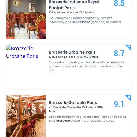
Brasserie Indienne Royal
8.5
Punjab Paris
123 Boulevard Davout
,
75020
Paris
Tres bon accueil. excellent rapport qualité prix.
Sympathique petite
Brasserie
(indienne) de quartier.
...
Brasserie Urbaine Paris
8.7
13 Rue Nungesser et Coli
,
75016
Paris
35 minutes d' attente pour 3 cocktails et une bière alors
qu il n'y a avait pas foule , des plats corrects mais une
add
...
Brasserie Gallopin Paris
9.1
40 Rue Notre Dame des Victoires
,
75002
Paris
des plats traditionnels bien exécutés - dans un décor de
belle
Brasserie
parisienne. un accueil très pro.
...