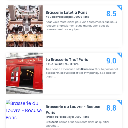
Brasserie Lutetia Paris
8.5
45 Boulevard Raspail
,
75006
Paris
Nous vous remercions pour vos compliments que nous
recevons humblement et ne manquerons pas de
transmettre à nos équipes
...
La Brasserie Thaï Paris
9.0
5 Rue Poulbot
,
75018
Paris
Très bonne expérience à la
Brasserie
Thai. Le personnel
est discret, accueillant et très sympathique. La salle est
cepen
...
Brasserie du Louvre - Bocuse
8.8
Paris
1 Place du Palais Royal
,
75001
Paris
Brasserie
calme et acceuillante dans un quartier
superbe.
...