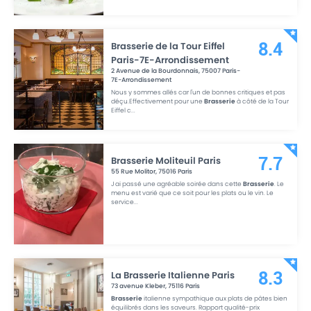
Brasserie de la Tour Eiffel
8.4
Paris-7E-Arrondissement
2 Avenue de la Bourdonnais
,
75007
Paris-
7E-Arrondissement
Nous y sommes allés car l'un de bonnes critiques et pas
déçu.Effectivement pour une
Brasserie
à côté de la Tour
Eiffel c
...
Brasserie Moliteuil Paris
7.7
55 Rue Molitor
,
75016
Paris
J ai passé une agréable soirée dans cette
Brasserie
. Le
menu est varié que ce soit pour les plats ou le vin. Le
service
...
La Brasserie Italienne Paris
8.3
73 avenue Kleber
,
75116
Paris
Brasserie
italienne sympathique aux plats de pâtes bien
équilibrés dans les saveurs. Rapport qualité-prix