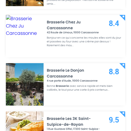
amis.
...
Brasserie Chez Ju
8.4
Carcassonne
42 Route de Limoux
,
11000
Carcassonne
Bonjour en ce qui concerne les moules elles sont du jour
et passées au four avec une crème par dessus !
Rarement des mau
...
Brasserie Le Donjon
8.8
Carcassonne
4 rue porte d’Aude
,
11000
Carcassonne
Bonne
Brasserie
avec service rapide et mets bien
calibrés, le tout pour une carte à prix contenus
...
Brasserie Les 3K Saint-
9.5
Sulpice-de-Royan
1 Rue Gustave Eiffel
,
17200
Saint-Sulpice-