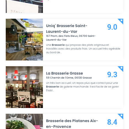
Uniq' Brasserie Saint-
9.0
Laurent-du-Var
167 Prom. des Flots Bleus
,
06700
Saint-
Laurent-du-Var
Une
Brasserie
qui propose des plats originaux et
travaillés avec des produits frais. Un accueil très agréable
au bord de
...
La Brasserie Grasse
9.3
59 Chemin de l'Orme
,
06130
Grasse
Un très bon accueil. Un repas plus que correct pour une
Brasserie
de galerie marchande. Il est facile de se garer.
Établ
...
Brasserie des Platanes Aix-
8.4
en-Provence