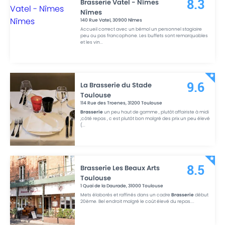
Brasserie Vatel - Nîmes
8.3
Nîmes
140 Rue Vatel
,
30900
Nîmes
Accueil correct avec un bémol un personnel stagiaire
peu ou pas francophone. Les buffets sont remarquables
et les vin
...
La Brasserie du Stade
9.6
Toulouse
114 Rue des Troenes
,
31200
Toulouse
Brasserie
un peu haut de gamme , plutôt affairiste à midi
;côté repas , c est plutôt bon malgré des prix un peu élevé
(
...
Brasserie Les Beaux Arts
8.5
Toulouse
1 Quai de la Daurade
,
31000
Toulouse
Mets élaborés et raffinés dans un cadre
Brasserie
début
20ème. Bel endroit malgré le coût élevé du repas.
...