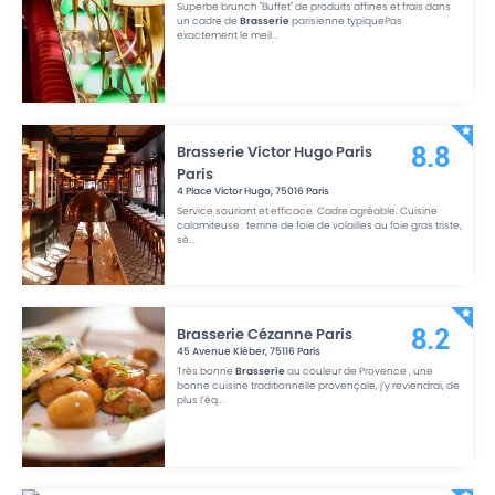
Superbe brunch "Buffet" de produits affines et frais dans
un cadre de
Brasserie
parisienne typiquePas
exactement le meil
...
Brasserie Victor Hugo Paris
8.8
Paris
4 Place Victor Hugo
,
75016
Paris
Service souriant et efficace. Cadre agréable. Cuisine
calamiteuse : terrine de foie de volailles au foie gras triste,
sè
...
Brasserie Cézanne Paris
8.2
45 Avenue Kléber
,
75116
Paris
Très bonne
Brasserie
au couleur de Provence , une
bonne cuisine traditionnelle provençale, j’y reviendrai, de
plus l’éq
...