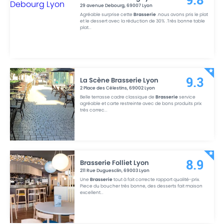
9.8
29 avenue Debourg
,
69007
Lyon
Agréable surprise cette
Brasserie
.nous avons pris le plat
et le dessert avec la réduction de 30% .Très bonne table
plat
...
La Scène Brasserie Lyon
9.3
2 Place des Célestins
,
69002
Lyon
Belle terrasse cadre classique de
Brasserie
service
agréable et carte restreinte avec de bons produits prix
très correc
...
Brasserie Folliet Lyon
8.9
211 Rue Duguesclin
,
69003
Lyon
Une
Brasserie
tout à fait correcte rapport qualité-prix.
Piece du boucher très bonne, des desserts fait maison
excellent
...