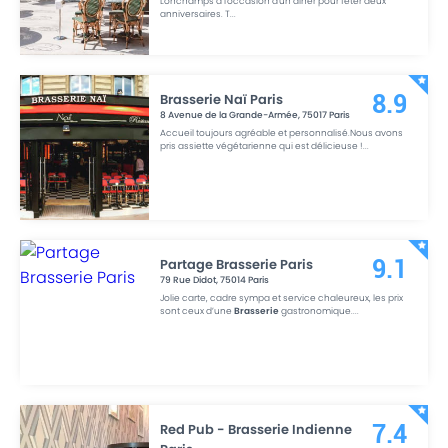
Lonchamps à l'occasion d'un dîner pour fêter deux
anniversaires. T
...
Brasserie Naï Paris
8.9
8 Avenue de la Grande-Armée
,
75017
Paris
Accueil toujours agréable et personnalisé.Nous avons
pris assiette végétarienne qui est délicieuse !
...
Partage Brasserie Paris
9.1
79 Rue Didot
,
75014
Paris
Jolie carte, cadre sympa et service chaleureux, les prix
sont ceux d’une
Brasserie
gastronomique.
...
Red Pub - Brasserie Indienne
7.4