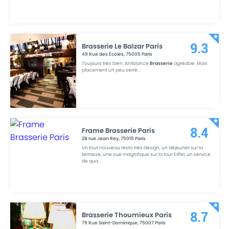
Brasserie Le Balzar Paris
9.3
49 Rue des Écoles
,
75005
Paris
Toujours très bien. Ambiance
Brasserie
agréable. Mais
placement un peu serré.
...
Frame Brasserie Paris
8.4
28 rue Jean Rey
,
75015
Paris
Un tout nouveau resto très design, un déjeuner sur la
terrasse, une vue magnifique sur la tour Eiffel, un service
de qua
...
Brasserie Thoumieux Paris
8.7
79 Rue Saint-Dominique
,
75007
Paris