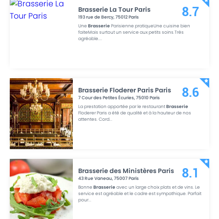
Brasserie La Tour Paris
8.7
193 rue de Bercy
,
75012
Paris
Une
Brasserie
Parisienne pratiqueUne cuisine bien
faiteMais surtout un service aux petits soins.Très
agréable.
...
Brasserie Floderer Paris Paris
8.6
7 Cour des Petites Écuries
,
75010
Paris
La prestation apportée par le restaurant
Brasserie
Floderer Paris a été de qualité et à la hauteur de nos
attentes. Cord
...
Brasserie des Ministères Paris
8.1
43 Rue Vaneau
,
75007
Paris
Bonne
Brasserie
avec un large choix plats et de vins. Le
service est agréable et le cadre est sympathique. Parfait
pour
...