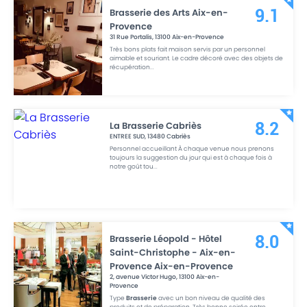
Brasserie des Arts Aix-en-
9.1
Provence
31 Rue Portalis
,
13100
Aix-en-Provence
Très bons plats fait maison servis par un personnel
aimable et souriant. Le cadre décoré avec des objets de
récupération
...
La Brasserie Cabriès
8.2
ENTREE SUD
,
13480
Cabriès
Personnel accueillant À chaque venue nous prenons
toujours la suggestion du jour qui est à chaque fois à
notre goût tou
...
Brasserie Léopold - Hôtel
8.0
Saint-Christophe - Aix-en-
Provence Aix-en-Provence
2, avenue Victor Hugo
,
13100
Aix-en-
Provence
Type
Brasserie
avec un bon niveau de qualité des
produits et de préparation. Très bonne soirée entre