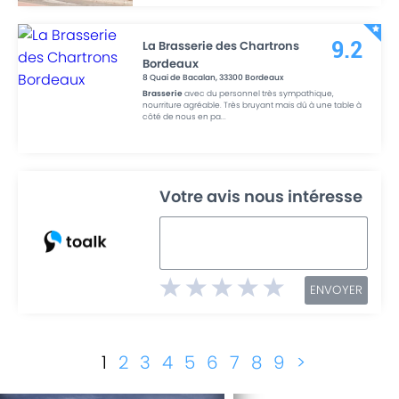
La Brasserie des Chartrons
9.2
Bordeaux
8 Quai de Bacalan
,
33300
Bordeaux
Brasserie
avec du personnel très sympathique,
nourriture agréable. Très bruyant mais dû à une table à
côté de nous en pa
...
Votre avis nous intéresse
ENVOYER
1
2
3
4
5
6
7
8
9
>