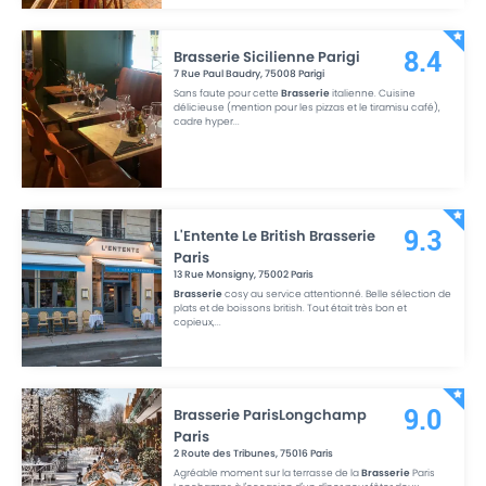
Brasserie Sicilienne Parigi
8.4
7 Rue Paul Baudry
,
75008
Parigi
Sans faute pour cette
Brasserie
italienne. Cuisine
délicieuse (mention pour les pizzas et le tiramisu café),
cadre hyper
...
L'Entente Le British Brasserie
9.3
Paris
13 Rue Monsigny
,
75002
Paris
Brasserie
cosy au service attentionné. Belle sélection de
plats et de boissons british. Tout était très bon et
copieux,
...
Brasserie ParisLongchamp
9.0
Paris
2 Route des Tribunes
,
75016
Paris
Agréable moment sur la terrasse de la
Brasserie
Paris