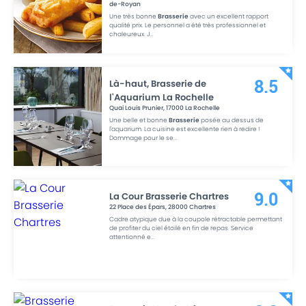
de-Royan
Une très bonne
Brasserie
avec un excellent rapport
qualité prix. Le personnel a été très professionnel et
chaleureux. J
...
Là-haut, Brasserie de
8.5
l'Aquarium La Rochelle
Quai Louis Prunier
,
17000
La Rochelle
Une belle et bonne
Brasserie
posée au dessus de
l'aquarium. La cuisine est excellente rien à redire !
Dommage pour le se
...
La Cour Brasserie Chartres
9.0
22 Place des Épars
,
28000
Chartres
Cadre atypique due à la coupole rétractable permettant
de profiter du ciel étoilé en fin de repas. Service
attentionné e
...