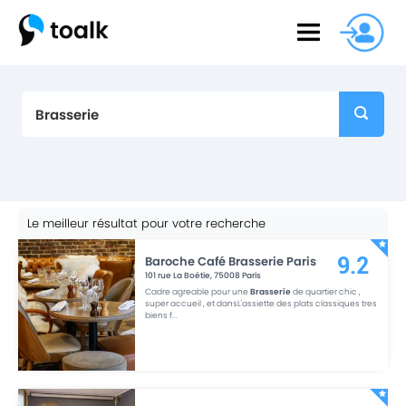
Le meilleur résultat pour votre recherche
Baroche Café Brasserie Paris
9.2
101 rue La Boétie
,
75008
Paris
Cadre agreable pour une
Brasserie
de quartier chic ,
super accueil , et dansL'assiette des plats classiques tres
biens f
...