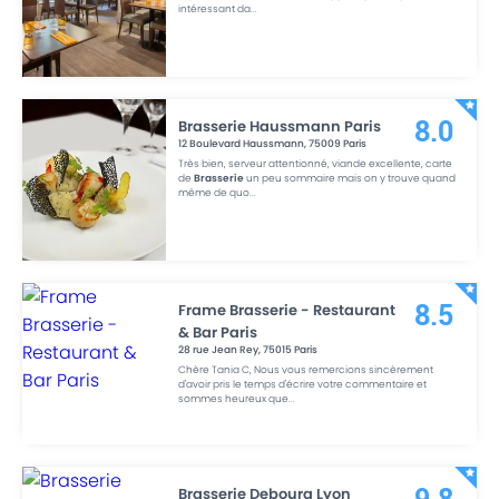
intéressant da
...
Brasserie Haussmann Paris
8.0
12 Boulevard Haussmann
,
75009
Paris
Très bien, serveur attentionné, viande excellente, carte
de
Brasserie
un peu sommaire mais on y trouve quand
même de quo
...
Frame Brasserie - Restaurant
8.5
& Bar Paris
28 rue Jean Rey
,
75015
Paris
Chère Tania C, Nous vous remercions sincèrement
d'avoir pris le temps d'écrire votre commentaire et
sommes heureux que
...
Brasserie Debourg Lyon