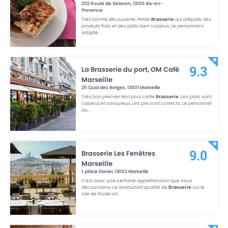
2112 Route de Sisteron
,
13100
Aix-en-
Provence
Très bonne découverte. Petite
Brasserie
qui prépare des
produits frais et des plats bien copieux. Le personnel s
adapte
...
La Brasserie du port, OM Café
9.3
Marseille
25 Quai des Belges
,
13001
Marseille
Très bon premier test pour cette
Brasserie
. Les plats sont
copieux et savoureux, Les prix sont corrects. Le personnel
au
...
Brasserie Les Fenêtres
9.0
Marseille
1, place Daviel
,
13002
Marseille
C'est avec une certaine appréhension que nous
découvrions ce restaurant qualifié de
Brasserie
sur le
site de l'hotel int
...