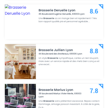
Brasserie Deruelle Lyon
8.6
35 Boulevard Eugène Deruelle
,
69003
Lyon
Une
Brasserie
où on mange bien et rapidement ! Très
bon rapport qualité prix et personnel agréable.
...
Brasserie Jullien Lyon
8.8
44 Boulevard des Brotteaux
,
69006
Lyon
Un style
Brasserie
sympathique, certes un rien bruyant,
mais avec un service rapide et des mets bien conçus et
une excel
...
Brasserie Marius Lyon
7.8
39 boulevard Marius Vivier Merle
,
69003
Lyon
Une
Brasserie
sans prétention excessive. Repas correct.
Dommage, arrivage poisson inexistant. À côté de la gare,
il y a
...