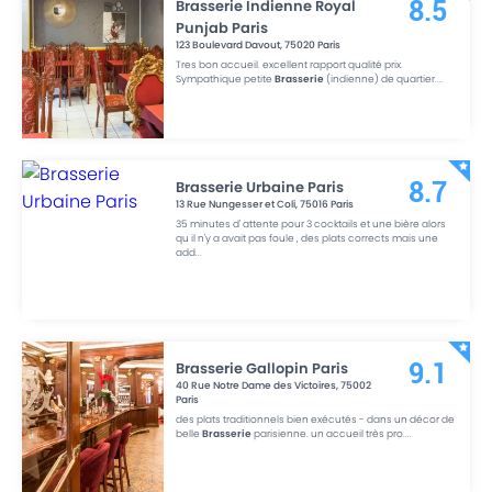
Brasserie Indienne Royal
8.5
Punjab Paris
123 Boulevard Davout
,
75020
Paris
Tres bon accueil. excellent rapport qualité prix.
Sympathique petite
Brasserie
(indienne) de quartier.
...
Brasserie Urbaine Paris
8.7
13 Rue Nungesser et Coli
,
75016
Paris
35 minutes d' attente pour 3 cocktails et une bière alors
qu il n'y a avait pas foule , des plats corrects mais une
add
...
Brasserie Gallopin Paris
9.1
40 Rue Notre Dame des Victoires
,
75002
Paris
des plats traditionnels bien exécutés - dans un décor de
belle
Brasserie
parisienne. un accueil très pro.
...