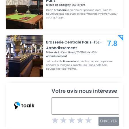
Paris
10 Rue de Chaligny
,
75012
Paris
Cette
Brasserie
indienne est parfaite, aussi bien la
nourriture que l’accueil je recommande vivement, pour
ceux qui appr
...
Brasserie Centrale Paris-15E-
7.8
Arrondissement
5 Rue de la Croix Nivert
,
75015
Paris-15E-
Arrondissement
Joli cadre de
Brasserie
et très bon repas: papetons
canard-aubergines, millefeuille (sans pâte) de
courgettes-lolo-froma
...
Votre avis nous intéresse
ENVOYER