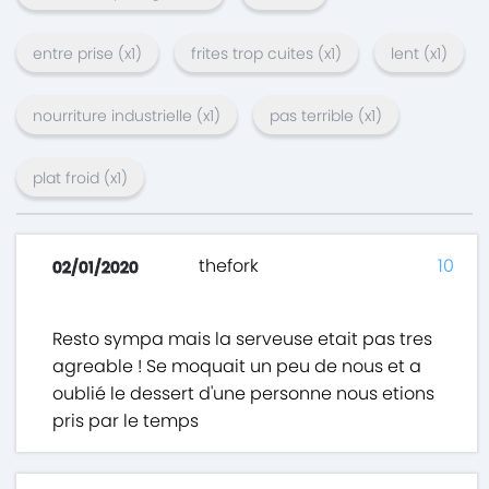
entre prise
(x
1
)
frites trop cuites
(x
1
)
lent
(x
1
)
nourriture industrielle
(x
1
)
pas terrible
(x
1
)
plat froid
(x
1
)
thefork
10
02/01/2020
Resto sympa mais la serveuse etait pas tres
agreable ! Se moquait un peu de nous et a
oublié le dessert d'une personne nous etions
pris par le temps