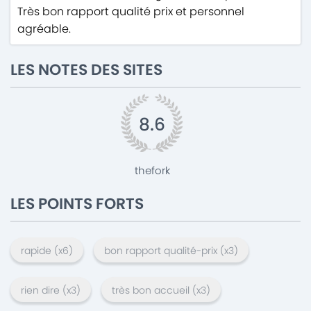
Très bon rapport qualité prix et personnel
agréable.
LES NOTES DES SITES
8.6
thefork
LES POINTS FORTS
rapide
(x
6
)
bon rapport qualité-prix
(x
3
)
rien dire
(x
3
)
très bon accueil
(x
3
)