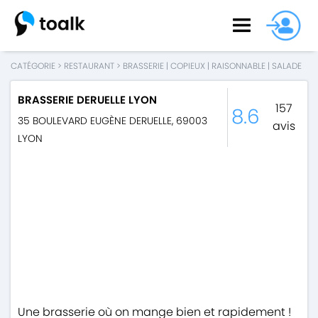
CATÉGORIE
>
RESTAURANT
>
BRASSERIE
|
COPIEUX
|
RAISONNABLE
|
SALADE
BRASSERIE DERUELLE LYON
157
8.6
35 BOULEVARD EUGÈNE DERUELLE
,
69003
avis
LYON
Une brasserie où on mange bien et rapidement !