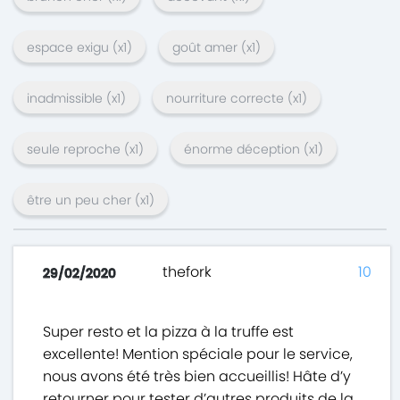
espace exigu
(x
1
)
goût amer
(x
1
)
inadmissible
(x
1
)
nourriture correcte
(x
1
)
seule reproche
(x
1
)
énorme déception
(x
1
)
être un peu cher
(x
1
)
thefork
10
29/02/2020
Super resto et la pizza à la truffe est
excellente! Mention spéciale pour le service,
nous avons été très bien accueillis! Hâte d’y
retourner pour tester d’autres produits de la