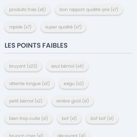
produits frais
(x
8
)
bon rapport qualité-prix
(x
7
)
rapide
(x
7
)
super qualité
(x
7
)
LES POINTS FAIBLES
bruyant
(x
23
)
seul bémol
(x
4
)
attente longue
(x
2
)
exigu
(x
2
)
petit bémol
(x
2
)
arrière goût
(x
1
)
bien trop cuite
(x
1
)
bof
(x
1
)
bof bof
(x
1
)
brunch cher
(x
1
)
décevant
(x
1
)