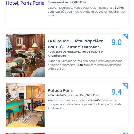
10 avenue d'Iéna
,
75016
Paris
Cadre magnifique. Accueil digne d'un palace. Les
Buffet
s
sont tous très bon mais le piège et de vouloir trop manger
au d
...
Le Bivouac - Hôtel Napoléon
9.0
Paris-8E-Arrondissement
40 AVENUE DE FRIEDLAND
,
75008
Paris-8E-
Arrondissement
Brunch du dimancheTrès bon accueil bcp de personnel
efficace et agréable.
Buffet
ne reste jamais dégarniLes
plats sont e
...
Patuco Paris
9.4
4 Rue de la Fontaine au Roi
,
75011
Paris
Très bon accueil pour ce brunch-
Buffet
à la bonne
franquette et à l'ambiance jeune. Tout ce que j'ai goûté
était très bo
...