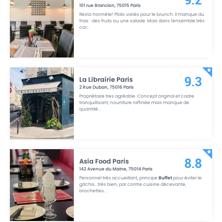
9.2
101 rue Brancion
,
75015
Paris
Resto honnête! Plats variés pour le brunch. Il manque du
frais : des fruits ou une salade. Mais dans l'ensemble très
cor
...
La Librairie Paris
9.3
2 Rue Duban
,
75016
Paris
Propriétaire tres agréable. Concept original et cadre
tranquillisant, nourriture raffinée mais manque de
quantité
...
Asia Food Paris
8.8
142 Avenue du Maine
,
75014
Paris
Personnel très accueillant, principe
Buffet
pour éviter le
gâchis...très bien, par contre cuisine décevante,
brochettes
...