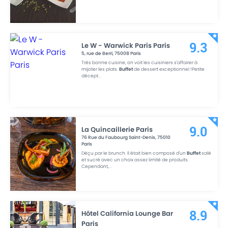
Le W - Warwick Paris Paris
9.3
5, rue de Berri
,
75008
Paris
Très bonne cuisine, on voit les cuisiniers s'affairer à
mijoter les plats.
Buffet
de dessert exceptionnel !Petite
décept
...
La Quincaillerie Paris
9.0
76 Rue du Faubourg Saint-Denis
,
75010
Paris
Déçu par le brunch. Il était bien composé d'un
Buffet
salé
et sucré avec un choix assez limité de produits.
Cependant,
...
Hôtel California Lounge Bar
8.9
Paris