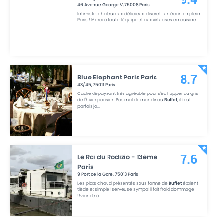
46 Avenue George V
,
75008
Paris
Intimiste, chaleureux, délicieux, discret.. un écrin en plein
Paris ! Merci à toute l'équipe et aux virtuoses en cuisine
...
Blue Elephant Paris Paris
8.7
43/45
,
75011
Paris
Cadre dépaysant très agréable pour s'échapper du gris
de l'hiver parisien.Pas mal de monde au
Buffet
, il faut
parfois jo
...
Le Roi du Rodizio - 13ème
7.6
Paris
9 Port de la Gare
,
75013
Paris
Les plats chaud présentés sous forme de
Buffet
étaient
tiède et simple !serveuse sympa!il fait froid dommage
!!viande à
...