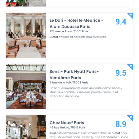
Le Dalí - Hôtel le Meurice -
9.4
Alain Ducasse Paris
228 rue de Rivoli
,
75001
Paris
Buffet
entrées et desserts peu diversifiés
...
Sens - Park Hyatt Paris-
9.5
Vendôme Paris
5 Rue de la Paix
,
75002
Paris
Un accueil exemplaire dans un cadre calme et cosy.
Merci aux nombreux serveurs pour leur écoute et
l'exécution de nos de
...
Chez Nous² Paris
8.9
46 Rue Balard
,
75015
Paris
Tout est fait maison et c'est vraiment bon .Le
Buffet
hors
d'oeuvre est très varié . L'osso bucco est à tomber ...la via
...