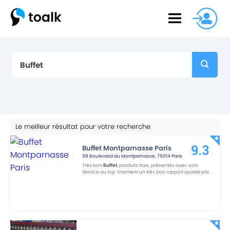
Le meilleur résultat pour votre recherche
Buffet Montparnasse Paris
9.3
98 Boulevard du Montparnasse
,
75014
Paris
Très bon
Buffet
, produits frais, présentés avec soin.
Service au top. Vraiment un très bon rapport qualité prix.
...