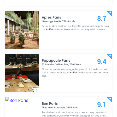
Après Paris
8.7
1 Passage Ruelle
,
75018
Paris
Super endroit, la deco est top et le personnel au petit soin
. Le
Buffet
du brunch est très bon et de qualité. À faire r
...
Papapoule Paris
9.4
23 Rue des Taillandiers
,
75011
Paris
Plusieurs entrées à partager (copieux), plat juste ce qu'il
faut et savoureux Super
Buffet
de desserts maison, on en
cho
...
Bon Paris
9.1
25 Rue de la Pompe
,
75116
Paris
Tres bel endroit, ambiance branchee et cosy, serveurs
tres sympas, cuisine ok, mais un soupçon un peu cher.
...