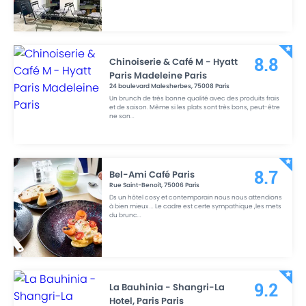
Chinoiserie & Café M - Hyatt
8.8
Paris Madeleine Paris
24 boulevard Malesherbes
,
75008
Paris
Un brunch de très bonne qualité avec des produits frais
et de saison. Même si les plats sont très bons, peut-être
ne son
...
Bel-Ami Café Paris
8.7
Rue Saint-Benoît
,
75006
Paris
Ds un hôtel cosy et contemporain nous nous attendions
à bien mieux ... Le cadre est certe sympathique ,les mets
du brunc
...
La Bauhinia - Shangri-La
9.2
Hotel, Paris Paris