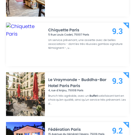
Chiquette Paris
9.3
5 Rue Louis Codet
,
75007
Paris
Un service prévenant, une assiette avec de belles
associations - dont les très réussies gambas signature
témoignent -, u
...
Le Vraymonde - Buddha-Bar
9.3
Hotel Paris Paris
4, rue d'Anjou
,
75008
Paris
Brunch très agréable, avec un
Buffet
satisfaisant tant en
choix qu'en qualité, ainsi qu'un service très prévenant. Les
d
...
Fédération Paris
9.2
15 Avenue du Général Clavery
,
75016
Paris