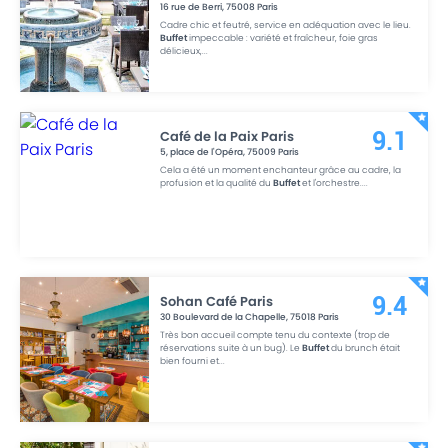
16 rue de Berri
,
75008
Paris
Cadre chic et feutré, service en adéquation avec le lieu.
Buffet
impeccable : variété et fraîcheur, foie gras
délicieux,
...
Café de la Paix Paris
9.1
5, place de l'Opéra
,
75009
Paris
Cela a été un moment enchanteur grâce au cadre, la
profusion et la qualité du
Buffet
et l'orchestre.
...
Sohan Café Paris
9.4
30 Boulevard de la Chapelle
,
75018
Paris
Très bon accueil compte tenu du contexte (trop de
réservations suite à un bug). Le
Buffet
du brunch était
bien fourni et
...