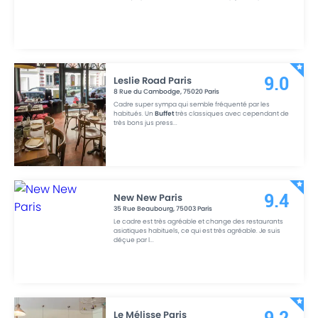
Leslie Road Paris
9.0
8 Rue du Cambodge
,
75020
Paris
Cadre super sympa qui semble fréquenté par les
habitués. Un
Buffet
très classiques avec cependant de
très bons jus press
...
New New Paris
9.4
35 Rue Beaubourg
,
75003
Paris
Le cadre est très agréable et change des restaurants
asiatiques habituels, ce qui est très agréable. Je suis
déçue par l
...
Le Mélisse Paris