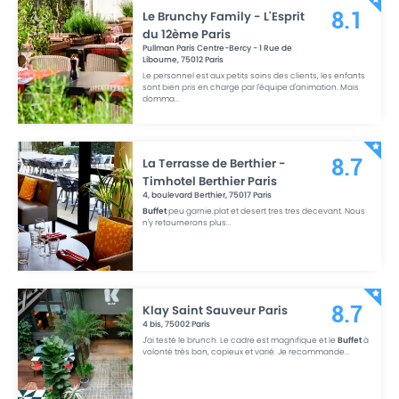
Le Brunchy Family - L'Esprit
8.1
du 12ème Paris
Pullman Paris Centre-Bercy - 1 Rue de
Libourne
,
75012
Paris
Le personnel est aux petits soins des clients, les enfants
sont bien pris en charge par l'équipe d'animation. Mais
domma
...
La Terrasse de Berthier -
8.7
Timhotel Berthier Paris
4, boulevard Berthier
,
75017
Paris
Buffet
peu garnie.plat et desert tres tres decevant. Nous
n'y retournerons plus
...
Klay Saint Sauveur Paris
8.7
4 bis
,
75002
Paris
J'ai testé le brunch. Le cadre est magnifique et le
Buffet
à
volonté très bon, copieux et varié. Je recommande
...