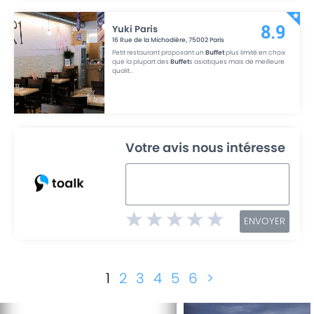
Yuki Paris
8.9
16 Rue de la Michodière
,
75002
Paris
Petit restaurant proposant un
Buffet
plus limité en choix
que la plupart des
Buffet
s asiatiques mais de meilleure
qualit
...
Votre avis nous intéresse
ENVOYER
1
2
3
4
5
6
>