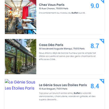
Chez Vous Paris
9.0
15 Rue Choron
,
75009
Paris
Encombrement au niveau du
Buffet
sucré
...
Casa Déa Paris
8.7
161 boulevard Auguste Blanqui
,
75013
Paris
Nous étions déjà de bonne humeur par le simple fait
d'être accueillis et servis par des gens charmants et
efficaces.Côté
...
Le Génie Sous Les Étoiles Paris
8.4
15 Rue Breguet
,
75011
Paris
Top pour un brunch entre amis,
Buffet
a volonté :
viennoiseries, charcuterie, viande en grillade, et des
supers desserts
...