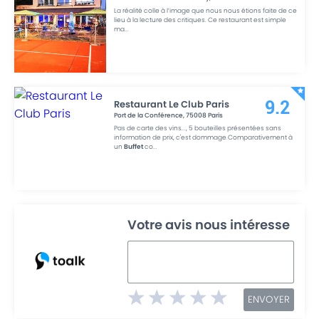
La réalité colle à l’image que nous nous étions faite de ce
lieu à la lecture des critiques. Ce restaurant est simple
ma
...
Restaurant Le Club Paris
9.2
Port de la Conférence
,
75008
Paris
Pas de carte des vins..., 5 bouteilles présentées sans
information de prix, c'est dommage.Comparativement à
un
Buffet
co
...
Votre avis nous intéresse
ENVOYER