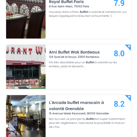
Royal Buffet Paris
7.9
8 Rue Saint-Marc
,
75002
Paris
nouveau resto a Paris,
Buffet
a volonte le samedi soir, sur
lequel s'appliquait la reduction la fourchette :)
...
Ami Buffet Wok Bordeaux
8.0
124 Quai de la Souys
,
33100
Bordeaux
Prix très abordable pour un
Buffet
à volonté sur les
entrées, plats et desserts.
...
L'Arcade buffet marocain à
8.2
volonté Grenoble
16 Avenue Marie Reynoard
,
38000
Grenoble
Bon Accueil. Le principe du
Buffet
est super notamment
pour les végétariens. Cela laisse la possibilité à chacun
de choi
...