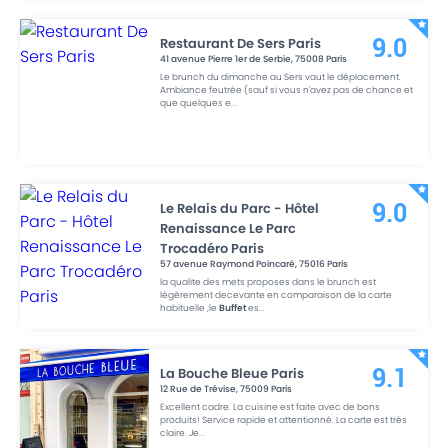
Restaurant De Sers Paris
9.0
41 avenue Pierre 1er de Serbie
,
75008
Paris
Le brunch du dimanche au Sers vaut le déplacement.
Ambiance feutrée (sauf si vous n'avez pas de chance et
que quelques e
...
Le Relais du Parc - Hôtel
9.0
Renaissance Le Parc
Trocadéro Paris
57 avenue Raymond Poincaré
,
75016
Paris
la qualite des mets proposes dans le brunch est
légèrement decevante en comparaison de la carte
habituelle ;le
Buffet
es
...
La Bouche Bleue Paris
9.1
12 Rue de Trévise
,
75009
Paris
Excellent cadre. La cuisine est faite avec de bons
produits! Service rapide et attentionné. La carte est très
claire. Je
...