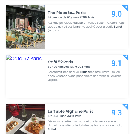
The Place to... Paris
9.0
47 avenue de Wagram
,
75017
Paris
Assiette principale du brunch variée et bonne, dommage
que ce ne soit pas la même qualité pour la partie
Buffet
(une seu
...
Café 52 Paris
9.1
52 Rue François 1er
,
75008
Paris
Bel endroit, bon accueil.
Buffet
bon mais limité. Peu de
choix. Jambon blanc posé à côté des tartes aux fraises.
Le plat
...
La Table Afghane Paris
9.3
107 Rue Didot
,
75014
Paris
Décor sans prétention, accueil chaleureux, service
discret mais à l'écoute, la table afghane offrait ce midi un
Buffet
...