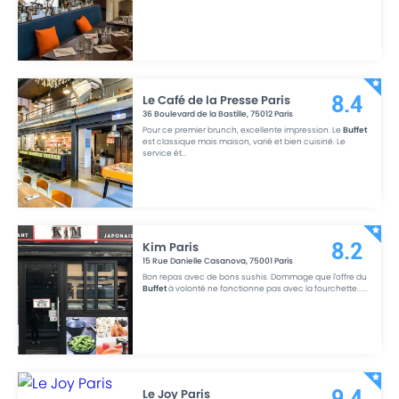
Le Café de la Presse Paris
8.4
36 Boulevard de la Bastille
,
75012
Paris
Pour ce premier brunch, excellente impression. Le
Buffet
est classique mais maison, varié et bien cuisiné. Le
service ét
...
Kim Paris
8.2
15 Rue Danielle Casanova
,
75001
Paris
Bon repas avec de bons sushis. Dommage que l'offre du
Buffet
à volonté ne fonctionne pas avec la fourchette...
...
Le Joy Paris
9.4