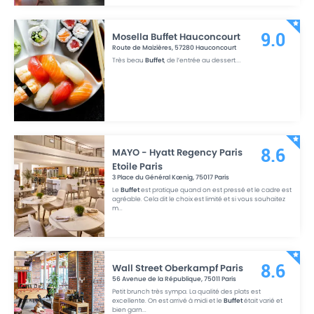
Mosella Buffet Hauconcourt
9.0
Route de Maizières
,
57280
Hauconcourt
Très beau
Buffet
, de l’entrée au dessert.
...
MAYO - Hyatt Regency Paris
8.6
Etoile Paris
3 Place du Général Kœnig
,
75017
Paris
Le
Buffet
est pratique quand on est pressé et le cadre est
agréable. Cela dit le choix est limité et si vous souhaitez
m
...
Wall Street Oberkampf Paris
8.6
56 Avenue de la République
,
75011
Paris
Petit brunch très sympa. La qualité des plats est
excellente. On est arrivé à midi et le
Buffet
était varié et
bien garn
...