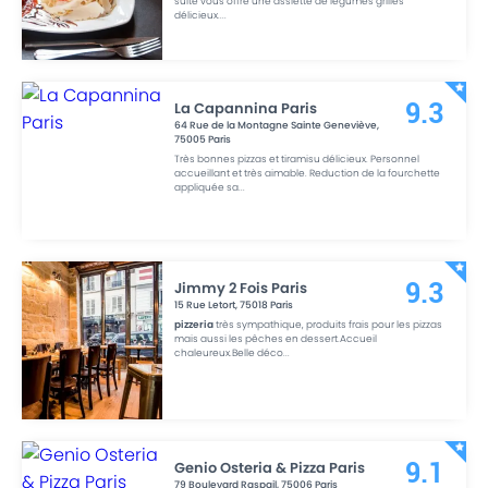
suite vous offre une assiette de légumes grillés
délicieux.
...
La Capannina Paris
9.3
64 Rue de la Montagne Sainte Geneviève
,
75005
Paris
Très bonnes pizzas et tiramisu délicieux. Personnel
accueillant et très aimable. Reduction de la fourchette
appliquée sa
...
Jimmy 2 Fois Paris
9.3
15 Rue Letort
,
75018
Paris
pizzeria
très sympathique, produits frais pour les pizzas
mais aussi les pêches en dessert.Accueil
chaleureux.Belle déco
...
Genio Osteria & Pizza Paris
9.1
79 Boulevard Raspail
,
75006
Paris