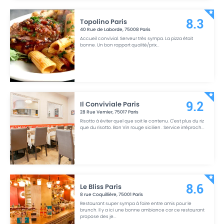
Topolino Paris
8.3
40 Rue de Laborde
,
75008
Paris
Accueil convivial. Serveur très sympa. La pizza était
bonne. Un bon rapport qualité/prix
...
Il Conviviale Paris
9.2
28 Rue Vernier
,
75017
Paris
Risotto à éviter quel que soit le contenu. C'est plus du riz
que du risotto. Bon Vin rouge sicilien . Service irréproch
...
Le Bliss Paris
8.6
8 rue Coquillière
,
75001
Paris
Restaurant super sympa à faire entre amis pour le
brunch. Il y a ici une bonne ambiance car ce restaurant
propose des je
...