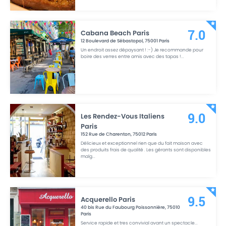
Cabana Beach Paris
7.0
12 Boulevard de Sébastopol
,
75001
Paris
Un endroit assez dépaysant ! :-) Je recommande pour
boire des verres entre amis avec des tapas !
...
Les Rendez-Vous Italiens
9.0
Paris
152 Rue de Charenton
,
75012
Paris
Délicieux et exceptionnel rien que du fait maison avec
des produits frais de qualité . Les gérants sont disponibles
malg
...
Acquerello Paris
9.5
40 bis Rue du Faubourg Poissonnière
,
75010
Paris
Service rapide et tres convivial avant un spectacle
...