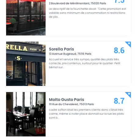
7.5
2 Boulevard de Ménilmontant
,
75020
Paris
Le descriptif de la fourchette disait : "Cette promotion est
valable sans minimum de consommation ni restrictions
de pla
...
Sorella Paris
8.6
13 Avenue Bugeaud
,
75116
Paris
Accueil et service très sympa, qualité des plats très
correcte, prix contenus, surtout pour le quartier. Petit
bémol sur
...
Molto Gusto Paris
8.7
111 Rue du Chevaleret
,
75013
Paris
cadre softon était les premiers clients donc c'était très
calme, même si noter place donnait sur la rue.les plats
sont b
...