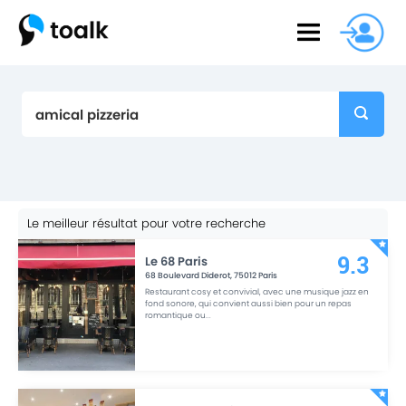
Le meilleur résultat pour votre recherche
Le 68 Paris
9.3
68 Boulevard Diderot
,
75012
Paris
Restaurant cosy et convivial, avec une musique jazz en
fond sonore, qui convient aussi bien pour un repas
romantique ou
...