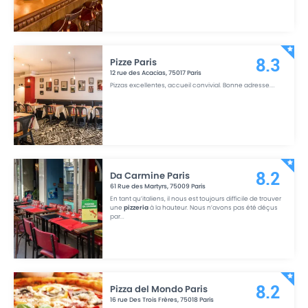
Pizze Paris
8.3
12 rue des Acacias
,
75017
Paris
Pizzas excellentes, accueil convivial. Bonne adresse.
...
Da Carmine Paris
8.2
61 Rue des Martyrs
,
75009
Paris
En tant qu’italiens, il nous est toujours difficile de trouver
une
pizzeria
à la hauteur. Nous n’avons pas été déçus
par
...
Pizza del Mondo Paris
8.2
16 rue Des Trois Frères
,
75018
Paris