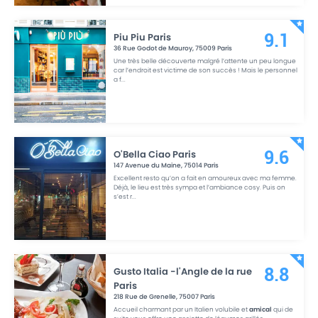
Piu Piu Paris
9.1
36 Rue Godot de Mauroy
,
75009
Paris
Une très belle découverte malgré l’attente un peu longue
car l’endroit est victime de son succès ! Mais le personnel
a f
...
O'Bella Ciao Paris
9.6
147 Avenue du Maine
,
75014
Paris
Excellent resto qu’on a fait en amoureux avec ma femme.
Déjà, le lieu est très sympa et l’ambiance cosy. Puis on
s’est r
...
Gusto Italia -l'Angle de la rue
8.8
Paris
218 Rue de Grenelle
,
75007
Paris
Accueil charmant par un Italien volubile et
amical
qui de