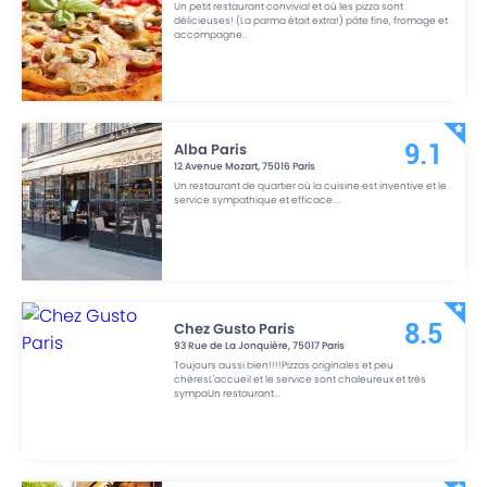
Un petit restaurant convivial et où les pizza sont
délicieuses! (La parma était extra!) pâte fine, fromage et
accompagne
...
Alba Paris
9.1
12 Avenue Mozart
,
75016
Paris
Un restaurant de quartier où la cuisine est inventive et le
service sympathique et efficace.
...
Chez Gusto Paris
8.5
93 Rue de La Jonquière
,
75017
Paris
Toujours aussi bien!!!!Pizzas originales et peu
chèresL'accueil et le service sont chaleureux et très
sympaUn restaurant
...