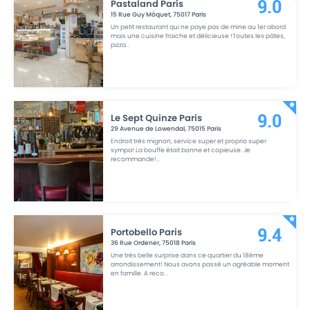
Pastaland Paris
9.0
15 Rue Guy Môquet
,
75017
Paris
Un petit restaurant qui ne paye pas de mine au 1er abord
mais une cuisine fraiche et délicieuse !Toutes les pâtes,
pizza
...
Le Sept Quinze Paris
9.0
29 Avenue de Lowendal
,
75015
Paris
Endroit très mignon, service super et proprio super
sympa! La bouffe était bonne et copieuse. Je
recommande!
...
Portobello Paris
9.4
36 Rue Ordener
,
75018
Paris
Une très belle surprise dans ce quartier du 18ème
arrondissement! Nous avons passé un agréable moment
en famille. A reco
...