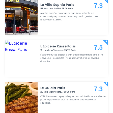
La Villa Sophia Paris
7.3
53 Rue de Chaillot
,
75116
Paris
A notre arrivée, on nous dit que la fourchette ne
communique pas avec le resto pour la gestion des
réservations...En 5
...
L'Epicerie Russe Paris
7.5
13 rue de la Terrasse
,
75017
Paris
L'Epicerie russe dispose d'un cadre assez agréable et la
serveuse - cuisinière (?) s'est montrée très serviable
durant n
...
Le Oulala Paris
7.3
20 Rue Mouffetard
,
75005
Paris
C’était vraiment sympathique, convivial et bon, excellente
pizza, la pâte était vraiment bonne. L’hôtesse était
souriant
...