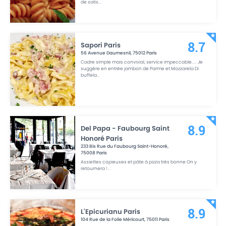
de satis
...
Sapori Paris
8.7
56 Avenue Daumesnil
,
75012
Paris
Cadre simple mais convivial, service impeccable..... Je
suggère en entrée jambon de Parme et Mozzarela Di
buffela
...
Del Papa - Faubourg Saint
8.9
Honoré Paris
233 Bis Rue du Faubourg Saint-Honoré
,
75008
Paris
Assiettes copieuses et pâte à pizza très bonne On y
retournera !
...
L'Epicurianu Paris
8.9
104 Rue de la Folie Méricourt
,
75011
Paris