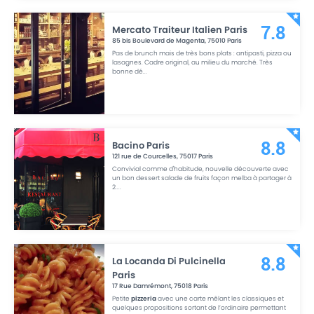
Mercato Traiteur Italien Paris
7.8
85 bis Boulevard de Magenta
,
75010
Paris
Pas de brunch mais de très bons plats : antipasti, pizza ou
lasagnes. Cadre original, au milieu du marché. Très
bonne dé
...
Bacino Paris
8.8
121 rue de Courcelles
,
75017
Paris
Convivial comme d'habitude, nouvelle découverte avec
un bon dessert salade de fruits façon melba à partager à
2.
...
La Locanda Di Pulcinella
8.8
Paris
17 Rue Damrémont
,
75018
Paris
Petite
pizzeria
avec une carte mêlant les classiques et
quelques propositions sortant de l’ordinaire permettant