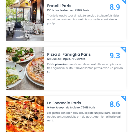
Fratelli Paris
8.9
130 bd malesherbes
,
75017
Paris
Très jolie cadre tout simple.Le service était parfait !Et la
nourriture vraiment bonne!!!Je conseille la salade de
poulp
...
Pizza di Famiglia Paris
9.3
122 Rue de Picpus
,
75012
Paris
Petite
pizzeria
intimiste refaite a neuf, décor simple mais
très agréable. Surtout d'excellentes pizzas avec un patron
t
...
La Focaccia Paris
8.6
9 Rue Joseph de Maistre
,
75018
Paris
Les pizzas sont généreuses, la pâte un peu dure. salade
copieuse.Les produits ont du gout. Attention à l'huile qui
est t
...