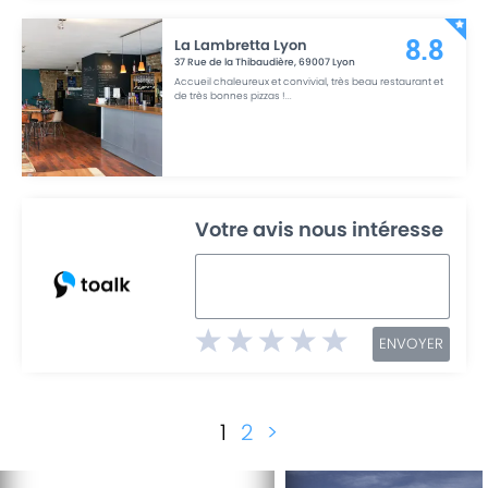
La Lambretta Lyon
8.8
37 Rue de la Thibaudière
,
69007
Lyon
Accueil chaleureux et convivial, très beau restaurant et
de très bonnes pizzas !
...
Votre avis nous intéresse
ENVOYER
1
2
>