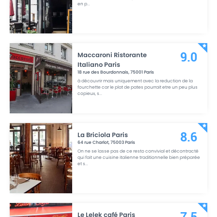
en p
...
Maccaroni Ristorante
9.0
Italiano Paris
18 rue des Bourdonnais
,
75001
Paris
à découvrir mais uniquement avec la reduction de la
fourchette car le plat de pates pourrait etre un peu plus
copieux, s
...
La Briciola Paris
8.6
64 rue Charlot
,
75003
Paris
On ne se lasse pas de ce resto convivial et décontracté
qui fait une cuisine italienne traditionnelle bien préparée
et s
...
Le Lelek café Paris