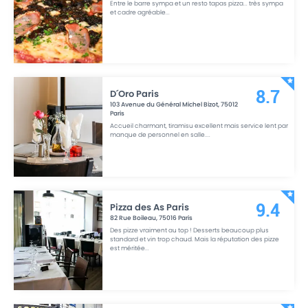
Entre le barre sympa et un resto tapas pizza... très sympa
et cadre agréable
...
D´Oro Paris
8.7
103 Avenue du Général Michel Bizot
,
75012
Paris
Accueil charmant, tiramisu excellent mais service lent par
manque de personnel en salle.
...
Pizza des As Paris
9.4
82 Rue Boileau
,
75016
Paris
Des pizze vraiment au top ! Desserts beaucoup plus
standard et vin trop chaud. Mais la réputation des pizze
est méritée
...