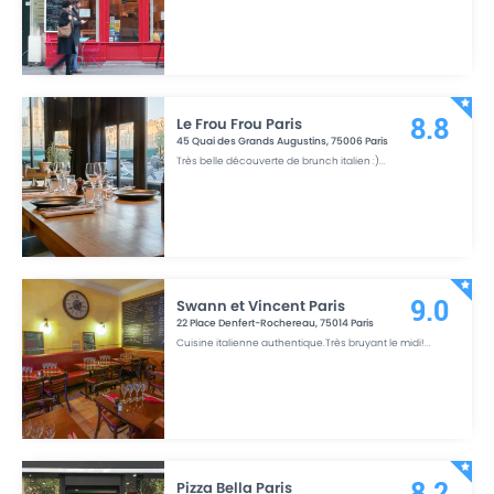
Le Frou Frou Paris
8.8
45 Quai des Grands Augustins
,
75006
Paris
Très belle découverte de brunch italien :)
...
Swann et Vincent Paris
9.0
22 Place Denfert-Rochereau
,
75014
Paris
Cuisine italienne authentique.Très bruyant le midi!
...
Pizza Bella Paris
8.2