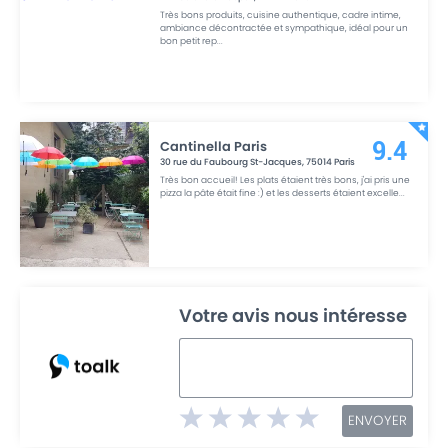
Très bons produits, cuisine authentique, cadre intime,
ambiance décontractée et sympathique, idéal pour un
bon petit rep
...
Cantinella Paris
9.4
30 rue du Faubourg St-Jacques
,
75014
Paris
Très bon accueil! Les plats étaient très bons, j'ai pris une
pizza la pâte était fine :) et les desserts étaient excelle
...
Votre avis nous intéresse
ENVOYER