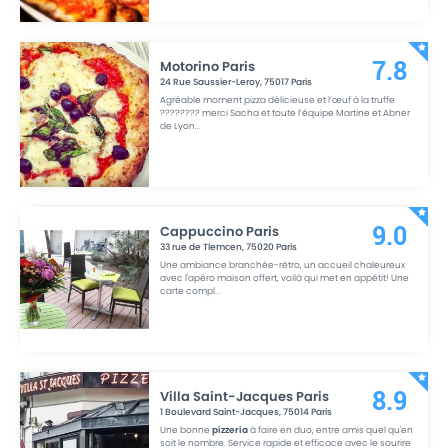
Motorino Paris
7.8
24 Rue Saussier-Leroy
,
75017
Paris
Agréable moment pizza délicieuse et l’œuf à la truffe
???????? merci Sacha et toute l’équipe Martine et Abner
de Lyon
...
Cappuccino Paris
9.0
33 rue de Tlemcen
,
75020
Paris
Une ambiance branchée-rétro, un accueil chaleureux
avec l'apéro maison offert, voilà qui met en appétit! Une
carte compl
...
Villa Saint-Jacques Paris
8.9
1 Boulevard Saint-Jacques
,
75014
Paris
Une bonne
pizzeria
à faire en duo, entre amis quel qu'en
soit le nombre. Service rapide et efficace avec le sourire