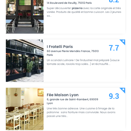
14 Boulevard de Reuilly
,
75012
Paris
Super découverte!
pizzeria
avec la carte originale et très
variée. Produits de qualité et bonne cuisson. Les 2 jeunes
so
...
I Fratelli Paris
7.7
60 avenue Pierre Mendès France
,
75013
Paris
Un scandal culinaire ! De l'industriel mal préparé (sauce
tomate acide, raviolis trop salés...) et réchauffé.
...
Fée Maison Lyon
9.3
6, grande rue de Saint-Rambert
,
69009
Lyon
Une très bonne adresse. Une cuisine à l'image de la
patronne : sans fioriture mais conviviale. Nous avons
passé une très
...