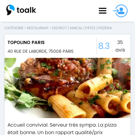
CATÉGORIE
>
RESTAURANT
>
DISTRICT
|
AMICAL
|
PÂTES
|
PIZZERIA
35
TOPOLINO PARIS
8.3
avis
40 RUE DE LABORDE
,
75008
PARIS
Accueil convivial. Serveur très sympa. La pizza
était bonne. Un bon rapport qualité/prix