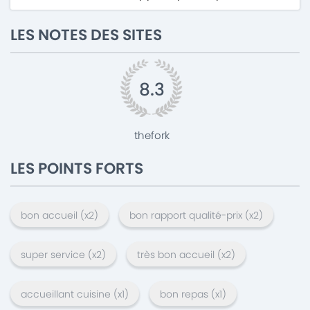
LES NOTES DES SITES
8.3
thefork
LES POINTS FORTS
bon accueil
(x
2
)
bon rapport qualité-prix
(x
2
)
super service
(x
2
)
très bon accueil
(x
2
)
accueillant cuisine
(x
1
)
bon repas
(x
1
)