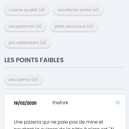
cuisine qualité
(x
1
)
excellente soirée
(x
1
)
exceptionnel
(x
1
)
plats savoureux
(x
1
)
prix satisfaisant
(x
1
)
LES POINTS FAIBLES
seul bémol
(x
1
)
thefork
10
19/02/2020
Une pizzeria qui ne paie pas de mine et