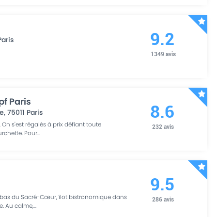
9.2
Paris
1349
avis
f Paris
8.6
ue
,
75011
Paris
 On s'est régalés à prix défiant toute
232
avis
urchette. Pour
...
9.5
ebas du Sacré-Cœur, îlot bistronomique dans
286
avis
e. Au calme,
...