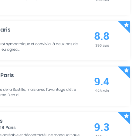
Paris
8.8
strot sympathique et convivial à deux pas de
390
avis
 lieu agréa
...
Paris
9.4
e de la Bastille, mais avec l'avantage d'être
928
avis
me. Bien d
...
is
9.3
18
Paris
ice agréable et décontractéIl ne manquait que