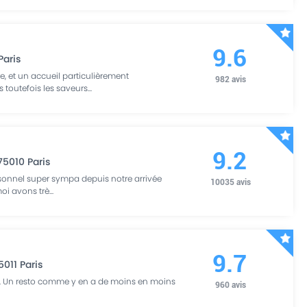
9.6
Paris
e, et un accueil particulièrement
982
avis
 toutefois les saveurs
...
9.2
75010
Paris
rsonnel super sympa depuis notre arrivée
10035
avis
moi avons trè
...
9.7
5011
Paris
. Un resto comme y en a de moins en moins
960
avis