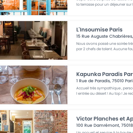
la terrasse pour un déjeuner sur
L'Insoumise Paris
15 Rue Auguste Chabrières
Nous avons passé une soirée très 
par 2 chefs de talent. Aucune fa
Kapunka Paradis Par
1 Rue de Paradis
,
75010
Pari
Accueil très sympathique , perso
l entrée au désert ! Au top ! Je
Victor Planches et Ap
100 Rue Damrémont
,
7501
Un accueil et service à la haute