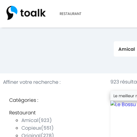
RESTAURANT
923 résulta
Affiner votre recherche
:
Le meilleur 
Catégories
:
Restaurant
Amical
(
923
)
Copieux
(
551
)
Original
(
278
)