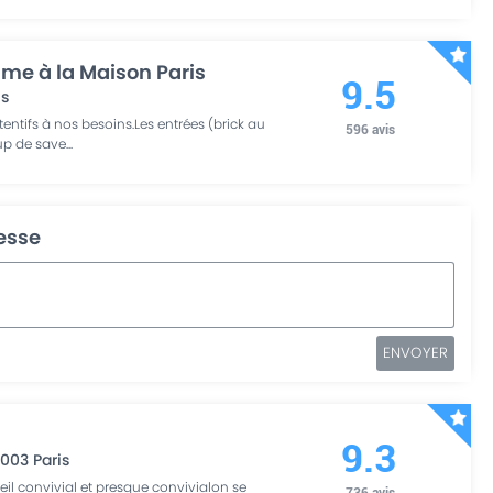
e à la Maison Paris
9.5
is
ttentifs à nos besoins.Les entrées (brick au
596
avis
up de save
...
resse
ENVOYER
9.3
5003
Paris
l convivial et presque convivialon se
736
avis