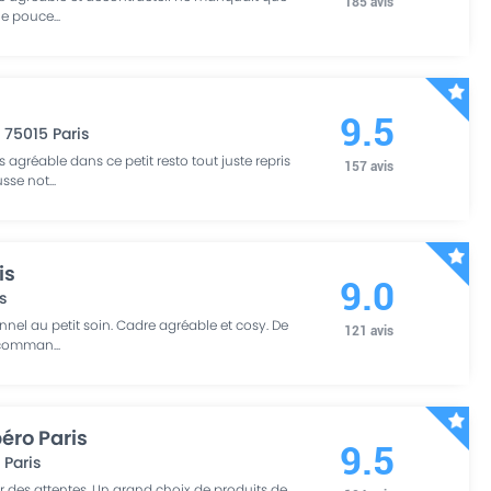
185
avis
 le pouce
...
9.5
,
75015
Paris
agréable dans ce petit resto tout juste repris
157
avis
usse not
...
is
9.0
s
nnel au petit soin. Cadre agréable et cosy. De
121
avis
 recomman
...
éro Paris
9.5
8
Paris
ur des attentes. Un grand choix de produits de