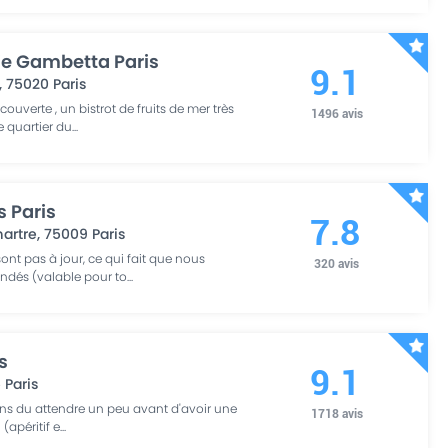
e Gambetta Paris
9.1
,
75020
Paris
ouverte , un bistrot de fruits de mer très
1496
avis
 quartier du
...
s Paris
7.8
artre
,
75009
Paris
sont pas à jour, ce qui fait que nous
320
avis
dés (valable pour to
...
s
9.1
5
Paris
ns du attendre un peu avant d'avoir une
1718
avis
 (apéritif e
...