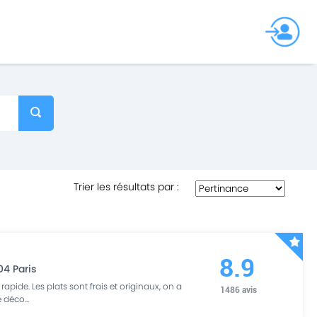
Trier les résultats par
:
8.9
04
Paris
rapide. Les plats sont frais et originaux, on a
1486
avis
e déco
...