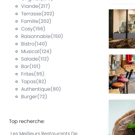
Viande
(
217
)
Terrasse
(
202
)
Famille
(
202
)
Cosy
(
156
)
Raisonnable
(
150
)
Bistro
(
140
)
Musical
(
124
)
Salade
(
112
)
Bar
(
101
)
Frites
(
95
)
Tapas
(
82
)
Authentique
(
80
)
Burger
(
72
)
Top recherche
:
Les Meilleurs Restaurants De