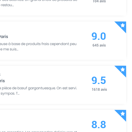
104
avis
e restau
...
9.0
Paris
reuse à base de produits frais cependant peu
645
avis
Je me suis
...
s
9.5
ris
 la pièce de bœuf gargantuesque. On est servi.
1618
avis
 sympas. T
...
8.8