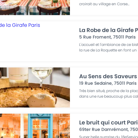
croirait au village en Corse
...
La Robe de la Girafe 
5 Rue Froment
,
75011
Paris
L'accueil et l'ambiance de ce bi
la rue de La Roquette en font un
Au Sens des Saveurs 
19 Rue Sedaine
,
75011
Paris
Très bien situé, proche de la plac
dans une rue beaucoup plus cal
Le bruit qui court Par
69ter Rue Damrémont
,
750
Super belle surprise du 18eServ