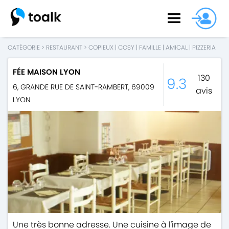
CATÉGORIE
>
RESTAURANT
>
COPIEUX
|
COSY
|
FAMILLE
|
AMICAL
|
PIZZERIA
FÉE MAISON LYON
130
9.3
6, GRANDE RUE DE SAINT-RAMBERT
,
69009
avis
LYON
Une très bonne adresse. Une cuisine à l'image de