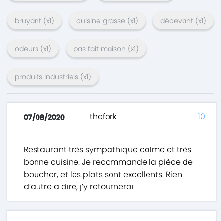
bruyant
(x
1
)
cuisine grasse
(x
1
)
décevant
(x
1
)
odeurs
(x
1
)
pas fait maison
(x
1
)
produits industriels
(x
1
)
thefork
10
07/08/2020
Restaurant très sympathique calme et très
bonne cuisine. Je recommande la pièce de
boucher, et les plats sont excellents. Rien
d’autre a dire, j’y retournerai