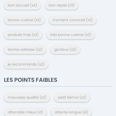
bon accueil
(x
4
)
bon repas
(x
3
)
bonne cuisine
(x
3
)
moment convivial
(x
3
)
produits frais
(x
3
)
très bonne cuisine
(x
3
)
bonne adresse
(x
2
)
goûteux
(x
2
)
je recommande
(x
2
)
LES POINTS FAIBLES
mauvaise qualité
(x
2
)
petit bémol
(x
2
)
attendais mieux
(x
1
)
attente longue
(x
1
)