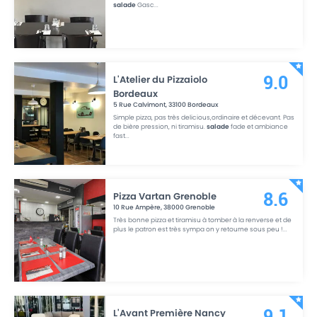
salade
Gasc
...
L'Atelier du Pizzaiolo
9.0
Bordeaux
5 Rue Calvimont
,
33100
Bordeaux
Simple pizza, pas très delicious,ordinaire et décevant. Pas
de bière pression, ni tiramisu.
salade
fade et ambiance
fast
...
Pizza Vartan Grenoble
8.6
10 Rue Ampère
,
38000
Grenoble
Très bonne pizza et tiramisu à tomber à la renverse et de
plus le patron est très sympa on y retourne sous peu !
...
L'Avant Première Nancy
9.1