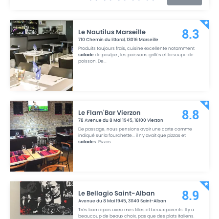
Le Nautilus Marseille
8.3
710 Chemin du littoral
,
13016
Marseille
Produits toujours frais, cuisine excellente notamment
salade
de poulpe , les poissons grillés et la soupe de
poisson. De
...
Le Flam'Bar Vierzon
8.8
78 Avenue du 8 Mai 1945
,
18100
Vierzon
De passage, nous pensions avoir une carte comme
indiqué sur la fourchette... il n'y avait que pizzas et
salade
s. Pizzas
...
Le Bellagio Saint-Alban
8.9
Avenue du 8 Mai 1945
,
31140
Saint-Alban
Très bon repas avec mes filles et beaux parents. Il y a
beaucoup de beaux choix, pas que des plats Italiens.