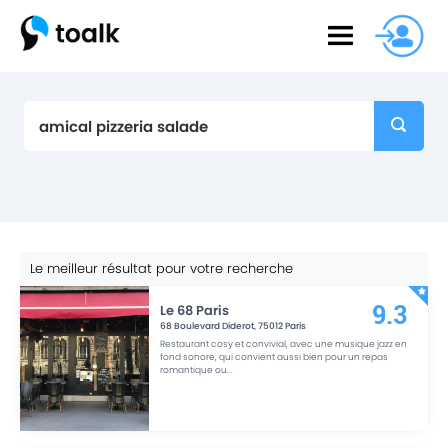
Le meilleur résultat pour votre recherche
Le 68 Paris
9.3
68 Boulevard Diderot
,
75012
Paris
Restaurant cosy et convivial, avec une musique jazz en
fond sonore, qui convient aussi bien pour un repas
romantique ou
...