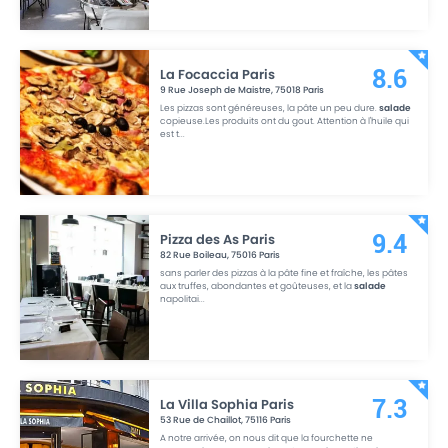
La Focaccia Paris
8.6
9 Rue Joseph de Maistre
,
75018
Paris
Les pizzas sont généreuses, la pâte un peu dure.
salade
copieuse.Les produits ont du gout. Attention à l'huile qui
est t
...
Pizza des As Paris
9.4
82 Rue Boileau
,
75016
Paris
sans parler des pizzas à la pâte fine et fraîche, les pâtes
aux truffes, abondantes et goûteuses, et la
salade
napolitai
...
La Villa Sophia Paris
7.3
53 Rue de Chaillot
,
75116
Paris
A notre arrivée, on nous dit que la fourchette ne