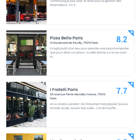
communique pas avec le resto pour la gestion des
réservations...En 5
...
Pizza Bella Paris
8.2
14 Boulevard de Reuilly
,
75012
Paris
Il s'agit plutôt d'un lieu pour prendre une pizza à emporter
que pour diner sur place. La salle donne sur la rue avec
la
...
I Fratelli Paris
7.7
60 avenue Pierre Mendès France
,
75013
Paris
Un scandal culinaire ! De l'industriel mal préparé (sauce
tomate acide, raviolis trop salés...) et réchauffé.
...