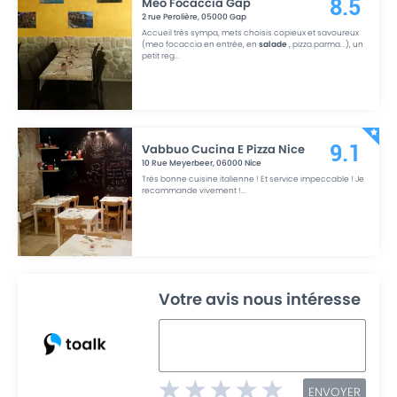
Meo Focaccia Gap
8.5
2 rue Perolière
,
05000
Gap
Accueil très sympa, mets choisis copieux et savoureux
(meo focaccia en entrée, en
salade
, pizza parma...), un
petit reg
...
Vabbuo Cucina E Pizza Nice
9.1
10 Rue Meyerbeer
,
06000
Nice
Très bonne cuisine italienne ! Et service impeccable ! Je
recommande vivement !
...
Votre avis nous intéresse
ENVOYER