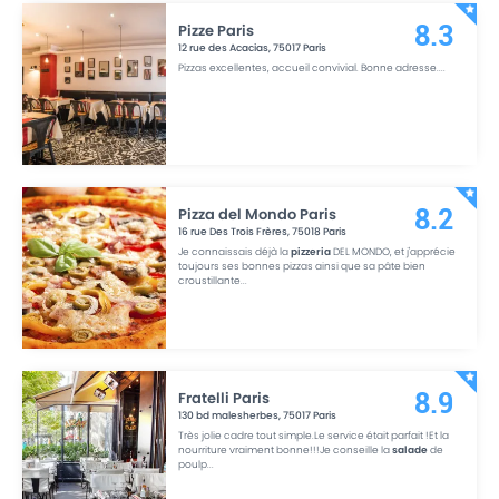
Pizze Paris
8.3
12 rue des Acacias
,
75017
Paris
Pizzas excellentes, accueil convivial. Bonne adresse.
...
Pizza del Mondo Paris
8.2
16 rue Des Trois Frères
,
75018
Paris
Je connaissais déjà la
pizzeria
DEL MONDO, et j'apprécie
toujours ses bonnes pizzas ainsi que sa pâte bien
croustillante
...
Fratelli Paris
8.9
130 bd malesherbes
,
75017
Paris
Très jolie cadre tout simple.Le service était parfait !Et la
nourriture vraiment bonne!!!Je conseille la
salade
de
poulp
...