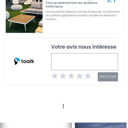
5 Rue du Maréchal Victor duc de Bellune
,
54000
Nancy
Une excellente adresse comme d’habitude. Un personnel
accueillant, agréable et souriant. Installés en terrasse à
l’ombre
...
Votre avis nous intéresse
ENVOYER
1