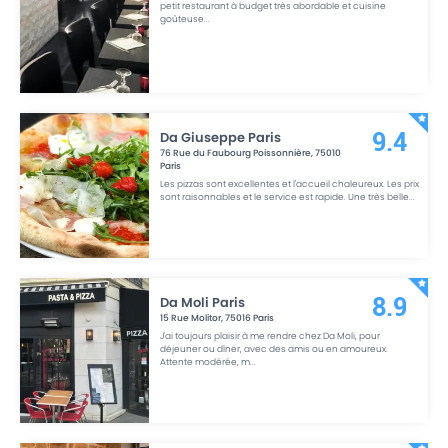
petit restaurant à budget très abordable et cuisine
goûteuse
...
Da Giuseppe Paris
9.4
76 Rue du Faubourg Poissonnière
,
75010
Paris
Les pizzas sont excellentes et l'accueil chaleureux. Les prix
sont raisonnables et le service est rapide. Une très belle
...
Da Moli Paris
8.9
15 Rue Molitor
,
75016
Paris
J'ai toujours plaisir à me rendre chez Da Moli, pour
déjeuner ou dîner, avec des amis ou en amoureux.
Attente modérée, m
...