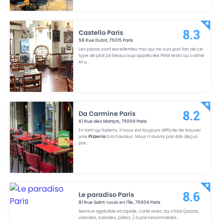
Castello Paris
8.3
58 Rue Dutot
,
75015
Paris
Les pizzas sont excellentes moi qui ne suis pas fan de ce
type de plat j'ai beaucoup appréciée.Petit resto au calme
et u
...
Da Carmine Paris
8.2
61 Rue des Martyrs
,
75009
Paris
En tant qu’italiens, il nous est toujours difficile de trouver
une
Pizzeria
à la hauteur. Nous n’avons pas été déçus
par
...
Le paradiso Paris
8.6
81 Rue Saint-Louis en l'Île
,
75004
Paris
Service agréable et rapide, carte avec du choix (pizzas,
viandes, salades, pâtes..) à prix raisonnables
...