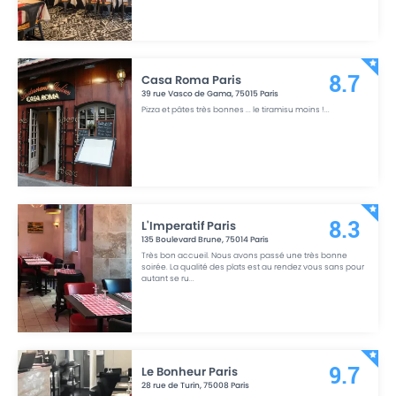
Casa Roma Paris
8.7
39 rue Vasco de Gama
,
75015
Paris
Pizza et pâtes très bonnes ... le tiramisu moins !
...
L'Imperatif Paris
8.3
135 Boulevard Brune
,
75014
Paris
Très bon accueil. Nous avons passé une très bonne
soirée. La qualité des plats est au rendez vous sans pour
autant se ru
...
Le Bonheur Paris
9.7
28 rue de Turin
,
75008
Paris