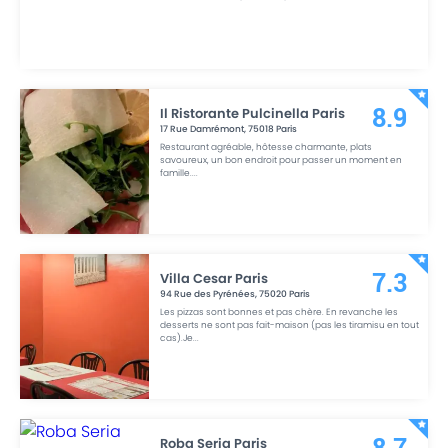
Il Ristorante Pulcinella Paris
8.9
17 Rue Damrémont
,
75018
Paris
Restaurant agréable, hôtesse charmante, plats
savoureux, un bon endroit pour passer un moment en
famille.
...
Villa Cesar Paris
7.3
94 Rue des Pyrénées
,
75020
Paris
Les pizzas sont bonnes et pas chère. En revanche les
desserts ne sont pas fait-maison (pas les tiramisu en tout
cas).Je
...
Roba Seria Paris