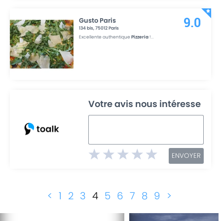
Gusto Paris
9.0
134 bis
,
75012
Paris
Excellente authentique
Pizzeria
!
...
Votre avis nous intéresse
ENVOYER
<
1
2
3
4
5
6
7
8
9
>