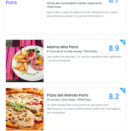
8.7
13 Rue des Lavandières Sainte-Opportune
,
75001
Paris
Rien à dire, super du début à la fin. Produits frais, super
pizza, tiramisu pareil. Ça sent le fait maison !
...
Mama Mia Paris
8.9
87 Rue de la Tombe Issoire
,
75014
Paris
Des pates excellentes, un service rapide et très agréable
- je recommande
...
Pizza del Mondo Paris
8.2
16 rue Des Trois Frères
,
75018
Paris
Un petit restaurant convivial et où les pizza sont
délicieuses! (La parma était extra!) pâte fine, fromage et
accompagne
...