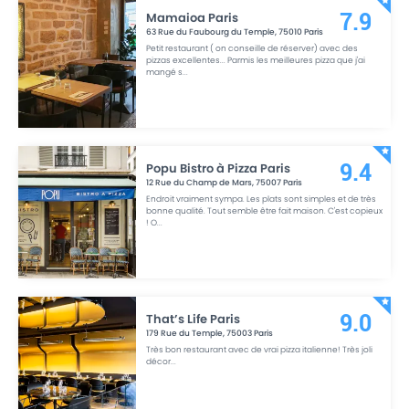
Mamaioa Paris
7.9
63 Rue du Faubourg du Temple
,
75010
Paris
Petit restaurant ( on conseille de réserver) avec des
pizzas excellentes... Parmis les meilleures pizza que j'ai
mangé s
...
Popu Bistro à Pizza Paris
9.4
12 Rue du Champ de Mars
,
75007
Paris
Endroit vraiment sympa. Les plats sont simples et de très
bonne qualité. Tout semble être fait maison. C'est copieux
! O
...
That’s Life Paris
9.0
179 Rue du Temple
,
75003
Paris
Très bon restaurant avec de vrai pizza italienne! Très joli
décor
...