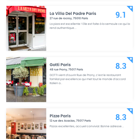
La Villa Del Padre Paris
9.1
27 rue de rocroy
,
75010
Paris
La pizza est excellente ! Elle est faite à la semoule ce qui la
rend authentique.
...
Gotti Paris
8.3
48 rue Prony
,
75017
Paris
GOTTI vient d’ouvrir Rue de Prony, c’est le restaurant
familial par excellence qui met tout le monde d’accord
Italien a
...
Pizze Paris
8.3
12 rue des Acacias
,
75017
Paris
Pizzas excellentes, accueil convivial. Bonne adresse.
...