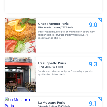
Chez Thomas Paris
9.0
17bis Rue de Lourmel
,
75015
Paris
Super rapport qualité prix, on mange bien pour un prix
raisonnable, la serveuse était sympathique. Je
recommande et je r
...
La Rughetta Paris
9.3
41 rue Lepic
,
75018
Paris
Très bonne adresse, tant pour l'accueil que pour la
qualité des plats et du vin.
...
La Massara Paris
9.1
70 rue de Turbigo
,
75003
Paris