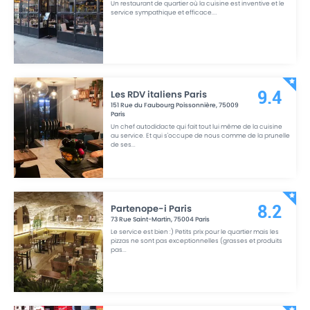
Un restaurant de quartier où la cuisine est inventive et le
service sympathique et efficace.
...
Les RDV italiens Paris
9.4
151 Rue du Faubourg Poissonnière
,
75009
Paris
Un chef autodidacte qui fait tout lui même de la cuisine
au service. Et qui s'occupe de nous comme de la prunelle
de ses
...
Partenope-i Paris
8.2
73 Rue Saint-Martin
,
75004
Paris
Le service est bien :) Petits prix pour le quartier mais les
pizzas ne sont pas exceptionnelles (grasses et produits
pas
...