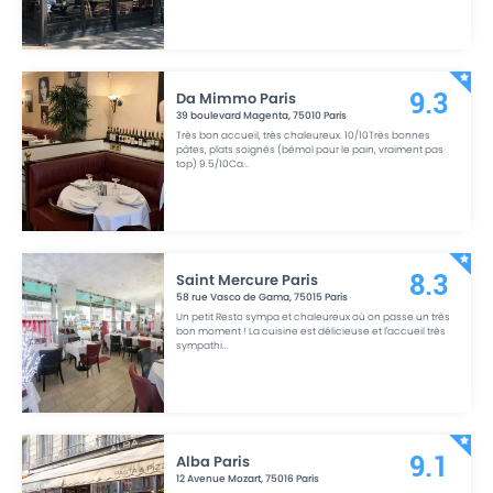
Da Mimmo Paris
9.3
39 boulevard Magenta
,
75010
Paris
Très bon accueil, très chaleureux. 10/10Très bonnes
pâtes, plats soignés (bémol pour le pain, vraiment pas
top) 9.5/10Ca
...
Saint Mercure Paris
8.3
58 rue Vasco de Gama
,
75015
Paris
Un petit Resto sympa et chaleureux où on passe un très
bon moment ! La cuisine est délicieuse et l'accueil très
sympathi
...
Alba Paris
9.1
12 Avenue Mozart
,
75016
Paris