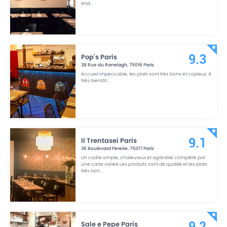
limit
...
Pop's Paris
9.3
38 Rue du Ranelagh
,
75016
Paris
Accueil impeccable, les plats sont très bons et copieux. À
très bientôt
...
Il Trentasei Paris
9.1
36 Boulevard Pereire
,
75017
Paris
Un cadre simple, chaleureux et agréable complété par
une carte variée.Les produits sont de qualité et les plats
très bon
...
Sale e Pepe Paris
9.2