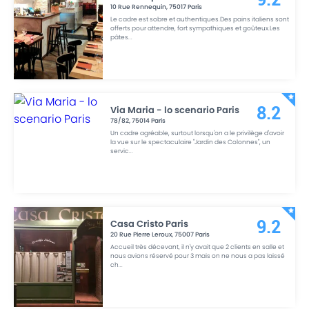
10 Rue Rennequin
,
75017
Paris
Le cadre est sobre et authentiques.Des pains italiens sont
offerts pour attendre, fort sympathiques et goûteux.Les
pâtes
...
Via Maria - lo scenario Paris
8.2
78/82
,
75014
Paris
Un cadre agréable, surtout lorsqu'on a le privilège d'avoir
la vue sur le spectaculaire "Jardin des Colonnes", un
servic
...
Casa Cristo Paris
9.2
20 Rue Pierre Leroux
,
75007
Paris
Accueil très décevant, il n'y avait que 2 clients en salle et
nous avions réservé pour 3 mais on ne nous a pas laissé
ch
...