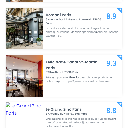
Domani Paris
8.9
8 Avenue Franklin Delano Roosevelt
,
75008
Paris
Un cadre moderne et chic avec un large choix de
classiques italiens. Mention speciale au dessert ! Service
excellent et
...
Felicidade Canal St-Martin
9.3
Paris
67 Rue Bichat
,
75010
Paris
Très sympa cette
Pizzeria
, avec de bons produits. le
patron supra sympa !! je recommande entre amis
...
Le Grand Zino Paris
8.8
97 Avenue de Villiers
,
75017
Paris
Une cuisine exceptionnelle et délicieuse ! J'ai rarement
mangé qqch d'aussi délicat (je recommande
notamment le risotto
...