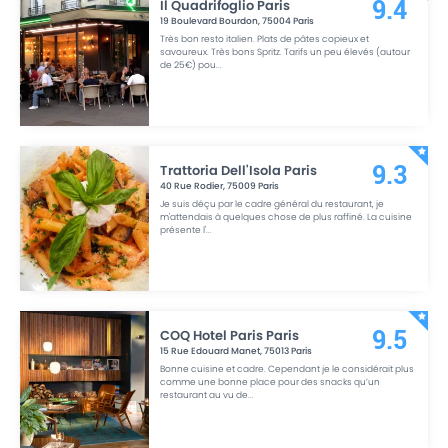
Il Quadrifoglio Paris
9.4
19 Boulevard Bourdon
,
75004
Paris
Très bon resto italien. Plats de pâtes copieux et
savoureux. Très bons Spritz. Tarifs un peu élevés (autour
de 25€) pou
...
Trattoria Dell'Isola Paris
9.3
40 Rue Rodier
,
75009
Paris
Je suis déçu par le cadre général du restaurant, je
m'attendais à quelques chose de plus raffiné. La cuisine
présente l'
...
COQ Hotel Paris Paris
9.5
15 Rue Edouard Manet
,
75013
Paris
Bonne cuisine et cadre. Cependant je le considérait plus
comme une bonne place pour des snacks qu’un
restaurant au vu de
...