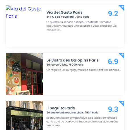
Via del Gusto Paris
9.2
344 rue de Vaugirard
,
75015
Paris
La qualité du service est époustouflante : aimable,
accueillant, toujours une solution à vous proposer. J'ai
tout partic
...
Le Bistro des Galopins Paris
6.9
66 rue de Clichy
,
75009
Paris
On regrette les burgers, mais les pizzas sont très bonnes
...
Il Seguito Paris
9.3
56 Boulevard Beaumarchais
,
75011
Paris
Restaurant italien sympathique. Des tables en terrasse
sur le coté du boulevard Beaumarchais qui doivent être
trés agréa
...