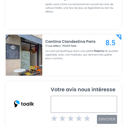
Après avoir choisi ce restaurant en suivant les avis de
LaFourchette, une fois de plus, le régal était au rdv! Du
début
...
Cantina Clandestina Paris
8.5
17 rue Milton
,
75009
Paris
Accueil sympathique dans une petite
Pizzeria
de quartier
agréable, avec ces habitués, qui viennent récupérer
leurs comma
...
Votre avis nous intéresse
ENVOYER