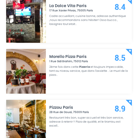
La Dolce Vita Paris
8.4
17 Rue Xavier Privas
,
75005
Paris
Cadre accueillant, cuisine bonne, adresse authentique
,nous recommandons sans hésiter! Osso bucco ,
lasagnes tout etait
...
Morello Pizza Paris
8.5
1 Rue Sidi Brahim
,
75012
Paris
2ème fois dans cette
Pizzeria
et toujours impeccable,
tant au niveau service, que dans l'assiette .. Le must de la
pizza
...
Pizzou Paris
8.9
28 Rue de Douai
,
75009
Paris
Restaurant très bon, super accueil et très bon service,
adresse à retenir !! Pizza de qualité, et le tiramisu est
excell
...