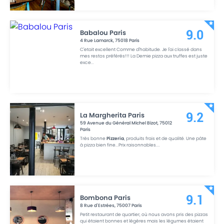
Babalou Paris
9.0
4 Rue Lamarck
,
75018
Paris
C'etait excellent Comme d'habitude. Je l'ai classé dans
mes restos préférés!!! La Demie pizza aux truffes est juste
exce
...
La Margherita Paris
9.2
59 Avenue du Général Michel Bizot
,
75012
Paris
Très bonne
Pizzeria
, produits frais et de qualité. Une pâte
à pizza bien fine...Prix raisonnables.
...
Bombona Paris
9.1
8 Rue d'Estrées
,
75007
Paris
Petit restaurant de quartier, où nous avons pris des pizzas
qui étaient bonnes et légères mais les légumes étaient