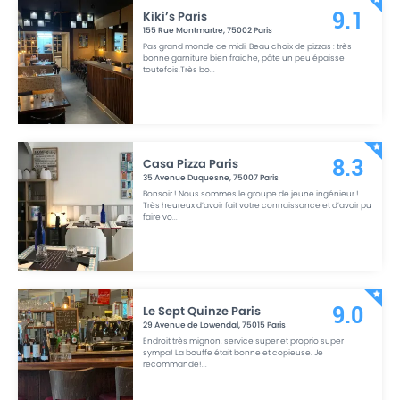
Kiki’s Paris
9.1
155 Rue Montmartre
,
75002
Paris
Pas grand monde ce midi. Beau choix de pizzas : très
bonne garniture bien fraiche, pâte un peu épaisse
toutefois.Très bo
...
Casa Pizza Paris
8.3
35 Avenue Duquesne
,
75007
Paris
Bonsoir ! Nous sommes le groupe de jeune ingénieur !
Très heureux d’avoir fait votre connaissance et d’avoir pu
faire vo
...
Le Sept Quinze Paris
9.0
29 Avenue de Lowendal
,
75015
Paris
Endroit très mignon, service super et proprio super
sympa! La bouffe était bonne et copieuse. Je
recommande!
...