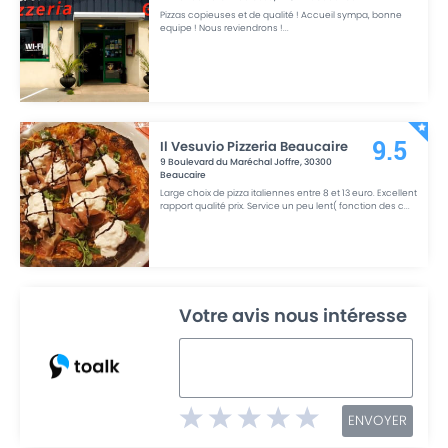
Pizzas copieuses et de qualité ! Accueil sympa, bonne
equipe ! Nous reviendrons !
...
Il Vesuvio Pizzeria Beaucaire
9.5
9 Boulevard du Maréchal Joffre
,
30300
Beaucaire
Large choix de pizza italiennes entre 8 et 13 euro. Excellent
rapport qualité prix. Service un peu lent( fonction des c
...
Votre avis nous intéresse
ENVOYER