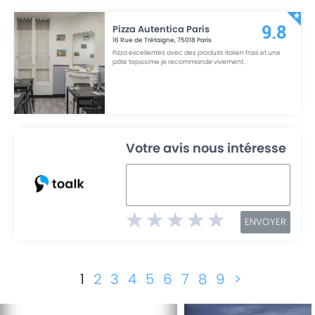
Pizza Autentica Paris
9.8
16 Rue de Trétaigne
,
75018
Paris
Pizza excellentes avec des produits italien frais et une
pâte topissime je recommande vivement
...
Votre avis nous intéresse
ENVOYER
1
2
3
4
5
6
7
8
9
>