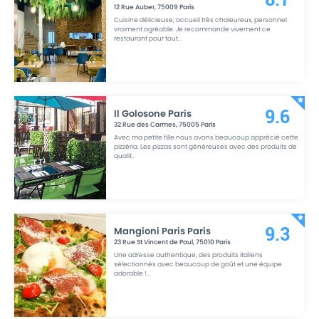
12 Rue Auber
,
75009
Paris
Cuisine délicieuse, accueil très chaleureux, personnel
vraiment agréable. Je recommande vivement ce
restaurant pour tout
...
Il Golosone Paris
9.6
32 Rue des Carmes
,
75005
Paris
Avec ma petite fille nous avons beaucoup apprécié cette
pizzéria. Les pizzas sont généreuses avec des produits de
qualit
...
Mangioni Paris Paris
9.3
23 Rue St Vincent de Paul
,
75010
Paris
Une adresse authentique, des produits italiens
sélectionnés avec beaucoup de goût et une équipe
adorable !
...