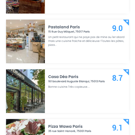
Pastaland Paris
9.0
15 Rue Guy Môquet
,
75017
Paris
Un petit restaurant qui ne paye pas de mine au 1er abord
mais une cuisine fraiche et délicieuse !Toutes les pâtes,
pizza
...
Casa Déa Paris
8.7
161 boulevard Auguste Blanqui
,
75013
Paris
Bonne cuisine.Très copieuse.
...
Pizza Wawa Paris
9.1
35 rue Saint-Honoré
,
75001
Paris