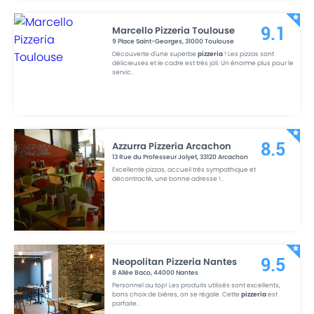
Marcello Pizzeria Toulouse
9.1
9 Place Saint-Georges
,
31000
Toulouse
Découverte d'une superbe
pizzeria
! Les pizzas sont
délicieuses et le cadre est très joli. Un énorme plus pour le
servic
...
Azzurra Pizzeria Arcachon
8.5
13 Rue du Professeur Jolyet
,
33120
Arcachon
Excellente pizzas, accueil très sympathique et
décontracté, une bonne adresse !
...
Neopolitan Pizzeria Nantes
9.5
8 Allée Baco
,
44000
Nantes
Personnel au top! Les produits utilisés sont excellents,
bons choix de bières, on se régale. Cette
pizzeria
est
parfaite
...