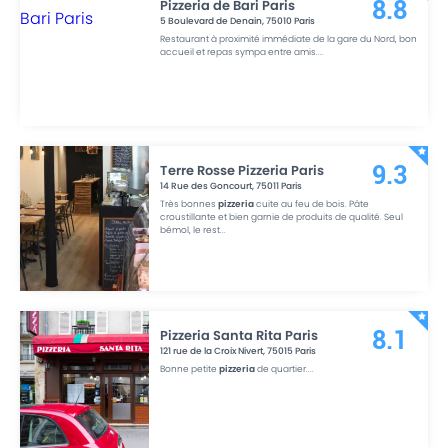
Pizzeria de Bari Paris
8.8
5 Boulevard de Denain
,
75010
Paris
Restaurant à proximité immédiate de la gare du Nord, bon
accueil et repas sympa entre amis.
...
Terre Rosse Pizzeria Paris
9.3
14 Rue des Goncourt
,
75011
Paris
Très bonnes
pizzeria
cuite au feu de bois. Pâte
croustillante et bien garnie de produits de qualité. Seul
bémol, le rest
...
Pizzeria Santa Rita Paris
8.1
121 rue de la Croix Nivert
,
75015
Paris
Bonne petite
pizzeria
de quartier.
...