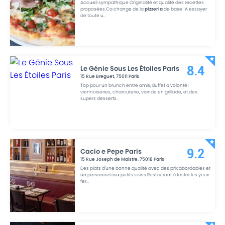
Accueil sympathique.Originalité et qualité des recettes
proposées.Ca change de la
pizzeria
de base !A essayer
de toute u
...
Le Génie Sous Les Étoiles Paris
8.4
15 Rue Breguet
,
75011
Paris
Top pour un brunch entre amis, Buffet a volonté :
viennoiseries, charcuterie, viande en grillade, et des
supers desserts
...
Cacio e Pepe Paris
9.2
15 Rue Joseph de Maistre
,
75018
Paris
Des plats d'une bonne qualité avec des prix abordables et
un personnel aux petits soins Restaurant à tester les yeux
fer
...