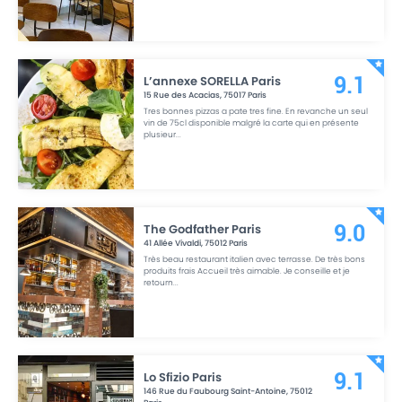
L’annexe SORELLA Paris
9.1
15 Rue des Acacias
,
75017
Paris
Tres bonnes pizzas a pate tres fine. En revanche un seul
vin de 75cl disponible malgré la carte qui en présente
plusieur
...
The Godfather Paris
9.0
41 Allée Vivaldi
,
75012
Paris
Très beau restaurant italien avec terrasse. De très bons
produits frais Accueil très aimable. Je conseille et je
retourn
...
Lo Sfizio Paris
9.1
146 Rue du Faubourg Saint-Antoine
,
75012