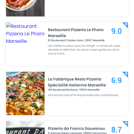
Restaurant Pizzeria Le Pharo
9.0
Marseille
81 Boulevard Charles Livon
,
13007
Marseille
Les meilleurs pizzas que j’ai mangé! La serveuse super
aimable et attentive. Les pizzas super goûteuse, de la
sauce toma
...
La Fabbrique Resto Pizzeria
6.9
Spécialité Italienne Marseille
140 Boulevard Boisson
,
13004
Marseille
Une bonne pizza et le responsable très sympathique
...
Pizzeria da Franco Gouesnou
8.7
9 Avenue Baron Lacrosse
,
29850
Gouesnou