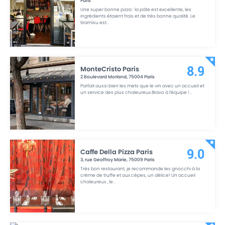
Paris
Une super bonne pizza : la pâte est excellente, les
ingrédients étaient frais et de très bonne qualité. Le
tiramisu est
...
MonteCristo Paris
8.9
2 Boulevard Morland
,
75004
Paris
Parfait aussi bien les mets que le vin avec un accueil et
un service des plus chaleureux.Bravo à l'équipe !
...
Caffe Della Pizza Paris
9.0
3, rue Geoffroy Marie
,
75009
Paris
Très bon restaurant, je recommande les gnocchi à la
crème de truffe et aux cèpes, un délice! Un accueil
chaleureux , le
...