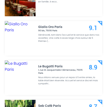
en famille. A reco
...
Giallo Oro Paris
9.1
90 bis
,
75016
Paris
Générosité, tant dans l'accueil et le service que dans nos
assiettes. Une carte à assez large choix autour de 5
thèmes (
...
Le Bugatti Paris
8.9
1, rue Dr Jacquemaire Clémenceau
,
75015
Paris
Nous étions venues pour un repas à 5 entre amies, la
table était bien réservée. Accueil et service discret mais
sympathi
...
Seb Café Paris
8.7