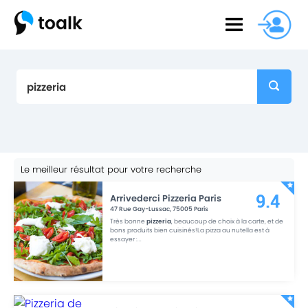
Le meilleur résultat pour votre recherche
Arrivederci Pizzeria Paris
9.4
47 Rue Gay-Lussac
,
75005
Paris
Très bonne
pizzeria
, beaucoup de choix à la carte, et de
bons produits bien cuisinés!La pizza au nutella est à
essayer :
...