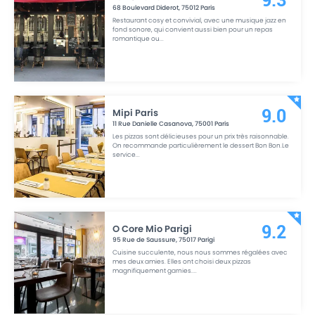
9.3
68 Boulevard Diderot
,
75012
Paris
Restaurant cosy et convivial, avec une musique jazz en
fond sonore, qui convient aussi bien pour un repas
romantique ou
...
Mipi Paris
9.0
11 Rue Danielle Casanova
,
75001
Paris
Les pizzas sont délicieuses pour un prix très raisonnable.
On recommande particulièrement le dessert Bon Bon.Le
service
...
O Core Mio Parigi
9.2
95 Rue de Saussure
,
75017
Parigi
Cuisine succulente, nous nous sommes régalées avec
mes deux amies. Elles ont choisi deux pizzas
magnifiquement garnies.
...