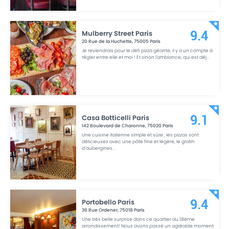
Mulberry Street Paris
9.4
20 Rue de la Huchette
,
75005
Paris
Je reviendrais pour le défi pizza géante, il y a un compte à
régler entre elle et moi ! Et sinon l'ambiance, qui est déj
...
Casa Botticelli Paris
9.1
142 Boulevard de Charonne
,
75020
Paris
Une cuisine italienne simple et sûre , les pizzas sont
délicieuses avec une pâte fine et légère; le gratin
d’aubergines
...
Portobello Paris
9.4
36 Rue Ordener
,
75018
Paris
Une très belle surprise dans ce quartier du 18ème
arrondissement! Nous avons passé un agréable moment