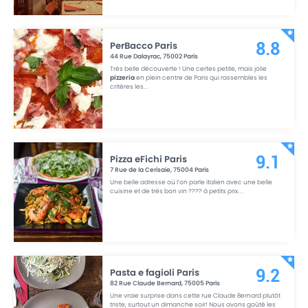
PerBacco Paris
8.8
44 Rue Dalayrac
,
75002
Paris
Très belle découverte ! Une certes petite, mais jolie
pizzeria
en plein centre de Paris qui rassembles les
critères les
...
Pizza eFichi Paris
9.1
7 Rue de la Cerisaie
,
75004
Paris
Une belle adresse où l’on parle italien avec une belle
cuisine et de très bon vin ???? à petits prix.
...
Pasta e fagioli Paris
9.2
82 Rue Claude Bernard
,
75005
Paris
Une vraie surprise dans cette rue Claude Bernard plutôt
triste, surtout un dimanche soir! Nous avons goûté les