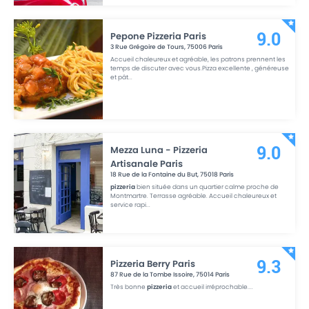
Pepone Pizzeria Paris
9.0
3 Rue Grégoire de Tours
,
75006
Paris
Accueil chaleureux et agréable, les patrons prennent les
temps de discuter avec vous.Pizza excellente , généreuse
et pât
...
Mezza Luna - Pizzeria
9.0
Artisanale Paris
18 Rue de la Fontaine du But
,
75018
Paris
pizzeria
bien située dans un quartier calme proche de
Montmartre. Terrasse agréable. Accueil chaleureux et
service rapi
...
Pizzeria Berry Paris
9.3
87 Rue de la Tombe Issoire
,
75014
Paris
Très bonne
pizzeria
et accueil irréprochable.
...