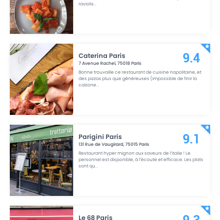
raviolis
...
Caterina Paris
9.4
7 Avenue Rachel
,
75018
Paris
Bonne trouvaille ce restaurant de cuisine napolitaine, et
des pizzas plus que généreuses (impossible de finir la
calzone
...
Parigini Paris
9.1
131 Rue de Vaugirard
,
75015
Paris
Restaurant hyper mignon aux saveurs de l’italie ! Le
personnel est disponible, à l’écoute et efficace. Les plats
sont qu
...
Le 68 Paris