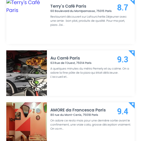
Terry's Café Paris
8.7
60 Boulevard du Montparnasse
,
75015
Paris
Restaurant découvert sur LaFourchette.Déjeuner avec
une amie : bon plat, produits de qualité. Pour ma part,
pizza. J'ai
...
Au Carré Paris
9.3
63 Rue de l'Ouest
,
75014
Paris
A quelques minutes du métro Pernety et au calme. On a
adore la fine pâte de la pizza qui était délicieuse .
L’accueil et
...
AMORE da Francesca Paris
9.4
80 rue du Mont-Cenis
,
75018
Paris
On adore ce resto mais pour une dernière sortie avant le
confinement, une vraie cata, grosse déception vraiment.
On va m
...