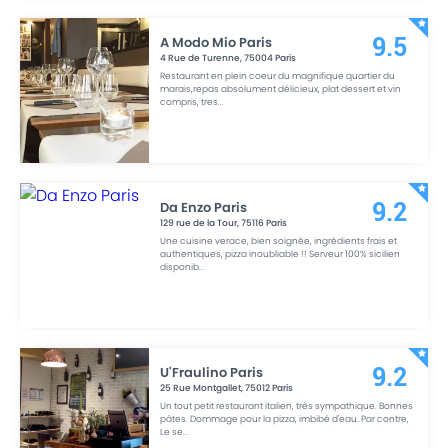
A Modo Mio Paris
9.5
4 Rue de Turenne
,
75004
Paris
Restaurant en plein coeur du magnifique quartier du
marais,repas absolument délicieux, plat dessert et vin
compris, tres
...
Da Enzo Paris
9.2
129 rue de la Tour
,
75116
Paris
Une cuisine verace, bien soignée, ingrédients frais et
authentiques, pizza inoubliable !! Serveur 100% sicilien
disponib
...
U'Fraulino Paris
9.2
25 Rue Montgallet
,
75012
Paris
Un tout petit restaurant italien, très sympathique. Bonnes
pâtes. Dommage pour la pizza, imbibé d'eau..Par contre,
Le se
...