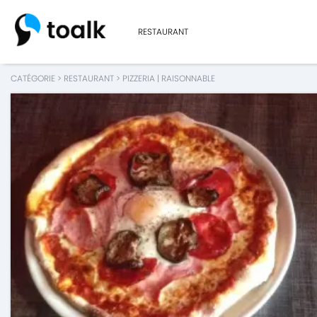
RESTAURANT
CATÉGORIE
>
RESTAURANT
>
PIZZERIA
|
RAISONNABLE