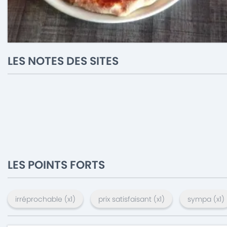
LES NOTES DES SITES
LES POINTS FORTS
irréprochable
(x
1
)
prix satisfaisant
(x
1
)
sympa
(x
1
)