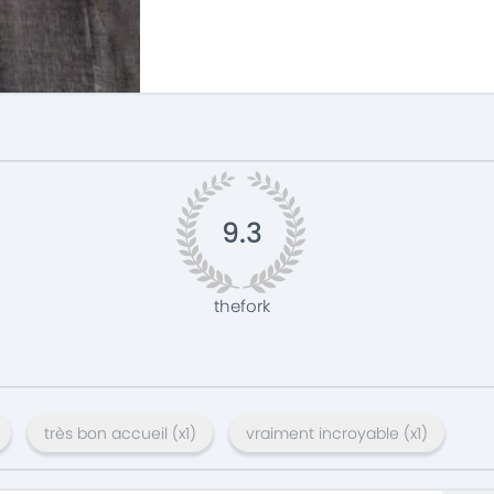
9.3
thefork
très bon accueil
(x
1
)
vraiment incroyable
(x
1
)