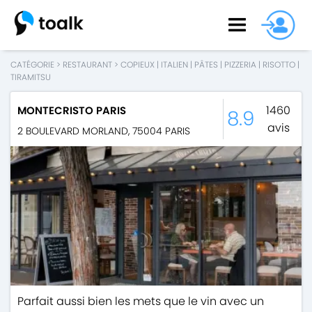
CATÉGORIE
>
RESTAURANT
>
COPIEUX
|
ITALIEN
|
PÂTES
|
PIZZERIA
|
RISOTTO
|
TIRAMITSU
1460
MONTECRISTO PARIS
8.9
avis
2 BOULEVARD MORLAND
,
75004
PARIS
Parfait aussi bien les mets que le vin avec un