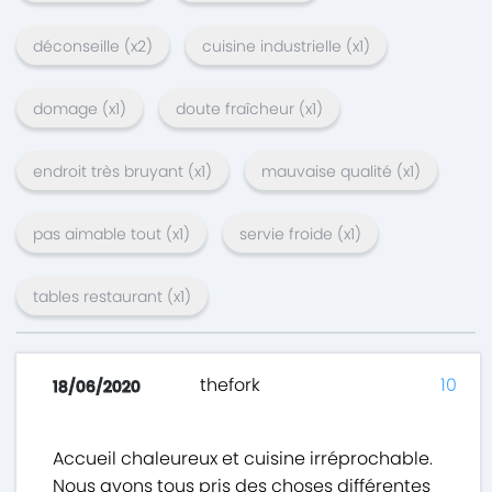
déconseille
(x
2
)
cuisine industrielle
(x
1
)
domage
(x
1
)
doute fraîcheur
(x
1
)
endroit très bruyant
(x
1
)
mauvaise qualité
(x
1
)
pas aimable tout
(x
1
)
servie froide
(x
1
)
tables restaurant
(x
1
)
thefork
10
18/06/2020
Accueil chaleureux et cuisine irréprochable.
Nous avons tous pris des choses différentes