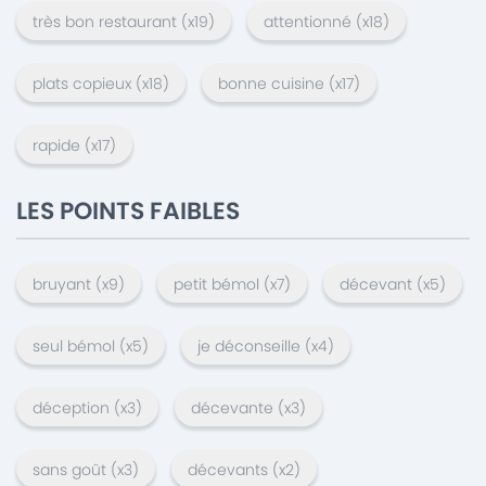
très bon restaurant
(x
19
)
attentionné
(x
18
)
plats copieux
(x
18
)
bonne cuisine
(x
17
)
rapide
(x
17
)
LES POINTS FAIBLES
bruyant
(x
9
)
petit bémol
(x
7
)
décevant
(x
5
)
seul bémol
(x
5
)
je déconseille
(x
4
)
déception
(x
3
)
décevante
(x
3
)
sans goût
(x
3
)
décevants
(x
2
)