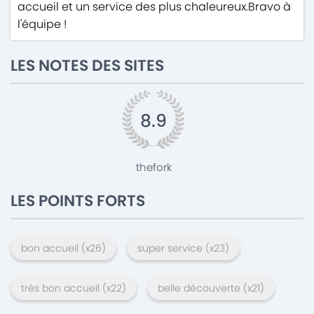
accueil et un service des plus chaleureux.Bravo à
l'équipe !
LES NOTES DES SITES
8.9
thefork
LES POINTS FORTS
bon accueil
(x
26
)
super service
(x
23
)
très bon accueil
(x
22
)
belle découverte
(x
21
)