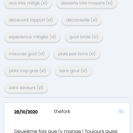
avis très mitigé
(x
1
)
desserts très moyens
(x
1
)
décevant rapport
(x
1
)
déconseille
(x
1
)
expérience mitigée
(x
1
)
goût brûlé
(x
1
)
mauvais goût
(x
1
)
plats pas bons
(x
1
)
plats trop gras
(x
1
)
sans gout
(x
1
)
sans saveurs
(x
1
)
thefork
10
28/10/2020
Deuxième fois que j'y mange ! Toujours aussi