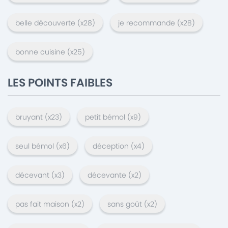
belle découverte
(x
28
)
je recommande
(x
28
)
bonne cuisine
(x
25
)
LES POINTS FAIBLES
bruyant
(x
23
)
petit bémol
(x
9
)
seul bémol
(x
6
)
déception
(x
4
)
décevant
(x
3
)
décevante
(x
2
)
pas fait maison
(x
2
)
sans goût
(x
2
)