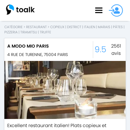
CATÉGORIE
>
RESTAURANT
>
COPIEUX
|
DISTRICT
|
ITALIEN
|
MARAIS
|
PÂTES
|
PIZZERIA
|
TIRAMITSU
|
TRUFFE
2561
A MODO MIO PARIS
9.5
avis
4 RUE DE TURENNE
,
75004
PARIS
Excellent restaurant italien! Plats copieux et