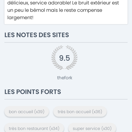
délicieux, service adorable! Le bruit extérieur est
un peu le bémol mais le reste compense
largement!
LES NOTES DES SITES
9.5
thefork
LES POINTS FORTS
bon accueil
(x
39
)
très bon accueil
(x
36
)
très bon restaurant
(x
34
)
super service
(x
30
)