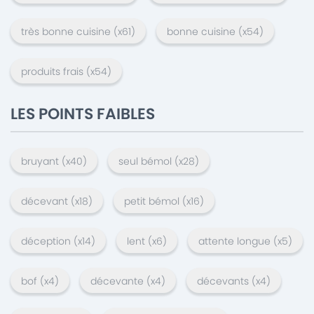
très bonne cuisine
(x
61
)
bonne cuisine
(x
54
)
produits frais
(x
54
)
LES POINTS FAIBLES
bruyant
(x
40
)
seul bémol
(x
28
)
décevant
(x
18
)
petit bémol
(x
16
)
déception
(x
14
)
lent
(x
6
)
attente longue
(x
5
)
bof
(x
4
)
décevante
(x
4
)
décevants
(x
4
)