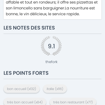
affable et tout en rondeurs; il offre ses pizzettas et
son limoncello sans barguigner.La nourriture est
bonne, le vin délicieux, le service rapide.
LES NOTES DES SITES
9.1
thefork
LES POINTS FORTS
bon accueil
(x
132
)
italie
(x
116
)
très bon accueil
(x
84
)
très bon restaurant
(x
77
)