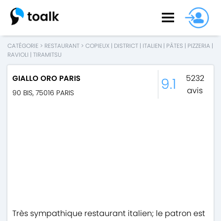
CATÉGORIE
>
RESTAURANT
>
COPIEUX
|
DISTRICT
|
ITALIEN
|
PÂTES
|
PIZZERIA
|
RAVIOLI
|
TIRAMITSU
5232
GIALLO ORO PARIS
9.1
avis
90 BIS
,
75016
PARIS
Très sympathique restaurant italien; le patron est