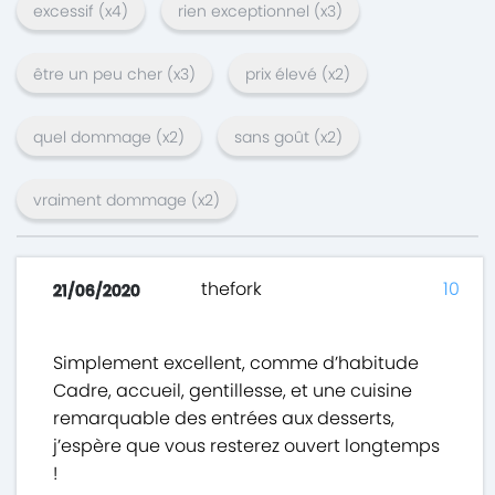
excessif
(x
4
)
rien exceptionnel
(x
3
)
être un peu cher
(x
3
)
prix élevé
(x
2
)
quel dommage
(x
2
)
sans goût
(x
2
)
vraiment dommage
(x
2
)
thefork
10
21/06/2020
Simplement excellent, comme d’habitude
Cadre, accueil, gentillesse, et une cuisine
remarquable des entrées aux desserts,
j’espère que vous resterez ouvert longtemps
!