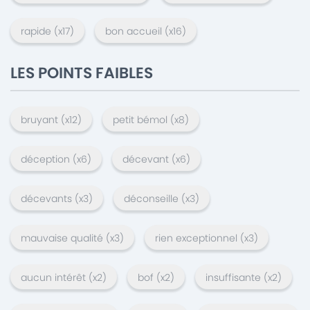
rapide
(x
17
)
bon accueil
(x
16
)
LES POINTS FAIBLES
bruyant
(x
12
)
petit bémol
(x
8
)
déception
(x
6
)
décevant
(x
6
)
décevants
(x
3
)
déconseille
(x
3
)
mauvaise qualité
(x
3
)
rien exceptionnel
(x
3
)
aucun intérêt
(x
2
)
bof
(x
2
)
insuffisante
(x
2
)