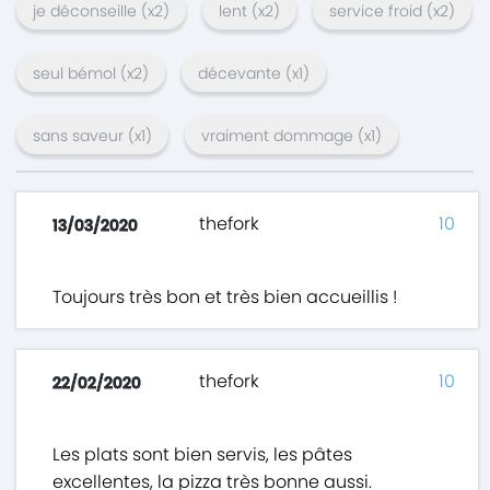
je déconseille
(x
2
)
lent
(x
2
)
service froid
(x
2
)
seul bémol
(x
2
)
décevante
(x
1
)
sans saveur
(x
1
)
vraiment dommage
(x
1
)
thefork
10
13/03/2020
Toujours très bon et très bien accueillis !
thefork
10
22/02/2020
Les plats sont bien servis, les pâtes
excellentes, la pizza très bonne aussi.