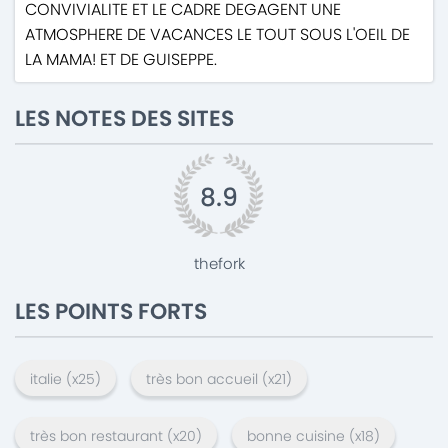
CONVIVIALITE ET LE CADRE DEGAGENT UNE
ATMOSPHERE DE VACANCES LE TOUT SOUS L'OEIL DE
LA MAMA! ET DE GUISEPPE.
LES NOTES DES SITES
8.9
thefork
LES POINTS FORTS
italie
(x
25
)
très bon accueil
(x
21
)
très bon restaurant
(x
20
)
bonne cuisine
(x
18
)