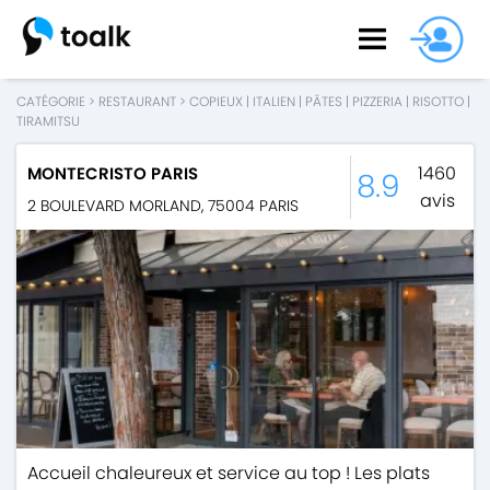
CATÉGORIE
>
RESTAURANT
>
COPIEUX
|
ITALIEN
|
PÂTES
|
PIZZERIA
|
RISOTTO
|
TIRAMITSU
1460
MONTECRISTO PARIS
8.9
avis
2 BOULEVARD MORLAND
,
75004
PARIS
Accueil chaleureux et service au top ! Les plats