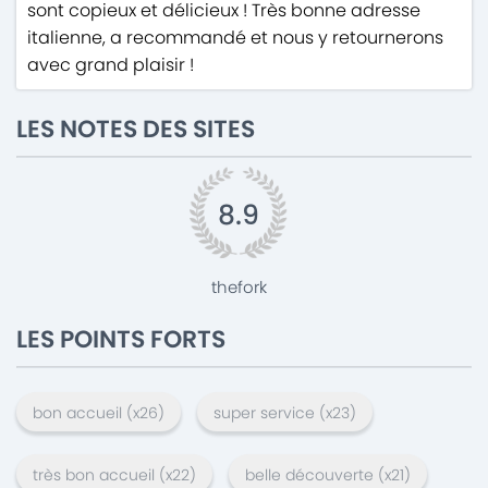
sont copieux et délicieux ! Très bonne adresse
italienne, a recommandé et nous y retournerons
avec grand plaisir !
LES NOTES DES SITES
8.9
thefork
LES POINTS FORTS
bon accueil
(x
26
)
super service
(x
23
)
très bon accueil
(x
22
)
belle découverte
(x
21
)