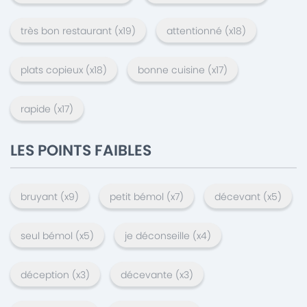
très bon restaurant
(x
19
)
attentionné
(x
18
)
plats copieux
(x
18
)
bonne cuisine
(x
17
)
rapide
(x
17
)
LES POINTS FAIBLES
bruyant
(x
9
)
petit bémol
(x
7
)
décevant
(x
5
)
seul bémol
(x
5
)
je déconseille
(x
4
)
déception
(x
3
)
décevante
(x
3
)