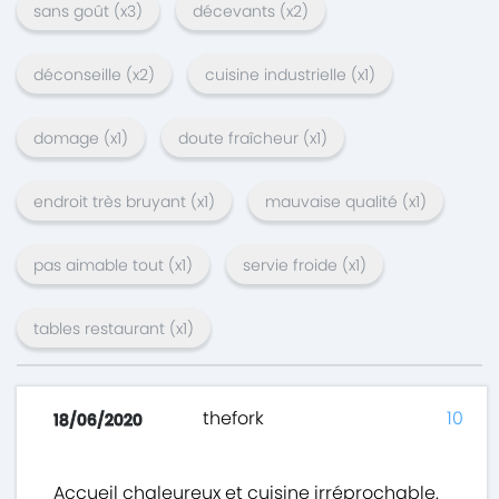
sans goût
(x
3
)
décevants
(x
2
)
déconseille
(x
2
)
cuisine industrielle
(x
1
)
domage
(x
1
)
doute fraîcheur
(x
1
)
endroit très bruyant
(x
1
)
mauvaise qualité
(x
1
)
pas aimable tout
(x
1
)
servie froide
(x
1
)
tables restaurant
(x
1
)
thefork
10
18/06/2020
Accueil chaleureux et cuisine irréprochable.