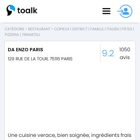
CATÉGORIE
>
RESTAURANT
>
COPIEUX
|
DISTRICT
|
FAMILLE
|
ITALIEN
|
PÂTES
|
PIZZERIA
|
TIRAMITSU
1050
DA ENZO PARIS
9.2
avis
129 RUE DE LA TOUR
,
75116
PARIS
Une cuisine verace, bien soignée, ingrédients frais