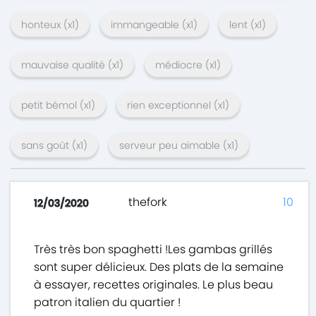
honteux
(x
1
)
immangeable
(x
1
)
lent
(x
1
)
mauvaise qualité
(x
1
)
médiocre
(x
1
)
petit bémol
(x
1
)
rien exceptionnel
(x
1
)
sans goût
(x
1
)
serveur peu aimable
(x
1
)
thefork
10
12/03/2020
Très très bon spaghetti !Les gambas grillés
sont super délicieux. Des plats de la semaine
à essayer, recettes originales. Le plus beau
patron italien du quartier !