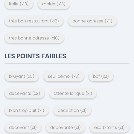
italie
(x
13
)
rapide
(x
13
)
très bon restaurant
(x
12
)
bonne adresse
(x
11
)
très bonne adresse
(x
10
)
LES POINTS FAIBLES
bruyant
(x
5
)
seul bémol
(x
3
)
bof
(x
2
)
décevants
(x
2
)
attente longue
(x
1
)
bien trop cuit
(x
1
)
déception
(x
1
)
décevant
(x
1
)
décevante
(x
1
)
exorbitants
(x
1
)