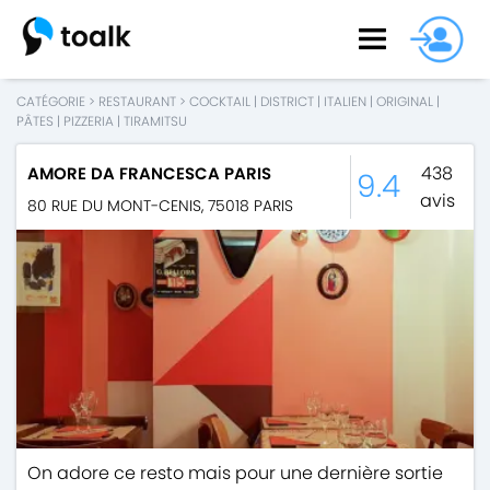
CATÉGORIE
>
RESTAURANT
>
COCKTAIL
|
DISTRICT
|
ITALIEN
|
ORIGINAL
|
PÂTES
|
PIZZERIA
|
TIRAMITSU
438
AMORE DA FRANCESCA PARIS
9.4
avis
80 RUE DU MONT-CENIS
,
75018
PARIS
On adore ce resto mais pour une dernière sortie