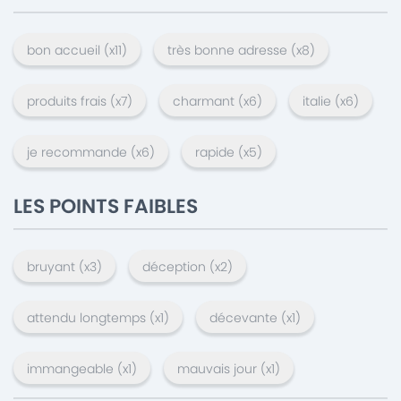
bon accueil
(x
11
)
très bonne adresse
(x
8
)
produits frais
(x
7
)
charmant
(x
6
)
italie
(x
6
)
je recommande
(x
6
)
rapide
(x
5
)
LES POINTS FAIBLES
bruyant
(x
3
)
déception
(x
2
)
attendu longtemps
(x
1
)
décevante
(x
1
)
immangeable
(x
1
)
mauvais jour
(x
1
)