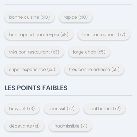
bonne cuisine
(x
10
)
rapide
(x
10
)
bon rapport qualité-prix
(x
8
)
très bon accueil
(x
7
)
très bon restaurant
(x
6
)
large choix
(x
5
)
super expérience
(x
5
)
très bonne adresse
(x
5
)
LES POINTS FAIBLES
bruyant
(x
3
)
excessif
(x
2
)
seul bémol
(x
2
)
décevants
(x
1
)
inadmissible
(x
1
)