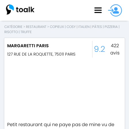
CATÉGORIE
>
RESTAURANT
>
COPIEUX
|
COSY
|
ITALIEN
|
PÂTES
|
PIZZERIA
|
RISOTTO
|
TRUFFE
422
MARGARETTI PARIS
9.2
avis
127 RUE DE LA ROQUETTE
,
75011
PARIS
Petit restaurant qui ne paye pas de mine vu de