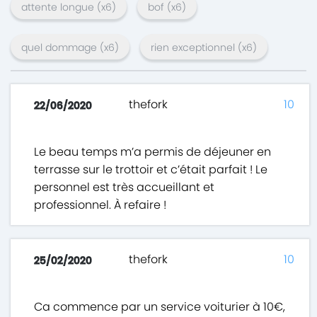
attente longue
(x
6
)
bof
(x
6
)
quel dommage
(x
6
)
rien exceptionnel
(x
6
)
thefork
10
22/06/2020
Le beau temps m’a permis de déjeuner en
terrasse sur le trottoir et c’était parfait ! Le
personnel est très accueillant et
professionnel. À refaire !
thefork
10
25/02/2020
Ca commence par un service voiturier à 10€,