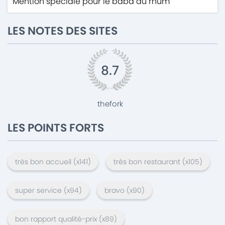
Mention spéciale pour le baba au rhum
LES NOTES DES SITES
8.7
thefork
LES POINTS FORTS
très bon accueil
(x
141
)
très bon restaurant
(x
105
)
super service
(x
94
)
bravo
(x
90
)
bon rapport qualité-prix
(x
89
)