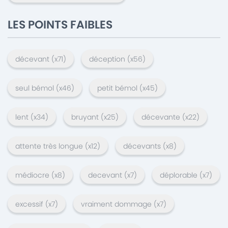
LES POINTS FAIBLES
décevant
(x
71
)
déception
(x
56
)
seul bémol
(x
46
)
petit bémol
(x
45
)
lent
(x
34
)
bruyant
(x
25
)
décevante
(x
22
)
attente très longue
(x
12
)
décevants
(x
8
)
médiocre
(x
8
)
decevant
(x
7
)
déplorable
(x
7
)
excessif
(x
7
)
vraiment dommage
(x
7
)