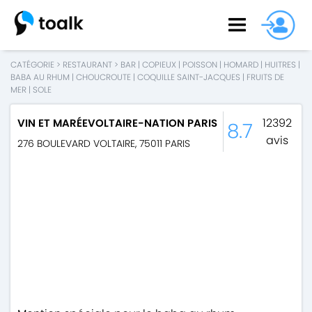
CATÉGORIE
>
RESTAURANT
>
BAR
|
COPIEUX
|
POISSON
|
HOMARD
|
HUITRES
|
BABA AU RHUM
|
CHOUCROUTE
|
COQUILLE SAINT-JACQUES
|
FRUITS DE
MER
|
SOLE
12392
VIN ET MARÉEVOLTAIRE-NATION PARIS
8.7
avis
276 BOULEVARD VOLTAIRE
,
75011
PARIS