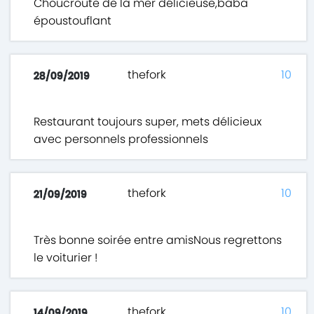
Choucroute de la mer délicieuse,baba
époustouflant
thefork
10
28/09/2019
Restaurant toujours super, mets délicieux
avec personnels professionnels
thefork
10
21/09/2019
Très bonne soirée entre amisNous regrettons
le voiturier !
thefork
10
14/09/2019