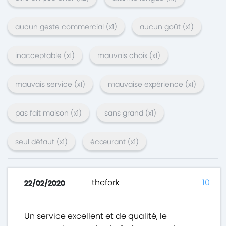
aucun geste commercial
(x
1
)
aucun goût
(x
1
)
inacceptable
(x
1
)
mauvais choix
(x
1
)
mauvais service
(x
1
)
mauvaise expérience
(x
1
)
pas fait maison
(x
1
)
sans grand
(x
1
)
seul défaut
(x
1
)
écœurant
(x
1
)
thefork
10
22/02/2020
Un service excellent et de qualité, le