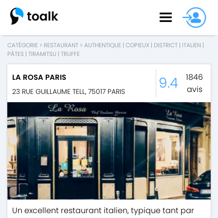
CATÉGORIE
>
RESTAURANT
>
AUTHENTIQUE
|
COPIEUX
|
DISTRICT
|
ITALIEN
|
PÂTES
|
TIRAMITSU
|
TRUFFE
1846
LA ROSA PARIS
9.4
avis
23 RUE GUILLAUME TELL
,
75017
PARIS
Un excellent restaurant italien, typique tant par