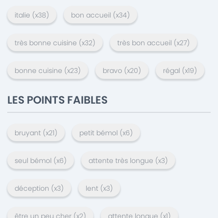
italie
(x
38
)
bon accueil
(x
34
)
très bonne cuisine
(x
32
)
très bon accueil
(x
27
)
bonne cuisine
(x
23
)
bravo
(x
20
)
régal
(x
19
)
LES POINTS FAIBLES
bruyant
(x
21
)
petit bémol
(x
6
)
seul bémol
(x
6
)
attente très longue
(x
3
)
déception
(x
3
)
lent
(x
3
)
être un peu cher
(x
2
)
attente longue
(x
1
)