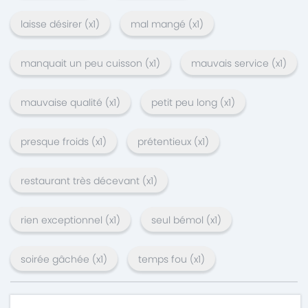
laisse désirer
(x
1
)
mal mangé
(x
1
)
manquait un peu cuisson
(x
1
)
mauvais service
(x
1
)
mauvaise qualité
(x
1
)
petit peu long
(x
1
)
presque froids
(x
1
)
prétentieux
(x
1
)
restaurant très décevant
(x
1
)
rien exceptionnel
(x
1
)
seul bémol
(x
1
)
soirée gâchée
(x
1
)
temps fou
(x
1
)