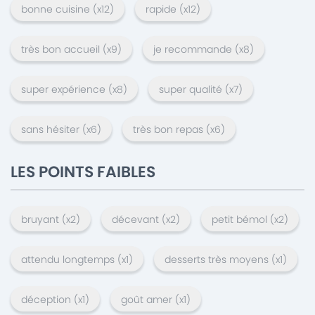
bonne cuisine
(x
12
)
rapide
(x
12
)
très bon accueil
(x
9
)
je recommande
(x
8
)
super expérience
(x
8
)
super qualité
(x
7
)
sans hésiter
(x
6
)
très bon repas
(x
6
)
LES POINTS FAIBLES
bruyant
(x
2
)
décevant
(x
2
)
petit bémol
(x
2
)
attendu longtemps
(x
1
)
desserts très moyens
(x
1
)
déception
(x
1
)
goût amer
(x
1
)