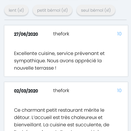
lent
(x
1
)
petit bémol
(x
1
)
seul bémol
(x
1
)
thefork
10
27/06/2020
Excellente cuisine, service prévenant et
sympathique. Nous avons apprécié la
nouvelle terrasse !
thefork
10
02/03/2020
Ce charmant petit restaurant mérite le
détour. L’accueil est très chaleureux et
bienveillant. La cuisine est succulente, de