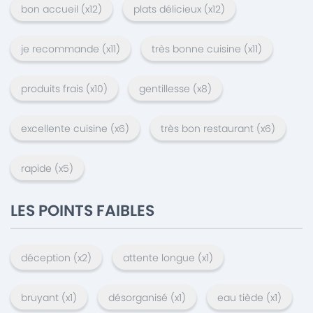
bon accueil
(x
12
)
plats délicieux
(x
12
)
je recommande
(x
11
)
très bonne cuisine
(x
11
)
produits frais
(x
10
)
gentillesse
(x
8
)
excellente cuisine
(x
6
)
très bon restaurant
(x
6
)
rapide
(x
5
)
LES POINTS FAIBLES
déception
(x
2
)
attente longue
(x
1
)
bruyant
(x
1
)
désorganisé
(x
1
)
eau tiède
(x
1
)