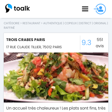
CATÉGORIE
>
RESTAURANT
>
AUTHENTIQUE
|
COPIEUX
|
DISTRICT
|
ORIGINAL
|
RAFFINÉ
551
TROIS CRABES PARIS
9.3
avis
17 RUE CLAUDE TILLIER
,
75012
PARIS
Un accueil très chaleureux ! Les plats sont fins, très