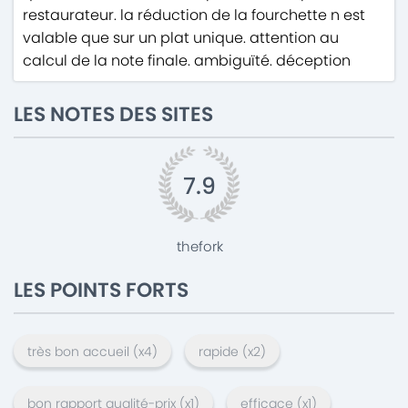
restaurateur. la réduction de la fourchette n est
valable que sur un plat unique. attention au
calcul de la note finale. ambiguïté. déception
LES NOTES DES SITES
7.9
thefork
LES POINTS FORTS
très bon accueil
(x
4
)
rapide
(x
2
)
bon rapport qualité-prix
(x
1
)
efficace
(x
1
)