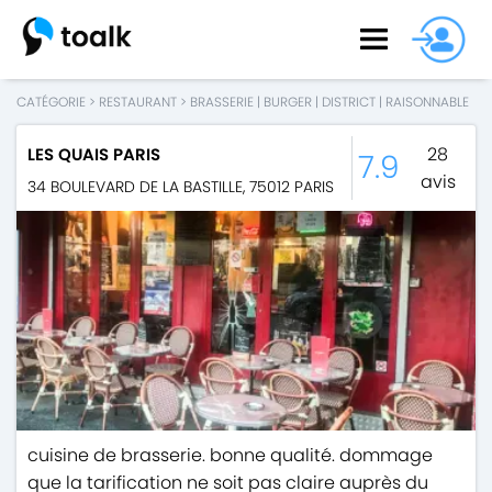
CATÉGORIE
>
RESTAURANT
>
BRASSERIE
|
BURGER
|
DISTRICT
|
RAISONNABLE
28
LES QUAIS PARIS
7.9
avis
34 BOULEVARD DE LA BASTILLE
,
75012
PARIS
cuisine de brasserie. bonne qualité. dommage
que la tarification ne soit pas claire auprès du