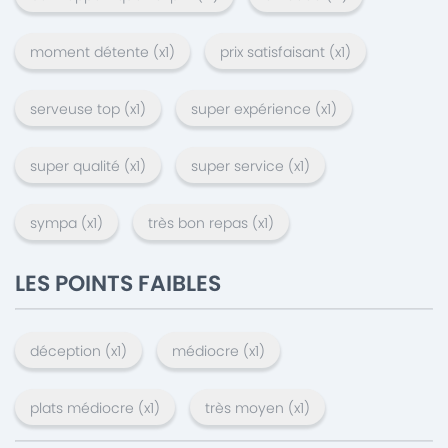
moment détente
(x
1
)
prix satisfaisant
(x
1
)
serveuse top
(x
1
)
super expérience
(x
1
)
super qualité
(x
1
)
super service
(x
1
)
sympa
(x
1
)
très bon repas
(x
1
)
LES POINTS FAIBLES
déception
(x
1
)
médiocre
(x
1
)
plats médiocre
(x
1
)
très moyen
(x
1
)