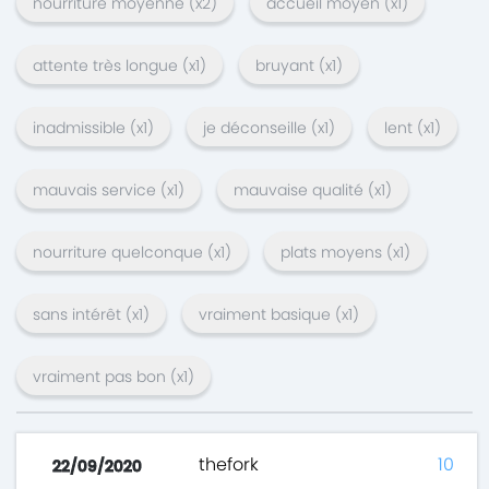
nourriture moyenne
(x
2
)
accueil moyen
(x
1
)
attente très longue
(x
1
)
bruyant
(x
1
)
inadmissible
(x
1
)
je déconseille
(x
1
)
lent
(x
1
)
mauvais service
(x
1
)
mauvaise qualité
(x
1
)
nourriture quelconque
(x
1
)
plats moyens
(x
1
)
sans intérêt
(x
1
)
vraiment basique
(x
1
)
vraiment pas bon
(x
1
)
thefork
10
22/09/2020