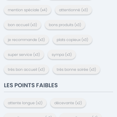
mention spéciale
(x
4
)
attentionné
(x
3
)
bon accueil
(x
3
)
bons produits
(x
3
)
je recommande
(x
3
)
plats copieux
(x
3
)
super service
(x
3
)
sympa
(x
3
)
très bon accueil
(x
3
)
très bonne soirée
(x
3
)
LES POINTS FAIBLES
attente longue
(x
2
)
décevante
(x
2
)