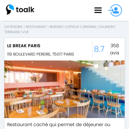
CATÉGORIE
>
RESTAURANT
>
BURGER
|
COPIEUX
|
ORIGINAL
|
SAUMON
|
TERRASSE
|
VUE
358
LE BREAK PARIS
8.7
avis
119 BOULEVARD PEREIRE
,
75017
PARIS
Restaurant caché qui permet de déjeuner ou