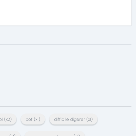
ol
(x
2
)
bof
(x
1
)
difficile digérer
(x
1
)