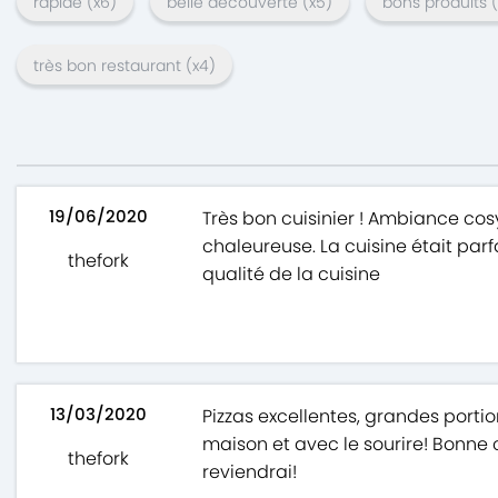
rapide
(x
6
)
belle découverte
(x
5
)
bons produits
(
très bon restaurant
(x
4
)
19/06/2020
Très bon cuisinier ! Ambiance cos
chaleureuse. La cuisine était parf
thefork
qualité de la cuisine
13/03/2020
Pizzas excellentes, grandes portion
maison et avec le sourire! Bonne 
thefork
reviendrai!