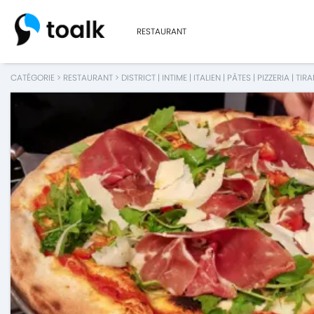
RESTAURANT
CATÉGORIE
>
RESTAURANT
>
DISTRICT
|
INTIME
|
ITALIEN
|
PÂTES
|
PIZZERIA
|
TIRA