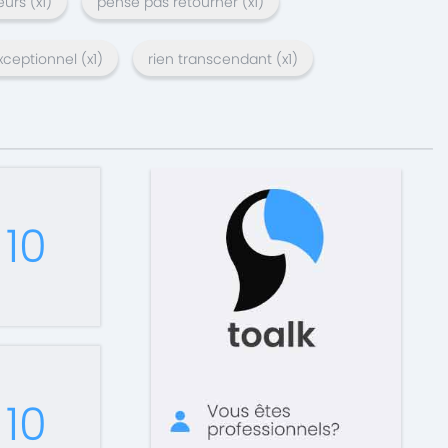
eurs
(x
1
)
pense pas retourner
(x
1
)
xceptionnel
(x
1
)
rien transcendant
(x
1
)
10
10