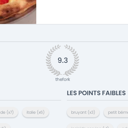
9.3
thefork
LES POINTS FAIBLES
nde
(x
7
)
italie
(x
6
)
bruyant
(x
3
)
petit bém