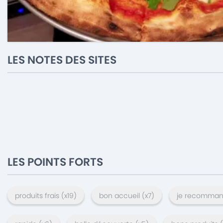
LES NOTES DES SITES
LES POINTS FORTS
produits frais
(x
19
)
bon accueil
(x
7
)
je recomma