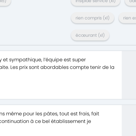
x
5
)
insipide service
(x
1
)
od
rien compris
(x
1
)
rien e
écœurant
(x
1
)
y et sympathique, l’équipe est super
aite. Les prix sont abordables compte tenir de la
s même pour les pâtes, tout est frais, fait
continuation à ce bel établissement je