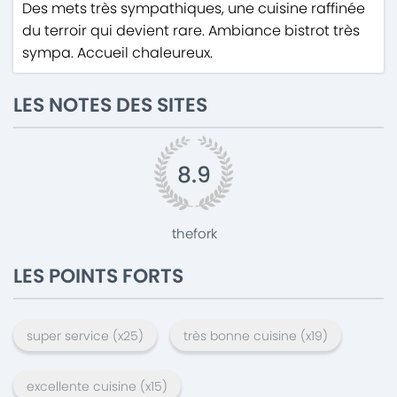
Des mets très sympathiques, une cuisine raffinée
du terroir qui devient rare. Ambiance bistrot très
sympa. Accueil chaleureux.
LES NOTES DES SITES
8.9
thefork
LES POINTS FORTS
super service
(x
25
)
très bonne cuisine
(x
19
)
excellente cuisine
(x
15
)