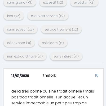
sans grand
(x
3
)
excessif
(x
2
)
expéditif
(x
2
)
lent
(x
2
)
mauvais service
(x
2
)
sans saveur
(x
2
)
service trop lent
(x
2
)
décevante
(x
1
)
médiocre
(x
1
)
rien extraordinaire
(x
1
)
sans intérêt
(x
1
)
thefork
10
13/01/2020
de la très bonne cuisine traditionnelle (mais
pas trop traditionnelle )! un accueil et un
service impeccable.un petit peu trop de