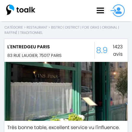
CATÉGORIE
>
RESTAURANT
>
BISTRO
|
DISTRICT
|
FOIE GRAS
|
ORIGINAL
|
RAFFINÉ
|
TRADITIONNEL
1423
L'ENTREDGEU PARIS
8.9
avis
83 RUE LAUGIER
,
75017
PARIS
Très bonne table, excellent service vu l'influence.