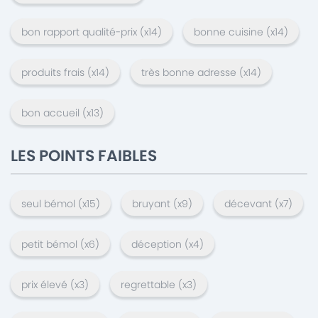
bon rapport qualité-prix
(x
14
)
bonne cuisine
(x
14
)
produits frais
(x
14
)
très bonne adresse
(x
14
)
bon accueil
(x
13
)
LES POINTS FAIBLES
seul bémol
(x
15
)
bruyant
(x
9
)
décevant
(x
7
)
petit bémol
(x
6
)
déception
(x
4
)
prix élevé
(x
3
)
regrettable
(x
3
)