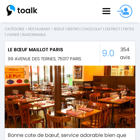
CATÉGORIE
>
RESTAURANT
>
BŒUF
|
BISTRO
|
CHOCOLAT
|
DISTRICT
|
FRITES
|
VIANDE
|
RAISONNABLE
354
LE BŒUF MAILLOT PARIS
9.0
avis
99 AVENUE DES TERNES
,
75017
PARIS
Bonne cote de bœuf, service adorable bien que