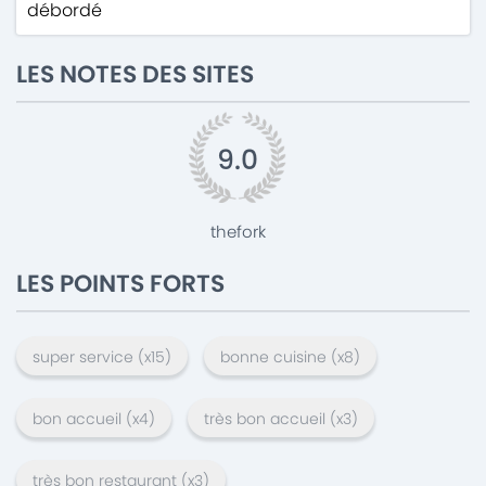
débordé
LES NOTES DES SITES
9.0
thefork
LES POINTS FORTS
super service
(x
15
)
bonne cuisine
(x
8
)
bon accueil
(x
4
)
très bon accueil
(x
3
)
très bon restaurant
(x
3
)