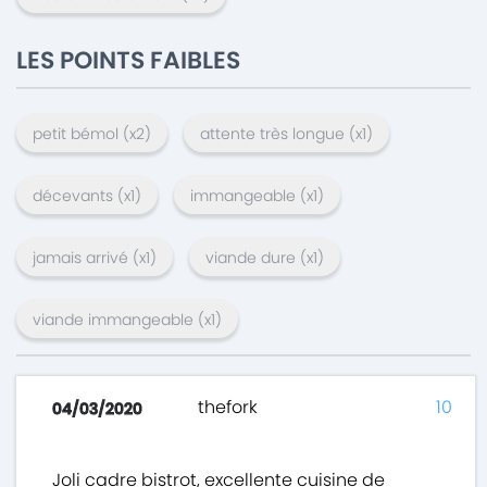
LES POINTS FAIBLES
petit bémol
(x
2
)
attente très longue
(x
1
)
décevants
(x
1
)
immangeable
(x
1
)
jamais arrivé
(x
1
)
viande dure
(x
1
)
viande immangeable
(x
1
)
thefork
10
04/03/2020
Joli cadre bistrot, excellente cuisine de