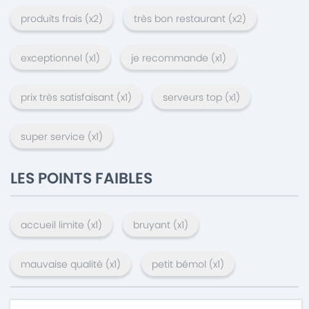
produits frais
(x
2
)
très bon restaurant
(x
2
)
exceptionnel
(x
1
)
je recommande
(x
1
)
prix très satisfaisant
(x
1
)
serveurs top
(x
1
)
super service
(x
1
)
LES POINTS FAIBLES
accueil limite
(x
1
)
bruyant
(x
1
)
mauvaise qualité
(x
1
)
petit bémol
(x
1
)