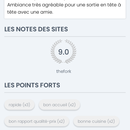
Ambiance très agréable pour une sortie en tête à
tête avec une amie.
LES NOTES DES SITES
9.0
thefork
LES POINTS FORTS
rapide
(x
3
)
bon accueil
(x
2
)
bon rapport qualité-prix
(x
2
)
bonne cuisine
(x
2
)