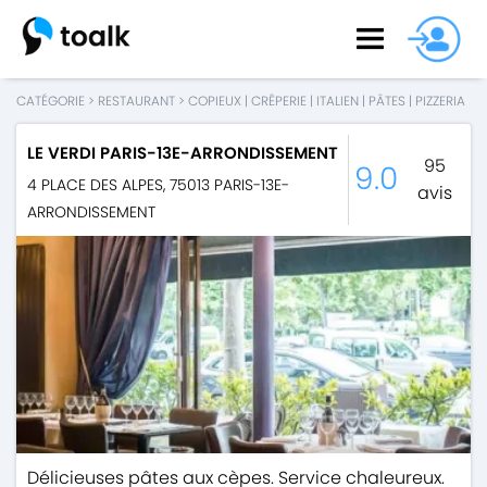
CATÉGORIE
>
RESTAURANT
>
COPIEUX
|
CRÊPERIE
|
ITALIEN
|
PÂTES
|
PIZZERIA
LE VERDI PARIS-13E-ARRONDISSEMENT
95
9.0
4 PLACE DES ALPES
,
75013
PARIS-13E-
avis
ARRONDISSEMENT
Délicieuses pâtes aux cèpes. Service chaleureux.