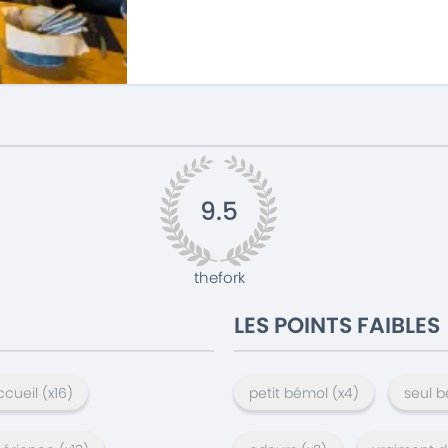
9.5
thefork
LES POINTS FAIBLES
ccueil
(x
16
)
petit bémol
(x
4
)
seul 