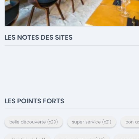
LES NOTES DES SITES
LES POINTS FORTS
belle découverte
(x
29
)
super service
(x
21
)
bon a