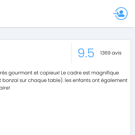
9.5
1369
avis
très gourmant et copieux! Le cadre est magnifique
it bonzaï sur chaque table). les enfants ont également
aire!