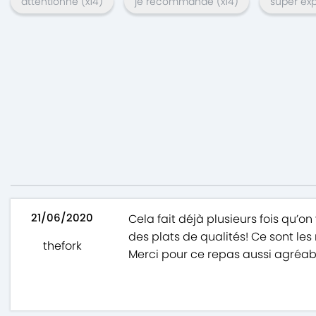
attentionné
(x
14
)
je recommande
(x
14
)
super ex
21/06/2020
Cela fait déjà plusieurs fois qu’on
des plats de qualités! Ce sont les
thefork
Merci pour ce repas aussi agréabl