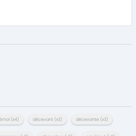
bémol
(x
4
)
décevant
(x
3
)
décevante
(x
3
)