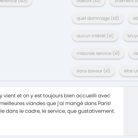
périence
(x
13
)
odeurs
(x
3
)
vraiment
quel dommage
(x
2
)
ad
aucun intérêt
(x
1
)
bruy
mauvais service
(x
1
)
ri
sans saveur
(x
1
)
être u
 y vient et on y est toujours bien accueilli avec
 meilleures viandes que j’ai mangé dans Paris!
e dans le cadre, le service, que gustativement.