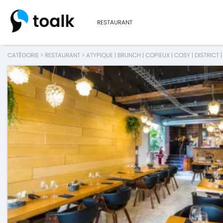
RESTAURANT
CATÉGORIE
>
RESTAURANT
>
ATYPIQUE
|
BRUNCH
|
COPIEUX
|
COSY
|
DISTRICT