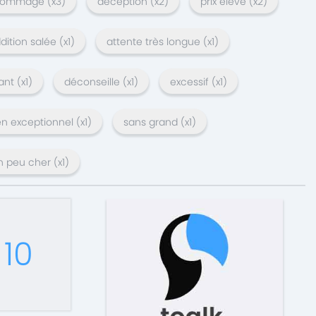
 dommage
(x
3
)
déception
(x
2
)
prix élevé
(x
2
)
dition salée
(x
1
)
attente très longue
(x
1
)
ant
(x
1
)
déconseille
(x
1
)
excessif
(x
1
)
en exceptionnel
(x
1
)
sans grand
(x
1
)
n peu cher
(x
1
)
10