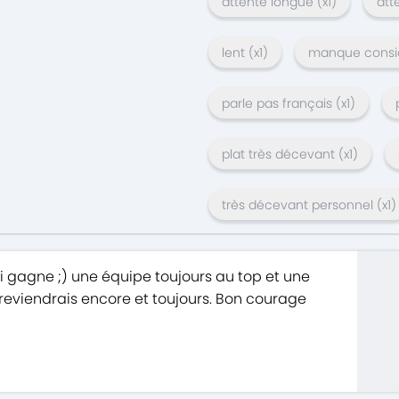
attente longue
(x
1
)
att
lent
(x
1
)
manque consi
parle pas français
(x
1
)
plat très décevant
(x
1
)
très décevant personnel
(x
1
)
gagne ;) une équipe toujours au top et une
’y reviendrais encore et toujours. Bon courage