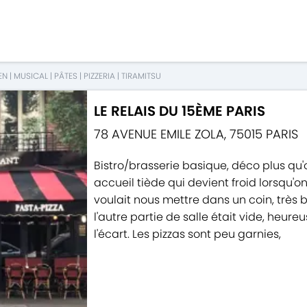
EN
|
MUSICAL
|
PÂTES
|
PIZZERIA
|
TIRAMITSU
LE RELAIS DU 15ÈME PARIS
78 AVENUE EMILE ZOLA
,
75015
PARIS
Bistro/brasserie basique, déco plus qu'
accueil tiède qui devient froid lorsqu'o
voulait nous mettre dans un coin, très 
l'autre partie de salle était vide, heu
l'écart. Les pizzas sont peu garnies,