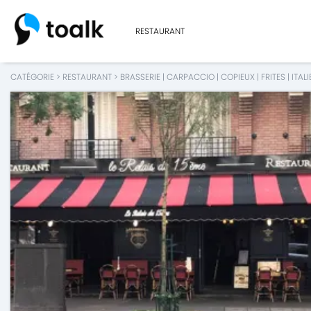
RESTAURANT
CATÉGORIE
>
RESTAURANT
>
BRASSERIE
|
CARPACCIO
|
COPIEUX
|
FRITES
|
ITALI