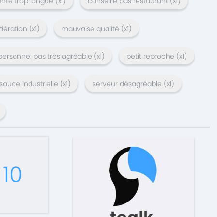
ente trop longue
(x
1
)
conseille pas restaurant
(x
1
)
dération
(x
1
)
mauvaise qualité
(x
1
)
personnel pas très agréable
(x
1
)
petit reproche
(x
1
)
sauce industrielle
(x
1
)
serveur désagréable
(x
1
)
10