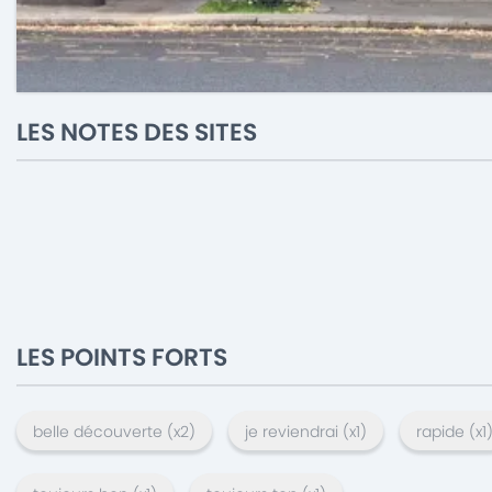
LES NOTES DES SITES
LES POINTS FORTS
belle découverte
(x
2
)
je reviendrai
(x
1
)
rapide
(x
1