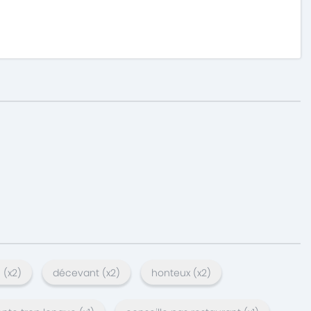
n
(x
2
)
décevant
(x
2
)
honteux
(x
2
)