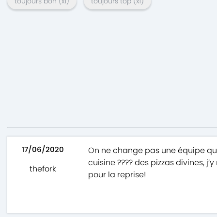
toujours bon
(x
1
)
toujours top
(x
1
)
17/06/2020
On ne change pas une équipe qui 
cuisine ???? des pizzas divines, j
thefork
pour la reprise!