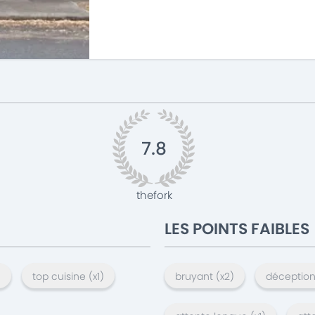
7.8
thefork
LES POINTS FAIBLES
)
top cuisine
(x
1
)
bruyant
(x
2
)
déceptio