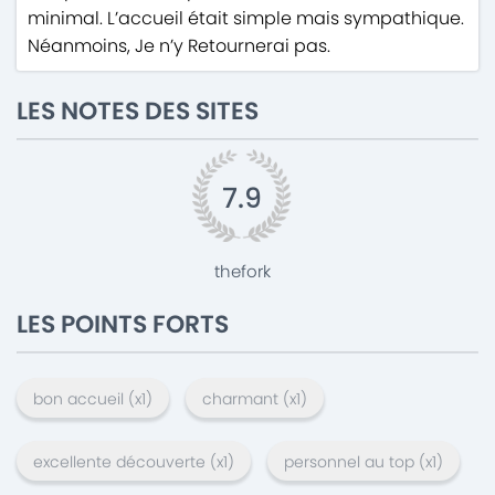
minimal. L’accueil était simple mais sympathique.
Néanmoins, Je n’y Retournerai pas.
LES NOTES DES SITES
7.9
thefork
LES POINTS FORTS
bon accueil
(x
1
)
charmant
(x
1
)
excellente découverte
(x
1
)
personnel au top
(x
1
)