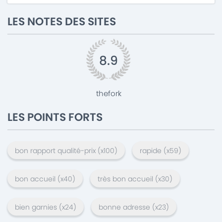
LES NOTES DES SITES
8.9
thefork
LES POINTS FORTS
bon rapport qualité-prix
(x
100
)
rapide
(x
59
)
bon accueil
(x
40
)
très bon accueil
(x
30
)
bien garnies
(x
24
)
bonne adresse
(x
23
)