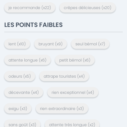
je recommande
(x
22
)
crêpes délicieuses
(x
20
)
LES POINTS FAIBLES
lent
(x
10
)
bruyant
(x
9
)
seul bémol
(x
7
)
attente longue
(x
6
)
petit bémol
(x
6
)
odeurs
(x
5
)
attrape touristes
(x
4
)
décevante
(x
4
)
rien exceptionnel
(x
4
)
exigu
(x
3
)
rien extraordinaire
(x
3
)
sans goût
(x
3
)
attente très longue
(x
2
)