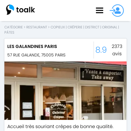
CATÉGORIE
>
RESTAURANT
>
COPIEUX
|
CRÊPERIE
|
DISTRICT
|
ORIGINAL
|
PÂTES
2373
LES GALANDINES PARIS
8.9
avis
57 RUE GALANDE
,
75005
PARIS
Accueil très souriant crêpes de bonne qualité.