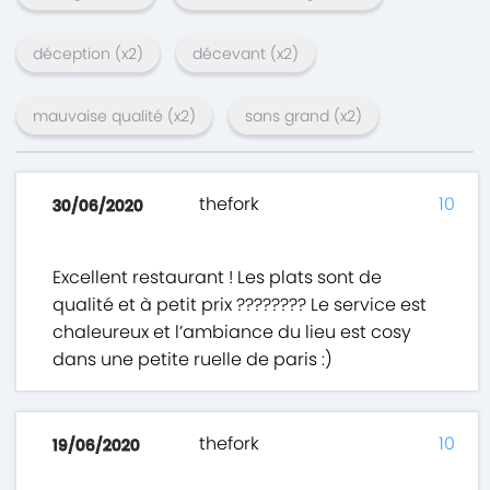
déception
(x
2
)
décevant
(x
2
)
mauvaise qualité
(x
2
)
sans grand
(x
2
)
thefork
10
30/06/2020
Excellent restaurant ! Les plats sont de
qualité et à petit prix ???????? Le service est
chaleureux et l’ambiance du lieu est cosy
dans une petite ruelle de paris :)
thefork
10
19/06/2020