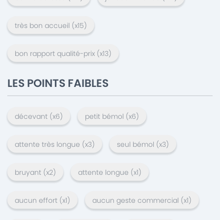
très bon accueil
(x
15
)
bon rapport qualité-prix
(x
13
)
LES POINTS FAIBLES
décevant
(x
6
)
petit bémol
(x
6
)
attente très longue
(x
3
)
seul bémol
(x
3
)
bruyant
(x
2
)
attente longue
(x
1
)
aucun effort
(x
1
)
aucun geste commercial
(x
1
)