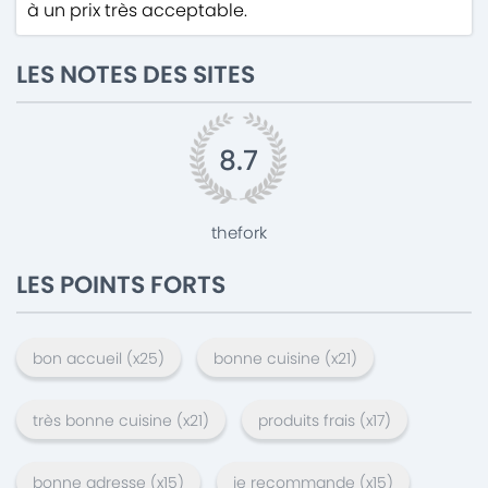
à un prix très acceptable.
LES NOTES DES SITES
8.7
thefork
LES POINTS FORTS
bon accueil
(x
25
)
bonne cuisine
(x
21
)
très bonne cuisine
(x
21
)
produits frais
(x
17
)
bonne adresse
(x
15
)
je recommande
(x
15
)