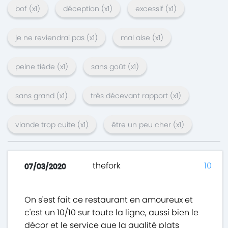
bof
(x
1
)
déception
(x
1
)
excessif
(x
1
)
je ne reviendrai pas
(x
1
)
mal aise
(x
1
)
peine tiède
(x
1
)
sans goût
(x
1
)
sans grand
(x
1
)
très décevant rapport
(x
1
)
viande trop cuite
(x
1
)
être un peu cher
(x
1
)
thefork
10
07/03/2020
On s'est fait ce restaurant en amoureux et
c'est un 10/10 sur toute la ligne, aussi bien le
décor et le service que la qualité plats