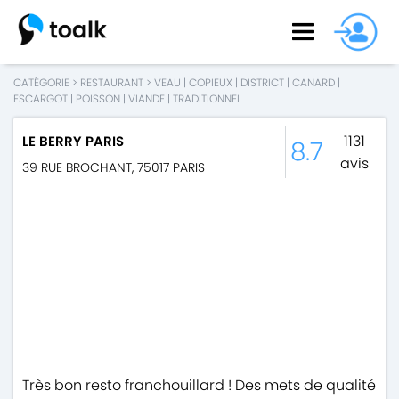
CATÉGORIE
>
RESTAURANT
>
VEAU
|
COPIEUX
|
DISTRICT
|
CANARD
|
ESCARGOT
|
POISSON
|
VIANDE
|
TRADITIONNEL
1131
LE BERRY PARIS
8.7
avis
39 RUE BROCHANT
,
75017
PARIS
Très bon resto franchouillard ! Des mets de qualité