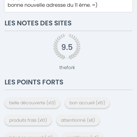
bonne nouvelle adresse du 11 ème. =)
LES NOTES DES SITES
9.5
thefork
LES POINTS FORTS
belle découverte
(x
13
)
bon accueil
(x
10
)
produits frais
(x
10
)
attentionné
(x
8
)