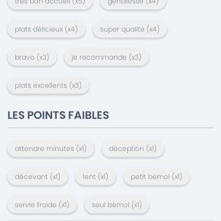
très bon accueil
(x
5
)
gentillesse
(x
4
)
plats délicieux
(x
4
)
super qualité
(x
4
)
bravo
(x
3
)
je recommande
(x
3
)
plats excellents
(x
3
)
LES POINTS FAIBLES
attendre minutes
(x
1
)
déception
(x
1
)
décevant
(x
1
)
lent
(x
1
)
petit bémol
(x
1
)
servie froide
(x
1
)
seul bémol
(x
1
)