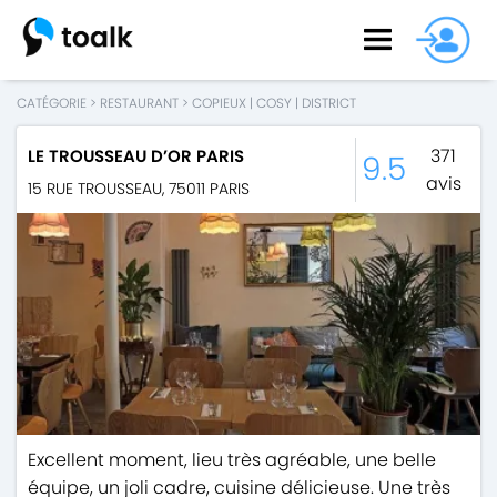
CATÉGORIE
>
RESTAURANT
>
COPIEUX
|
COSY
|
DISTRICT
371
LE TROUSSEAU D’OR PARIS
9.5
avis
15 RUE TROUSSEAU
,
75011
PARIS
Excellent moment, lieu très agréable, une belle
équipe, un joli cadre, cuisine délicieuse. Une très