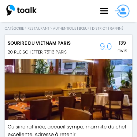
CATÉGORIE
>
RESTAURANT
>
AUTHENTIQUE
|
BŒUF
|
DISTRICT
|
RAFFINÉ
139
SOURIRE DU VIETNAM PARIS
9.0
avis
20 RUE SCHEFFER
,
75116
PARIS
Cuisine raffinée, accueil sympa, marmite du chef
excellente. Adresse à retenir