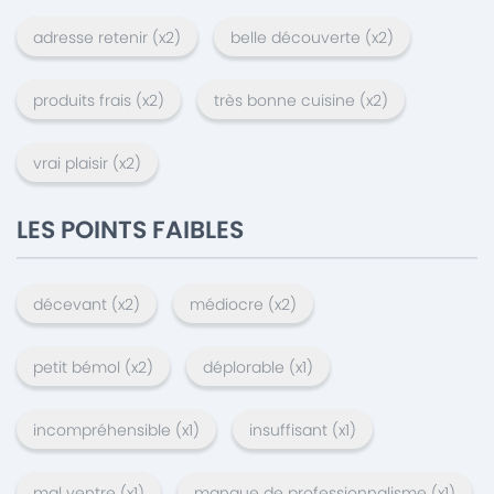
adresse retenir
(x
2
)
belle découverte
(x
2
)
produits frais
(x
2
)
très bonne cuisine
(x
2
)
vrai plaisir
(x
2
)
LES POINTS FAIBLES
décevant
(x
2
)
médiocre
(x
2
)
petit bémol
(x
2
)
déplorable
(x
1
)
incompréhensible
(x
1
)
insuffisant
(x
1
)
mal ventre
(x
1
)
manque de professionnalisme
(x
1
)