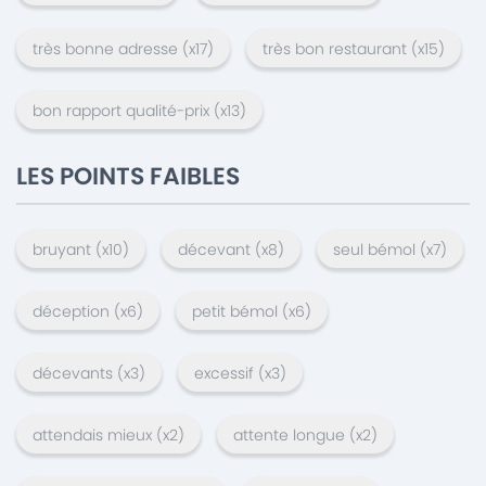
très bonne adresse
(x
17
)
très bon restaurant
(x
15
)
bon rapport qualité-prix
(x
13
)
LES POINTS FAIBLES
bruyant
(x
10
)
décevant
(x
8
)
seul bémol
(x
7
)
déception
(x
6
)
petit bémol
(x
6
)
décevants
(x
3
)
excessif
(x
3
)
attendais mieux
(x
2
)
attente longue
(x
2
)