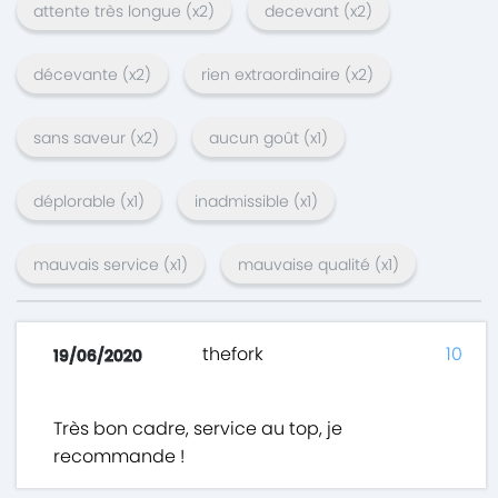
attente très longue
(x
2
)
decevant
(x
2
)
décevante
(x
2
)
rien extraordinaire
(x
2
)
sans saveur
(x
2
)
aucun goût
(x
1
)
déplorable
(x
1
)
inadmissible
(x
1
)
mauvais service
(x
1
)
mauvaise qualité
(x
1
)
thefork
10
19/06/2020
Très bon cadre, service au top, je
recommande !