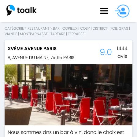
CATÉGORIE
>
RESTAURANT
>
BAR
|
COPIEUX
|
COSY
|
DISTRICT
|
FOIE GRAS
|
VIANDE
|
MONTPARNASSE
|
TARTARE
|
TERRASSE
1444
XVÈME AVENUE PARIS
9.0
avis
8, AVENUE DU MAINE
,
75015
PARIS
Nous sommes dns un bar à vin, donc le choix est