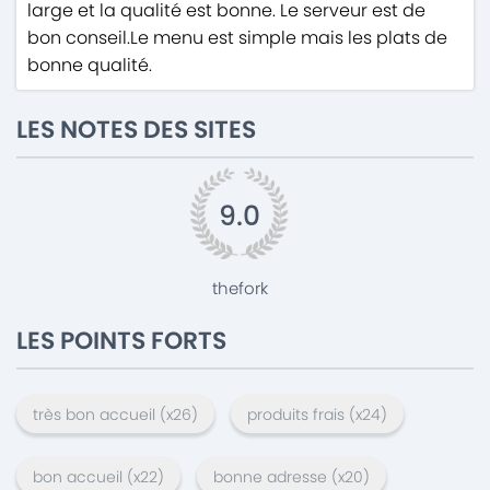
large et la qualité est bonne. Le serveur est de
bon conseil.Le menu est simple mais les plats de
bonne qualité.
LES NOTES DES SITES
9.0
thefork
LES POINTS FORTS
très bon accueil
(x
26
)
produits frais
(x
24
)
bon accueil
(x
22
)
bonne adresse
(x
20
)