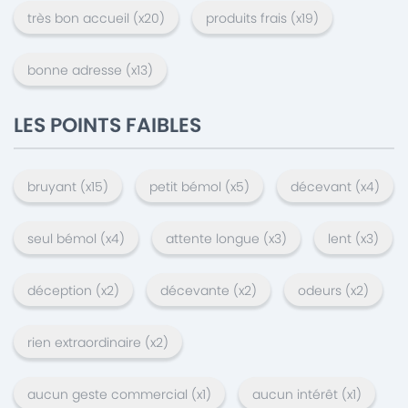
très bon accueil
(x
20
)
produits frais
(x
19
)
bonne adresse
(x
13
)
LES POINTS FAIBLES
bruyant
(x
15
)
petit bémol
(x
5
)
décevant
(x
4
)
seul bémol
(x
4
)
attente longue
(x
3
)
lent
(x
3
)
déception
(x
2
)
décevante
(x
2
)
odeurs
(x
2
)
rien extraordinaire
(x
2
)
aucun geste commercial
(x
1
)
aucun intérêt
(x
1
)