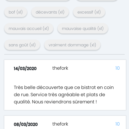
bof
(x
1
)
décevants
(x
1
)
excessif
(x
1
)
mauvais accueil
(x
1
)
mauvaise qualité
(x
1
)
sans goût
(x
1
)
vraiment dommage
(x
1
)
thefork
10
14/03/2020
Très belle découverte que ce bistrot en coin
de rue. Service très agréable et plats de
qualité. Nous reviendrons sûrement !
thefork
10
08/03/2020