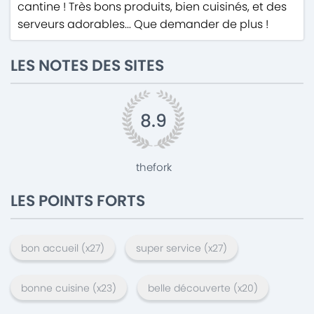
cantine ! Très bons produits, bien cuisinés, et des
serveurs adorables... Que demander de plus !
LES NOTES DES SITES
8.9
thefork
LES POINTS FORTS
bon accueil
(x
27
)
super service
(x
27
)
bonne cuisine
(x
23
)
belle découverte
(x
20
)