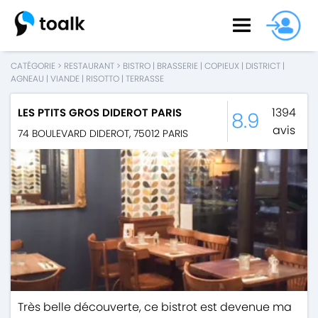
CATÉGORIE
>
RESTAURANT
>
BISTRO
|
BRASSERIE
|
COPIEUX
|
DISTRICT
|
AGNEAU
|
VIANDE
|
RISOTTO
|
TERRASSE
1394
LES PTITS GROS DIDEROT PARIS
8.9
avis
74 BOULEVARD DIDEROT
,
75012
PARIS
Très belle découverte, ce bistrot est devenue ma