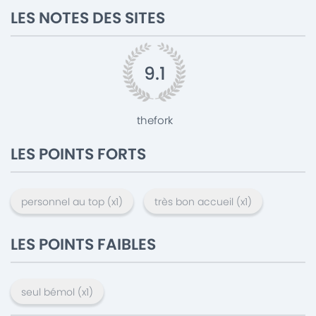
LES NOTES DES SITES
9.1
thefork
LES POINTS FORTS
personnel au top
(x
1
)
très bon accueil
(x
1
)
LES POINTS FAIBLES
seul bémol
(x
1
)