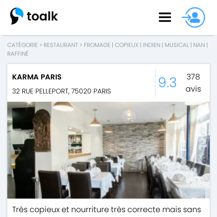
CATÉGORIE
>
RESTAURANT
>
FROMAGE
|
COPIEUX
|
INDIEN
|
MUSICAL
|
NAN
|
RAFFINÉ
378
KARMA PARIS
9.3
avis
32 RUE PELLEPORT
,
75020
PARIS
Très copieux et nourriture très correcte mais sans