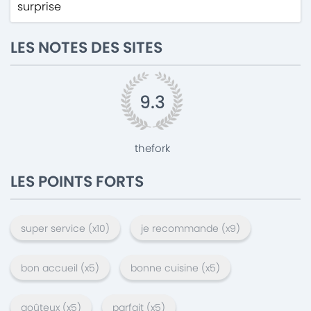
surprise
LES NOTES DES SITES
9.3
thefork
LES POINTS FORTS
super service
(x
10
)
je recommande
(x
9
)
bon accueil
(x
5
)
bonne cuisine
(x
5
)
goûteux
(x
5
)
parfait
(x
5
)