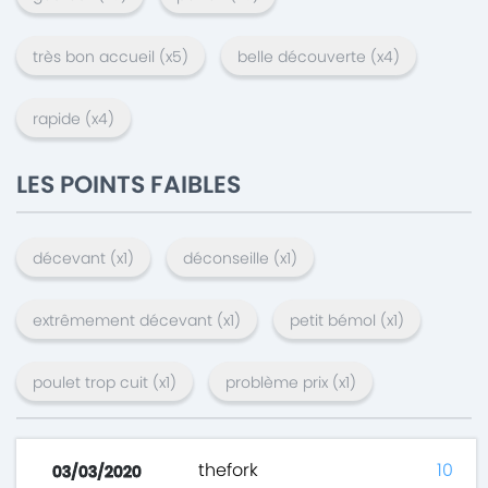
très bon accueil
(x
5
)
belle découverte
(x
4
)
rapide
(x
4
)
LES POINTS FAIBLES
décevant
(x
1
)
déconseille
(x
1
)
extrêmement décevant
(x
1
)
petit bémol
(x
1
)
poulet trop cuit
(x
1
)
problème prix
(x
1
)
thefork
10
03/03/2020