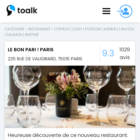
CATÉGORIE
>
RESTAURANT
>
COPIEUX
|
COSY
|
POISSON
|
AGNEAU
|
RAVIOLI
|
SAUMON
|
RAFFINÉ
1029
LE BON PARI ! PARIS
9.3
avis
225 RUE DE VAUGIRARD
,
75015
PARIS
Heureuse découverte de ce nouveau restaurant.