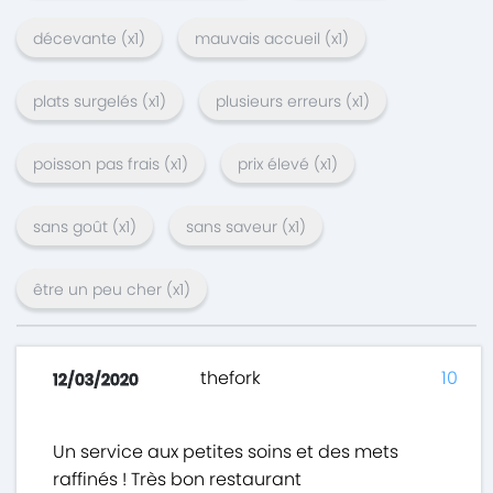
décevante
(x
1
)
mauvais accueil
(x
1
)
plats surgelés
(x
1
)
plusieurs erreurs
(x
1
)
poisson pas frais
(x
1
)
prix élevé
(x
1
)
sans goût
(x
1
)
sans saveur
(x
1
)
être un peu cher
(x
1
)
thefork
10
12/03/2020
Un service aux petites soins et des mets
raffinés ! Très bon restaurant