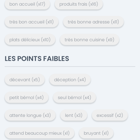
bon accueil
(x
17
)
produits frais
(x
16
)
très bon accueil
(x
11
)
très bonne adresse
(x
11
)
plats délicieux
(x
10
)
très bonne cuisine
(x
9
)
LES POINTS FAIBLES
décevant
(x
5
)
déception
(x
4
)
petit bémol
(x
4
)
seul bémol
(x
4
)
attente longue
(x
3
)
lent
(x
3
)
excessif
(x
2
)
attend beaucoup mieux
(x
1
)
bruyant
(x
1
)