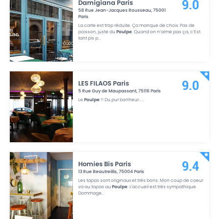
Damigiana Paris
9.0
58 Rue Jean-Jacques Rousseau
,
75001
Paris
La carte est trop réduite. Ça manque de choix. Pas de
poisson, juste du
Poulpe
. Quand on n’aime pas ça, c’Est
tant pis p
...
LES FILAOS Paris
9.0
5 Rue Guy de Maupassant
,
75116
Paris
Le
Poulpe
!! Du pur bonheur...
...
Homies Bis Paris
9.4
13 Rue Beautreillis
,
75004
Paris
Les tapas sont originaux et très bons. Mon coup de coeur
va au tapas au
Poulpe
. L'accueil est très sympathique.
Dommage
...