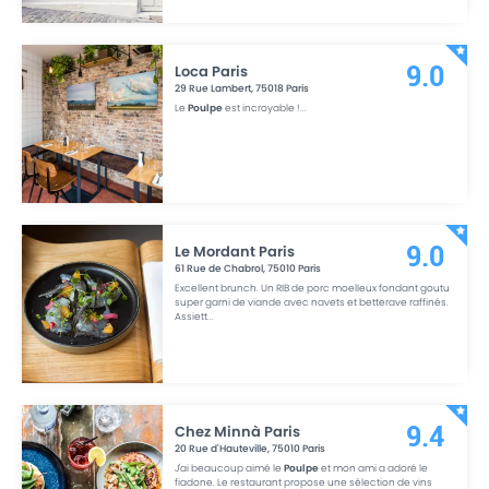
Loca Paris
9.0
29 Rue Lambert
,
75018
Paris
Le
Poulpe
est incroyable !
...
Le Mordant Paris
9.0
61 Rue de Chabrol
,
75010
Paris
Excellent brunch. Un RIB de porc moelleux fondant goutu
super garni de viande avec navets et betterave raffinés.
Assiett
...
Chez Minnà Paris
9.4
20 Rue d'Hauteville
,
75010
Paris
J'ai beaucoup aimé le
Poulpe
et mon ami a adoré le
fiadone. Le restaurant propose une sélection de vins