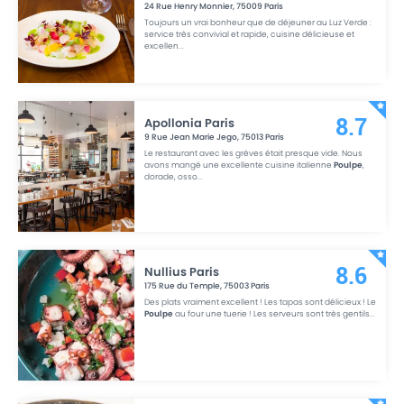
24 Rue Henry Monnier
,
75009
Paris
Toujours un vrai bonheur que de déjeuner au Luz Verde :
service très convivial et rapide, cuisine délicieuse et
excellen
...
Apollonia Paris
8.7
9 Rue Jean Marie Jego
,
75013
Paris
Le restaurant avec les grèves était presque vide. Nous
avons mangé une excellente cuisine italienne
Poulpe
,
dorade, osso
...
Nullius Paris
8.6
175 Rue du Temple
,
75003
Paris
Des plats vraiment excellent ! Les tapas sont délicieux ! Le
Poulpe
au four une tuerie ! Les serveurs sont très gentils
...