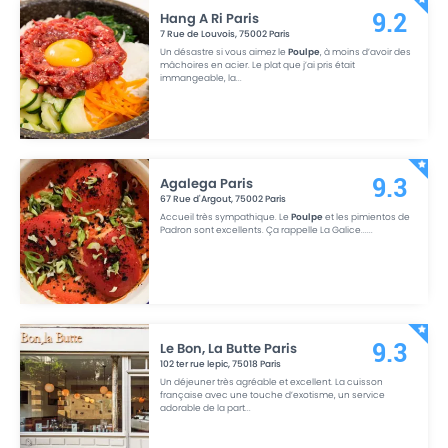
Hang A Ri Paris
9.2
7 Rue de Louvois
,
75002
Paris
Un désastre si vous aimez le
Poulpe
, à moins d’avoir des
mâchoires en acier. Le plat que j’ai pris était
immangeable, la
...
Agalega Paris
9.3
67 Rue d'Argout
,
75002
Paris
Accueil très sympathique. Le
Poulpe
et les pimientos de
Padron sont excellents. Ça rappelle La Galice...
...
Le Bon, La Butte Paris
9.3
102 ter rue lepic
,
75018
Paris
Un déjeuner très agréable et excellent. La cuisson
française avec une touche d’exotisme, un service
adorable de la part
...