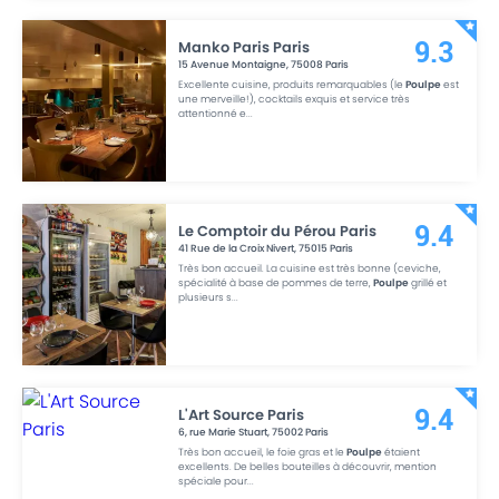
Manko Paris Paris
9.3
15 Avenue Montaigne
,
75008
Paris
Excellente cuisine, produits remarquables (le
Poulpe
est
une merveille!), cocktails exquis et service très
attentionné e
...
Le Comptoir du Pérou Paris
9.4
41 Rue de la Croix Nivert
,
75015
Paris
Très bon accueil. La cuisine est très bonne (ceviche,
spécialité à base de pommes de terre,
Poulpe
grillé et
plusieurs s
...
L'Art Source Paris
9.4
6, rue Marie Stuart
,
75002
Paris
Très bon accueil, le foie gras et le
Poulpe
étaient
excellents. De belles bouteilles à découvrir, mention
spéciale pour
...