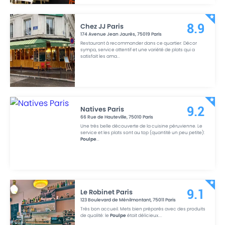
Chez JJ Paris
8.9
174 Avenue Jean Jaurès
,
75019
Paris
Restaurant à recommander dans ce quartier. Décor
sympa, service attentif et une variété de plats qui a
satisfait les ama
...
Natives Paris
9.2
66 Rue de Hauteville
,
75010
Paris
Une très belle découverte de la cuisine péruvienne. Le
service et les plats sont au top (quantité un peu petite):
Poulpe
...
Le Robinet Paris
9.1
123 Boulevard de Ménilmontant
,
75011
Paris
Très bon accueil. Mets bien préparés avec des produits
de qualité: le
Poulpe
était délicieux.
...