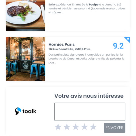
Belle expérience. En entrée le
Poulpe
à la plancha été
tendre et très bien assaisonné (tapenade maison, olives
et câpres
...
Homies Paris
9.2
26 Rue Beautreillis
,
75004
Paris
Des petits plats signatures incroyables en particulier la
brochette de Coeur et petits beignets frits de polenta, le
pou
...
Votre avis nous intéresse
ENVOYER