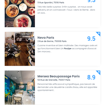
9.3
11 Rue Spontini
,
75116
Paris
Très très belle surprise. Enfin surprise... on nous avait
prévenu et on connaissait « Tous » dans le 9eme.. alors
on ava
...
Neva Paris
9.5
2 Rue de Berne
,
75008
Paris
Cuisine inventive et bien maîtrisée. Des mariages osés et
qui fonctionnent bien.Un
Poulpe
accompagné d'avocat
(en morcea
...
Mersea Beaupassage Paris
8.9
53 Rue de Grenelle
,
75007
Paris
Personnel très efficace et sympathique, pas besoin de
demander une deuxième carafe d’eau, elle est apportée
spontanément
...