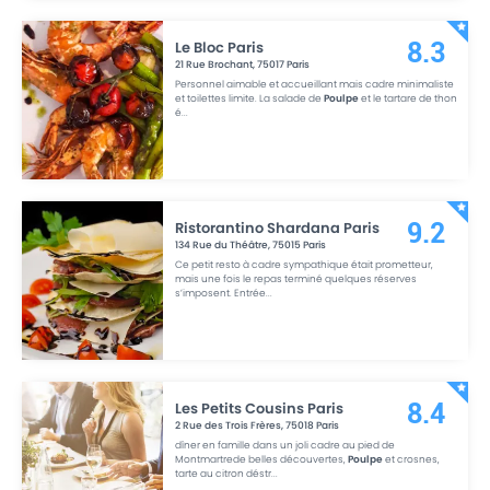
Le Bloc Paris
8.3
21 Rue Brochant
,
75017
Paris
Personnel aimable et accueillant mais cadre minimaliste
et toilettes limite. La salade de
Poulpe
et le tartare de thon
é
...
Ristorantino Shardana Paris
9.2
134 Rue du Théâtre
,
75015
Paris
Ce petit resto à cadre sympathique était prometteur,
mais une fois le repas terminé quelques réserves
s’imposent. Entrée
...
Les Petits Cousins Paris
8.4
2 Rue des Trois Frères
,
75018
Paris
dîner en famille dans un joli cadre au pied de
Montmartrede belles découvertes,
Poulpe
et crosnes,
tarte au citron déstr
...