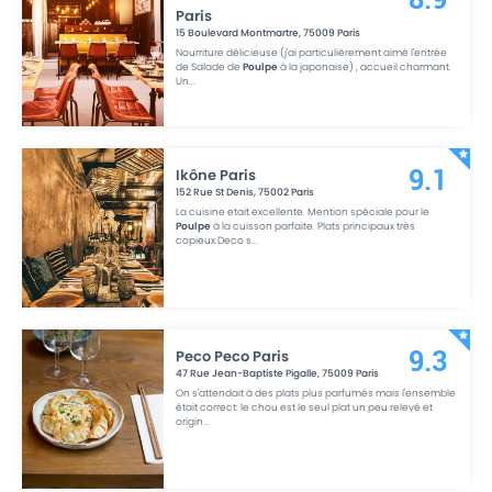
Paris
15 Boulevard Montmartre
,
75009
Paris
Nourriture délicieuse (j'ai particulièrement aimé l'entrée
de Salade de
Poulpe
à la japonaise) , accueil charmant.
Un
...
Ikône Paris
9.1
152 Rue St Denis
,
75002
Paris
La cuisine etait excellente. Mention spéciale pour le
Poulpe
à la cuisson parfaite. Plats principaux très
copieux.Deco s
...
Peco Peco Paris
9.3
47 Rue Jean-Baptiste Pigalle
,
75009
Paris
On s'attendait à des plats plus parfumés mais l'ensemble
était correct: le chou est le seul plat un peu relevé et
origin
...