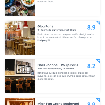
corses et l'accu
...
Glou Paris
8.9
101 Rue Vieille du Temple
,
75003
Paris
Resto très sympa avec des plats variés et originaux!La
burrata en entrée était délicieuse. De même pour le
Poulpe
grillé
...
Chez Jeanne - Rouje Paris
8.2
11 bis Rue Bachaumont
,
75002
Paris
Bonjour,Beaucoup d’attente, des plats au global
moyens... poisson trop cuit, crumble sans goût... 30 min
d’attente pour
...
Mian Fan Grand Boulevard
8.9