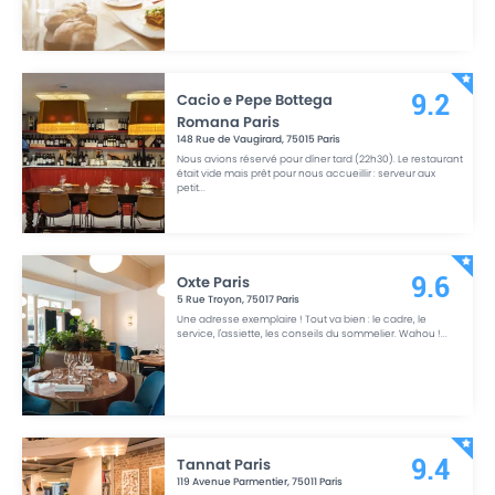
Cacio e Pepe Bottega
9.2
Romana Paris
148 Rue de Vaugirard
,
75015
Paris
Nous avions réservé pour dîner tard (22h30). Le restaurant
était vide mais prêt pour nous accueillir : serveur aux
petit
...
Oxte Paris
9.6
5 Rue Troyon
,
75017
Paris
Une adresse exemplaire ! Tout va bien : le cadre, le
service, l'assiette, les conseils du sommelier. Wahou !
...
Tannat Paris
9.4
119 Avenue Parmentier
,
75011
Paris