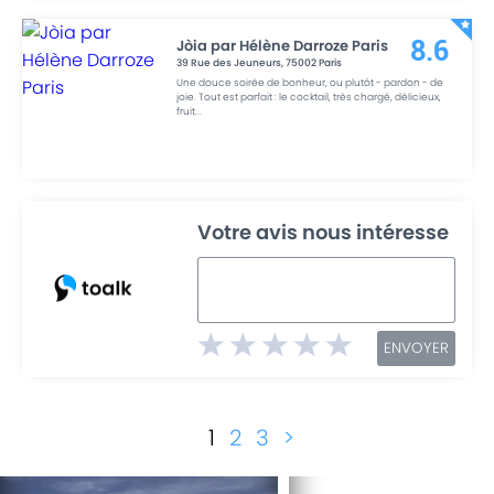
Jòia par Hélène Darroze Paris
8.6
39 Rue des Jeuneurs
,
75002
Paris
Une douce soirée de bonheur, ou plutôt - pardon - de
joie. Tout est parfait : le cocktail, très chargé, délicieux,
fruit
...
Votre avis nous intéresse
ENVOYER
1
2
3
>