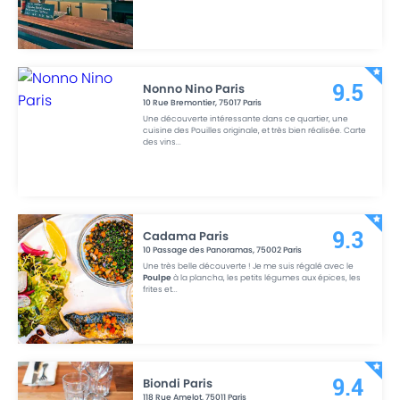
Nonno Nino Paris
9.5
10 Rue Bremontier
,
75017
Paris
Une découverte intéressante dans ce quartier, une
cuisine des Pouilles originale, et très bien réalisée. Carte
des vins
...
Cadama Paris
9.3
10 Passage des Panoramas
,
75002
Paris
Une très belle découverte ! Je me suis régalé avec le
Poulpe
à la plancha, les petits légumes aux épices, les
frites et
...
Biondi Paris
9.4
118 Rue Amelot
,
75011
Paris