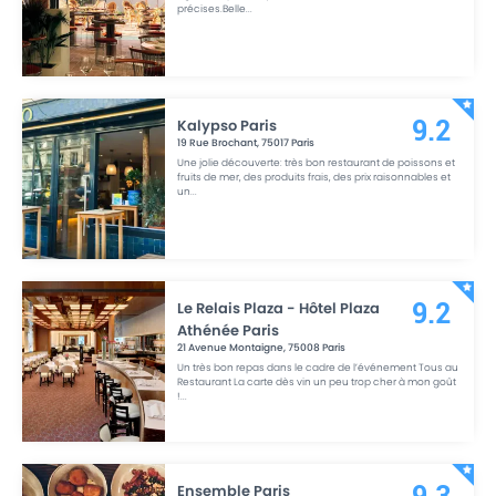
précises.Belle
...
Kalypso Paris
9.2
19 Rue Brochant
,
75017
Paris
Une jolie découverte: très bon restaurant de poissons et
fruits de mer, des produits frais, des prix raisonnables et
un
...
Le Relais Plaza - Hôtel Plaza
9.2
Athénée Paris
21 Avenue Montaigne
,
75008
Paris
Un très bon repas dans le cadre de l’événement Tous au
Restaurant La carte dès vin un peu trop cher à mon goût
!
...
Ensemble Paris