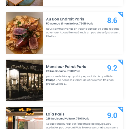
Au Bon Endroit Paris
8.6
50 Avenue Simon Bolivar
,
75019
Paris
Nous sommes venus en voisins curieux de cette récente
ouverture. Accueil enjoué mais un peu stressé/stressant.
Rillettes
...
Monsieur Poirot Paris
9.2
23 Rue Sedaine
,
75011
Paris
personnelle très sympathique,produits de qualité,le
Poulpe
une délice,les tables de charcuterie très bon
produit.Je reco
...
Laïa Paris
9.0
226 Boulevard Voltaire
,
75011
Paris
Accueil chaleureux par l'ensemble de l'équipe.Lieu
agréable, peu bruyant.Plats bien assaisonnés, cuissons