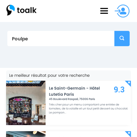
Le meilleur résultat pour votre recherche
Le Saint-Germain - Hôtel
9.3
Lutetia Paris
45 Boulevard Raspail
,
75006
Paris
Très cher pour un menu comportant une entrée de
tomates, de la volaille et un tout petit dessert au chocolat.
Le pompon
...