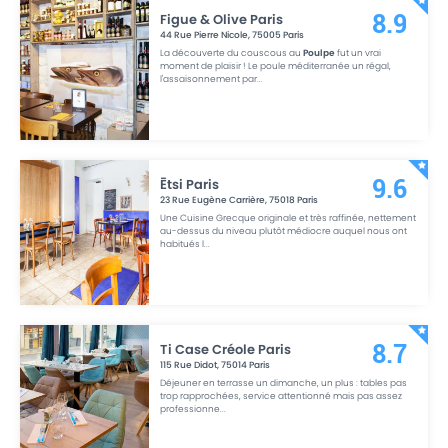
Figue & Olive Paris
8.9
44 Rue Pierre Nicole
,
75005
Paris
La découverte du couscous au
Poulpe
fut un vrai
moment de plaisir ! Le poule méditerranée un régal,
l'assaisonnement par
...
Ētsi Paris
9.6
23 Rue Eugène Carrière
,
75018
Paris
Une Cuisine Grecque originale et très raffinée, nettement
au-dessus du niveau plutôt médiocre auquel nous ont
habitués l
...
Ti Case Créole Paris
8.7
115 Rue Didot
,
75014
Paris
Déjeuner en terrasse un dimanche, un plus : tables pas
trop rapprochées, service attentionné mais pas assez
professionne
...