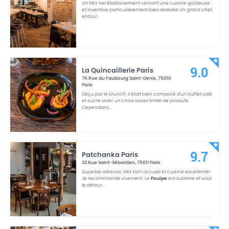
Un très bel établissement servant une cuisine goûteuse
et inventive particulièrement bien réalisée Un grand chef,
entour
...
La Quincaillerie Paris
9.0
76 Rue du Faubourg Saint-Denis
,
75010
Paris
Déçu par le brunch. Il était bien composé d'un buffet salé
et sucré avec un choix assez limité de produits.
Cependant,
...
Patchanka Paris
9.7
33 Rue Saint-Sébastien
,
75011
Paris
Superbe adresse, très bon accueil et cuisine excellente!
Je recommande vivement. Le
Poulpe
est sublime et vaut
le détour
...