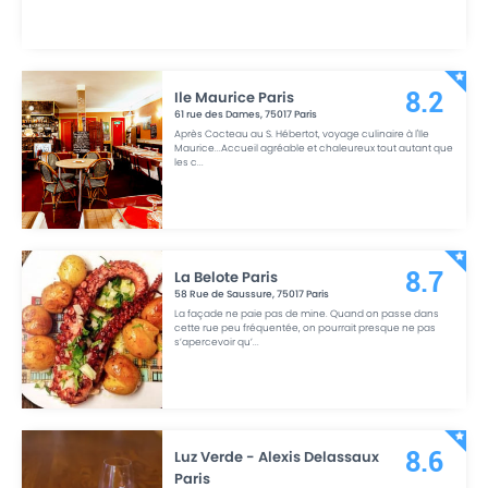
Ile Maurice Paris
8.2
61 rue des Dames
,
75017
Paris
Après Cocteau au S. Hébertot, voyage culinaire à l'Ile
Maurice...Accueil agréable et chaleureux tout autant que
les c
...
La Belote Paris
8.7
58 Rue de Saussure
,
75017
Paris
La façade ne paie pas de mine. Quand on passe dans
cette rue peu fréquentée, on pourrait presque ne pas
s’apercevoir qu’
...
Luz Verde - Alexis Delassaux
8.6
Paris