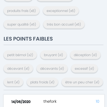
produits frais
(x
8
)
exceptionnel
(x
6
)
super qualité
(x
6
)
très bon accueil
(x
6
)
LES POINTS FAIBLES
petit bémol
(x
2
)
bruyant
(x
1
)
déception
(x
1
)
décevant
(x
1
)
décevants
(x
1
)
excessif
(x
1
)
lent
(x
1
)
plats froids
(x
1
)
être un peu cher
(x
1
)
thefork
10
14/06/2020