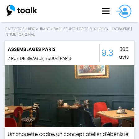
CATÉGORIE
>
RESTAURANT
>
BAR
|
BRUNCH
|
COPIEUX
|
COSY
|
PATISSERIE
|
INTIME
|
ORIGINAL
305
ASSEMBLAGES PARIS
9.3
avis
7 RUE DE BIRAGUE
,
75004
PARIS
Un chouette cadre, un concept atelier d’ébéniste