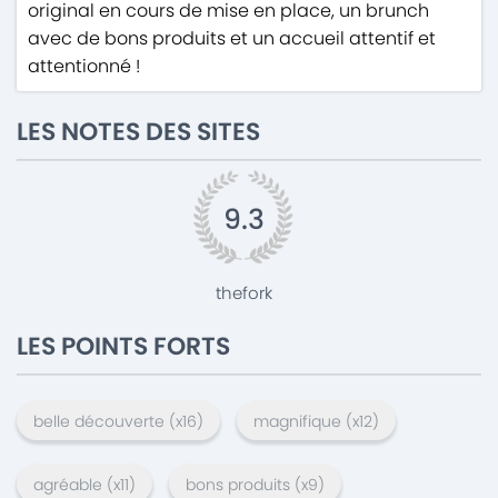
original en cours de mise en place, un brunch
avec de bons produits et un accueil attentif et
attentionné !
LES NOTES DES SITES
9.3
thefork
LES POINTS FORTS
belle découverte
(x
16
)
magnifique
(x
12
)
agréable
(x
11
)
bons produits
(x
9
)